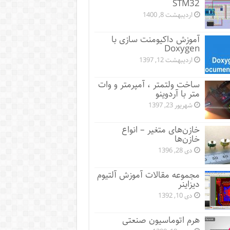
STM32
اردیبهشت 8, 1400
آموزش داکیومنت سازی با
Doxygen
اردیبهشت 12, 1397
ساخت ولتمتر ، آمپرمتر و وات
متر با آردوینو
شهریور 23, 1397
خازن‌های متغیر – انواع
خازن‌ها
دی 28, 1396
مجموعه مقالات آموزش آلتیوم
دیزاینر
دی 10, 1392
هرم اتوماسیون صنعتی