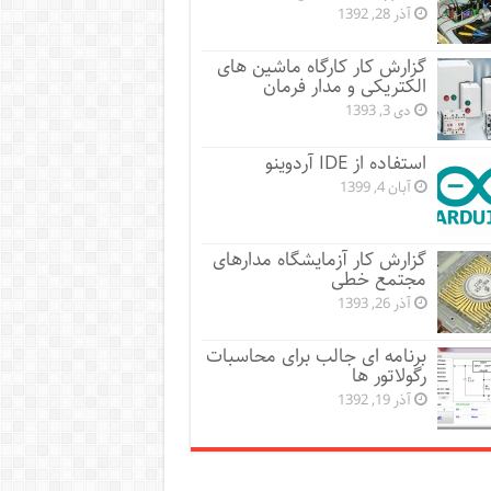
آذر 28, 1392
گزارش کار کارگاه ماشین های
الکتریکی و مدار فرمان
دی 3, 1393
استفاده از IDE آردوینو
آبان 4, 1399
گزارش کار آزمایشگاه مدارهای
مجتمع خطی
آذر 26, 1393
برنامه ای جالب برای محاسبات
رگولاتور ها
آذر 19, 1392