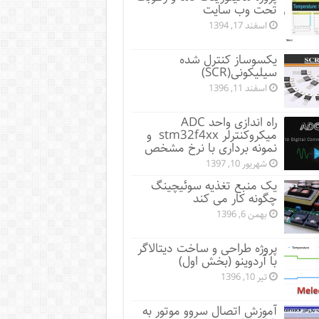
تحت وب سایت
اسفند 17, 1394
یکسوساز کنترل شده
سیلیکونی(SCR)
اسفند 11, 1396
راه اندازی واحد ADC
میکروکنترلر stm32f4xx و
نمونه برداری با نرخ مشخص
شهریور 10, 1397
یک منبع تغذیه سوئیچینگ
چگونه کار می کند
بهمن 6, 1396
پروژه طراحی و ساخت دیتالاگر
با آردوینو (بخش اول)
تیر 10, 1396
آموزش اتصال سروو موتور به