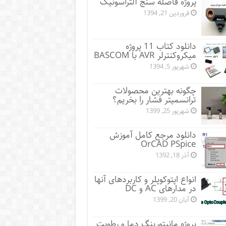
پروژه فاصله سنج آلتراسونیک
فروردین 21, 1394
دانلود کتاب 11 پروژه
میکروکنترلر AVR با BASCOM
شهریور 5, 1394
چگونه بهترین محصولات
ترانسمیتر فشار را بخریم؟
شهریور 25, 1399
دانلود مرجع کامل آموزش
OrCAD PSpice
آذر 18, 1392
انواع اپتوکوپلر و کاربردهای آنها
در مدارهای AC و DC
آبان 20, 1399
پروژه مانيتورينگ دما و رطوبت