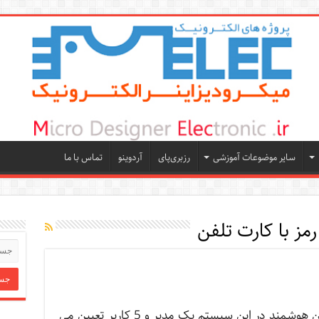
سایر موضوعات آموزشی
رزبری‌پای
آردوینو
تماس با ما
رمز با کارت تلفن
پروژه دربازکن هوشمند در این سیستم یک مدیر و 5 کاربر تعیین می