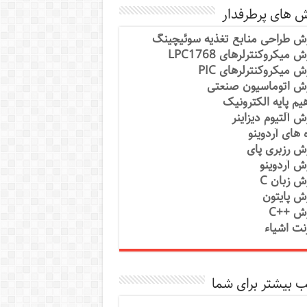
ش های پرطرفدار
ش طراحی منابع تغذیه سوئیچینگ
 میکروکنترلرهای LPC1768
ش میکروکنترلرهای PIC
ش اتوماسیون صنعتی
یم پایه الکترونیک
ش آلتیوم دیزاینر
ه های آردوینو
ش رزبری پای
ش آردوینو
ش زبان C
ش پایتون
ش ++C
رنت اشیاء
 بیشتر برای شما