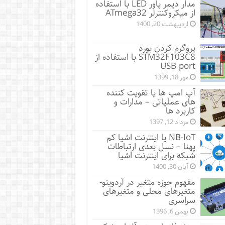
مدار دیمر پاور LED با استفاده
از میکروکنترلر ATmega32
اردیبهشت 20, 1400
پروگرم کردن بورد
STM32F103C8 با استفاده از
USB port
مهر 18, 1399
آپ امپ ها یا تقویت کننده
های عملیاتی – مدارات و
کاربرد ها
مرداد 12, 1397
NB-IoT یا اینترنت اشیا کم
پهنا – نسل بعدی ارتباطات
شبکه برای اینترنت اشیا
آبان 30, 1400
مفهوم حوزه متغیر در آردوینو-
متغیرهای محلی و متغیرهای
سراسری
بهمن 6, 1396