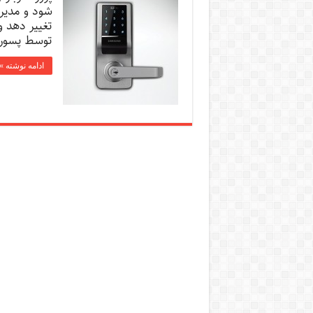
شود و مدیر ب
تغییر دھد وی
توسط پسورد 
ادامه نوشته »