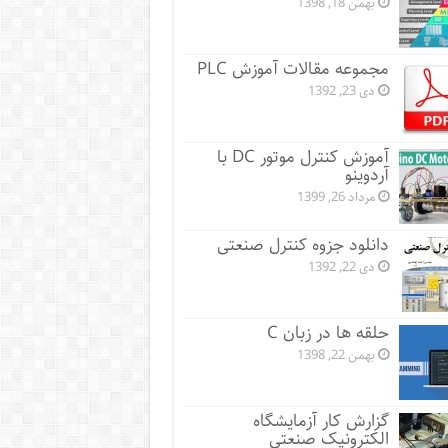
بهمن 18, 1398
مجموعه مقالات آموزش PLC
دی 23, 1392
آموزش کنترل موتور DC با
آردوینو
مرداد 26, 1399
دانلود جزوه کنترل صنعتی
دی 22, 1392
حلقه ها در زبان C
بهمن 22, 1398
گزارش کار آزمایشگاه
الکترونیک صنعتی