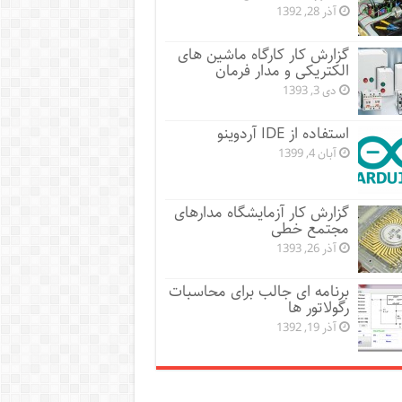
آذر 28, 1392
گزارش کار کارگاه ماشین های
الکتریکی و مدار فرمان
دی 3, 1393
استفاده از IDE آردوینو
آبان 4, 1399
گزارش کار آزمایشگاه مدارهای
مجتمع خطی
آذر 26, 1393
برنامه ای جالب برای محاسبات
رگولاتور ها
آذر 19, 1392