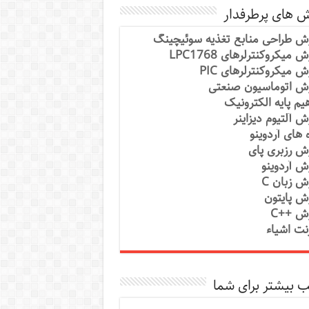
ش های پرطرفدار
ش طراحی منابع تغذیه سوئیچینگ
 میکروکنترلرهای LPC1768
ش میکروکنترلرهای PIC
ش اتوماسیون صنعتی
یم پایه الکترونیک
ش آلتیوم دیزاینر
ه های آردوینو
ش رزبری پای
ش آردوینو
ش زبان C
ش پایتون
ش ++C
رنت اشیاء
 بیشتر برای شما