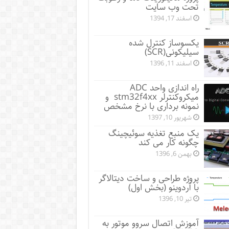
تحت وب سایت
اسفند 17, 1394
یکسوساز کنترل شده
سیلیکونی(SCR)
اسفند 11, 1396
راه اندازی واحد ADC
میکروکنترلر stm32f4xx و
نمونه برداری با نرخ مشخص
شهریور 10, 1397
یک منبع تغذیه سوئیچینگ
چگونه کار می کند
بهمن 6, 1396
پروژه طراحی و ساخت دیتالاگر
با آردوینو (بخش اول)
تیر 10, 1396
آموزش اتصال سروو موتور به