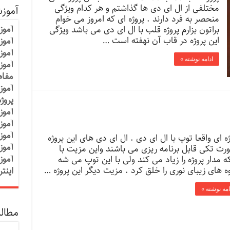
مختلفی از ال ای دی ها گذاشتم و هر کدام ویژگی
آموز
منحصر به فرد دارند . پروژه ای که امروز می خوام
آموز
براتون بزارم پروژه قلب با ال ای دی می باشد ویژگی
این پروژه در قاب آن نهفته است …
آموزش
آموز
ادامه نوشته »
آموز
مفاه
آموز
پروژ
آموز
آموز
آموز
ژه ای واقعا توپ با ال ای دی . ال ای دی های این پروژه
آموز
رت تکی قابل برنامه ریزی می باشند واین مزیت با
آموز
که مدار پروژه را زیاد می کند ولی با این توپ می شه
ه های زیبای نوری را خلق کرد . مزیت دیگر این پروژه …
اینت
امه نوشته »
مطالب