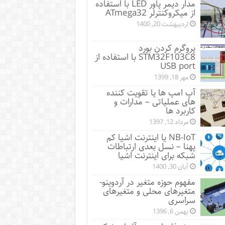
مدار دیمر پاور LED با استفاده
از میکروکنترلر ATmega32
اردیبهشت 20, 1400
پروگرم کردن بورد
STM32F103C8 با استفاده از
USB port
مهر 18, 1399
آپ امپ ها یا تقویت کننده
های عملیاتی – مدارات و
کاربرد ها
مرداد 12, 1397
NB-IoT یا اینترنت اشیا کم
پهنا – نسل بعدی ارتباطات
شبکه برای اینترنت اشیا
آبان 30, 1400
مفهوم حوزه متغیر در آردوینو-
متغیرهای محلی و متغیرهای
سراسری
بهمن 6, 1396