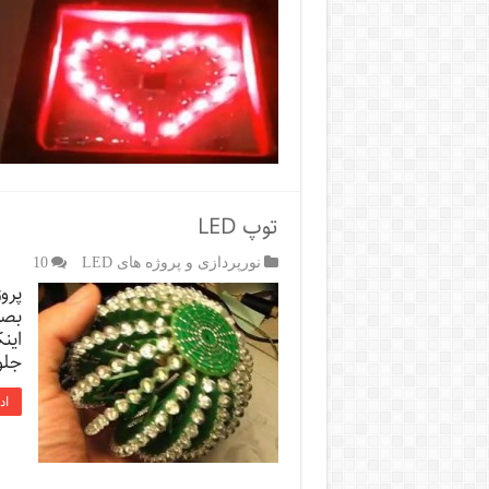
توپ LED
نورپردازی و پروژه های LED
10
پرو
بصو
این
جلو
اد