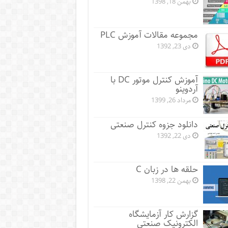
بهمن 18, 1398
مجموعه مقالات آموزش PLC
دی 23, 1392
آموزش کنترل موتور DC با
آردوینو
مرداد 26, 1399
دانلود جزوه کنترل صنعتی
دی 22, 1392
حلقه ها در زبان C
بهمن 22, 1398
گزارش کار آزمایشگاه
الکترونیک صنعتی