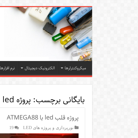
میکروکنترلرها
الکترونیک دیجیتال
نرم افزارها
بایگانی برچسب:
پروژه led بارانی
پروژه قلب led با ATMEGA88
نورپردازی و پروژه های LED
19