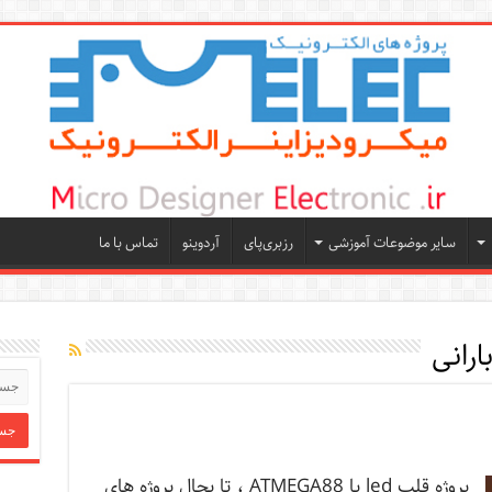
سایر موضوعات آموزشی
رزبری‌پای
آردوینو
تماس با ما
پروژه قلب led با ATMEGA88 ، تا بحال پروژه های