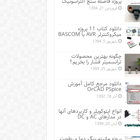
پروژه فاصله سنج آلتراسونیک
فروردین 21, 1394
دانلود کتاب 11 پروژه
میکروکنترلر AVR با BASCOM
شهریور 5, 1394
چگونه بهترین محصولات
ترانسمیتر فشار را بخریم؟
شهریور 25, 1399
دانلود مرجع کامل آموزش
OrCAD PSpice
آذر 18, 1392
انواع اپتوکوپلر و کاربردهای آنها
در مدارهای AC و DC
آبان 20, 1399
پروژه مانيتورينگ دما و رطوبت