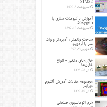
STM32
اردیبهشت 8, 1400
آموزش داکیومنت سازی با
Doxygen
اردیبهشت 12, 1397
ساخت ولتمتر ، آمپرمتر و وات
متر با آردوینو
شهریور 23, 1397
خازن‌های متغیر – انواع
خازن‌ها
دی 28, 1396
مجموعه مقالات آموزش آلتیوم
دیزاینر
دی 10, 1392
هرم اتوماسیون صنعتی