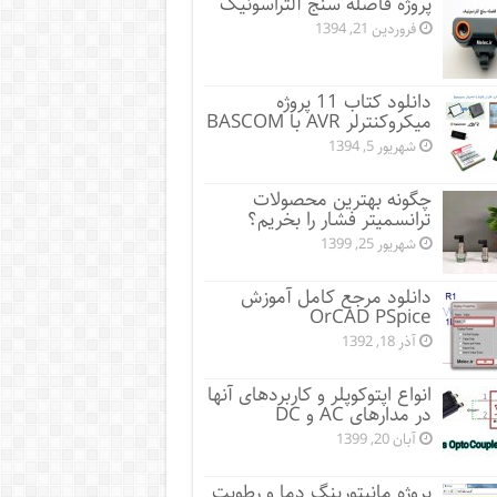
پروژه فاصله سنج آلتراسونیک
فروردین 21, 1394
دانلود کتاب 11 پروژه
میکروکنترلر AVR با BASCOM
شهریور 5, 1394
چگونه بهترین محصولات
ترانسمیتر فشار را بخریم؟
شهریور 25, 1399
دانلود مرجع کامل آموزش
OrCAD PSpice
آذر 18, 1392
انواع اپتوکوپلر و کاربردهای آنها
در مدارهای AC و DC
آبان 20, 1399
پروژه مانيتورينگ دما و رطوبت