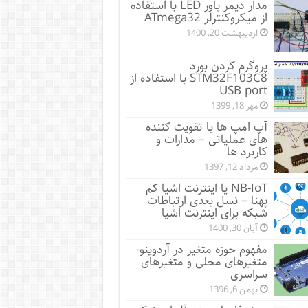
مدار دیمر پاور LED با استفاده
از میکروکنترلر ATmega32
اردیبهشت 20, 1400
پروگرم کردن بورد
STM32F103C8 با استفاده از
USB port
مهر 18, 1399
آپ امپ ها یا تقویت کننده
های عملیاتی – مدارات و
کاربرد ها
مرداد 12, 1397
NB-IoT یا اینترنت اشیا کم
پهنا – نسل بعدی ارتباطات
شبکه برای اینترنت اشیا
آبان 30, 1400
مفهوم حوزه متغیر در آردوینو-
متغیرهای محلی و متغیرهای
سراسری
بهمن 6, 1396