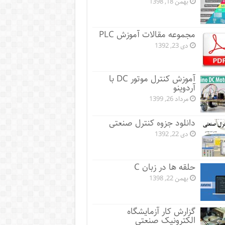
بهمن 18, 1398
مجموعه مقالات آموزش PLC
دی 23, 1392
آموزش کنترل موتور DC با
آردوینو
مرداد 26, 1399
دانلود جزوه کنترل صنعتی
دی 22, 1392
حلقه ها در زبان C
بهمن 22, 1398
گزارش کار آزمایشگاه
الکترونیک صنعتی