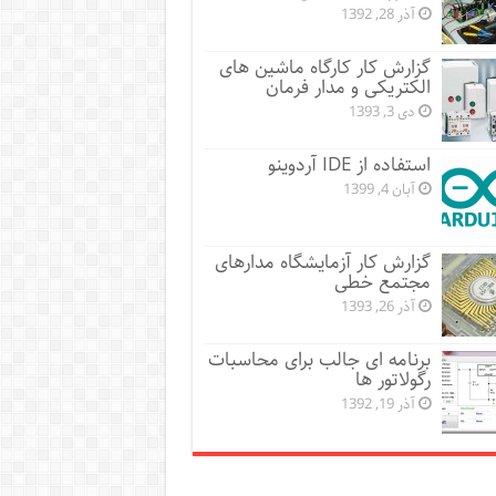
آذر 28, 1392
گزارش کار کارگاه ماشین های
الکتریکی و مدار فرمان
دی 3, 1393
استفاده از IDE آردوینو
آبان 4, 1399
گزارش کار آزمایشگاه مدارهای
مجتمع خطی
آذر 26, 1393
برنامه ای جالب برای محاسبات
رگولاتور ها
آذر 19, 1392