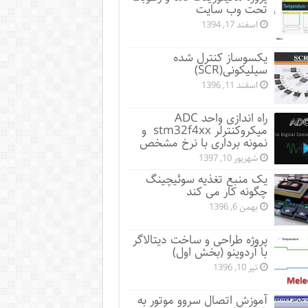
تحت وب سایت
اسفند 17, 1394
یکسوساز کنترل شده
سیلیکونی(SCR)
اسفند 11, 1396
راه اندازی واحد ADC
میکروکنترلر stm32f4xx و
نمونه برداری با نرخ مشخص
شهریور 10, 1397
یک منبع تغذیه سوئیچینگ
چگونه کار می کند
بهمن 6, 1396
پروژه طراحی و ساخت دیتالاگر
با آردوینو (بخش اول)
تیر 10, 1396
آموزش اتصال سروو موتور به