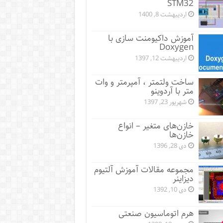
STM32
اردیبهشت 8, 1400
آموزش داکیومنت سازی با
Doxygen
اردیبهشت 12, 1397
ساخت ولتمتر ، آمپرمتر و وات
متر با آردوینو
شهریور 23, 1397
خازن‌های متغیر – انواع
خازن‌ها
دی 28, 1396
مجموعه مقالات آموزش آلتیوم
دیزاینر
دی 10, 1392
هرم اتوماسیون صنعتی