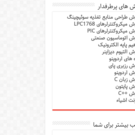
ش های پرطرفدار
ش طراحی منابع تغذیه سوئیچینگ
 میکروکنترلرهای LPC1768
ش میکروکنترلرهای PIC
ش اتوماسیون صنعتی
یم پایه الکترونیک
ش آلتیوم دیزاینر
ه های آردوینو
ش رزبری پای
ش آردوینو
ش زبان C
ش پایتون
ش ++C
رنت اشیاء
 بیشتر برای شما