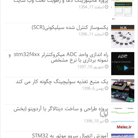
پروژه مانيتورينگ دما و رطوبت تحت وب سایت
اسفند 17, 1394
یکسوساز کنترل شده سیلیکونی(SCR)
اسفند 11, 1396
راه اندازی واحد ADC میکروکنترلر stm32f4xx و
نمونه برداری با نرخ مشخص
شهریور 10, 1397
یک منبع تغذیه سوئیچینگ چگونه کار می کند
بهمن 6, 1396
پروژه طراحی و ساخت دیتالاگر با آردوینو (بخش
اول)
تیر 10, 1396
آموزش اتصال سروو موتور به STM32