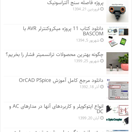
پروژه فاصله سنج آلتراسونیک
فروردین 21, 1394
دانلود کتاب 11 پروژه میکروکنترلر AVR با
BASCOM
شهریور 5, 1394
چگونه بهترین محصولات ترانسمیتر فشار را بخریم؟
شهریور 25, 1399
دانلود مرجع کامل آموزش OrCAD PSpice
آذر 18, 1392
انواع اپتوکوپلر و کاربردهای آنها در مدارهای AC و
DC
آبان 20, 1399