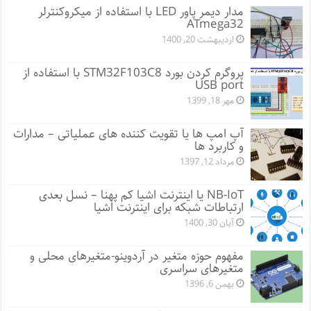
مدار دیمر پاور LED با استفاده از میکروکنترلر
ATmega32
اردیبهشت 20, 1400
پروگرم کردن بورد STM32F103C8 با استفاده از
USB port
مهر 18, 1399
آپ امپ ها یا تقویت کننده های عملیاتی – مدارات
و کاربرد ها
مرداد 12, 1397
NB-IoT یا اینترنت اشیا کم پهنا – نسل بعدی
ارتباطات شبکه برای اینترنت اشیا
آبان 30, 1400
مفهوم حوزه متغیر در آردوینو-متغیرهای محلی و
متغیرهای سراسری
بهمن 6, 1396