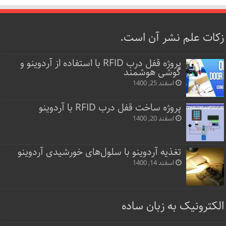
زکات علم نشر آن است.
پروژه قفل‌ درب RFID با استفاده از آردوینو و
گوشی هوشمند
اسفند 25, 1400
پروژه ساخت قفل‌ درب RFID با آردوینو
اسفند 20, 1400
تغذیه آردوینو با سلول‌های خورشیدی آردوینو
اسفند 14, 1400
الکترونیک به زبان ساده