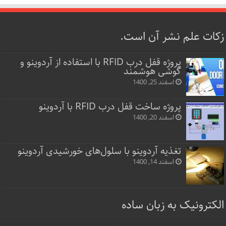
زکات علم نشر آن است.
پروژه قفل‌ درب RFID با استفاده از آردوینو و
گوشی هوشمند
اسفند 25, 1400
پروژه ساخت قفل‌ درب RFID با آردوینو
اسفند 20, 1400
تغذیه آردوینو با سلول‌های خورشیدی آردوینو
اسفند 14, 1400
الکترونیک به زبان ساده