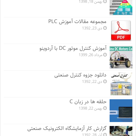
بهمن 18, 1398
مجموعه مقالات آموزش PLC
دی 23, 1392
آموزش کنترل موتور DC با آردوینو
مرداد 26, 1399
دانلود جزوه کنترل صنعتی
دی 22, 1392
حلقه ها در زبان C
بهمن 22, 1398
گزارش کار آزمایشگاه الکترونیک صنعتی
آذر 28, 1392