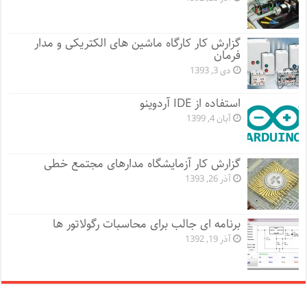
گزارش کار کارگاه ماشین های الکتریکی و مدار
فرمان
دی 3, 1393
استفاده از IDE آردوینو
آبان 4, 1399
گزارش کار آزمایشگاه مدارهای مجتمع خطی
آذر 26, 1393
برنامه ای جالب برای محاسبات رگولاتور ها
آذر 19, 1392