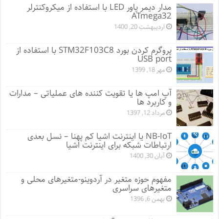
مدار دیمر پاور LED با استفاده از میکروکنترلر
ATmega32
اردیبهشت 20, 1400
پروگرم کردن بورد STM32F103C8 با استفاده از
USB port
مهر 18, 1399
آپ امپ ها یا تقویت کننده های عملیاتی – مدارات
و کاربرد ها
مرداد 12, 1397
NB-IoT یا اینترنت اشیا کم پهنا – نسل بعدی
ارتباطات شبکه برای اینترنت اشیا
آبان 30, 1400
مفهوم حوزه متغیر در آردوینو-متغیرهای محلی و
متغیرهای سراسری
بهمن 6, 1396