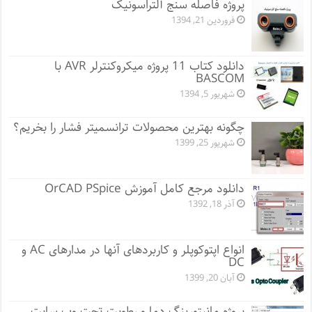
پروژه فاصله سنج آلتراسونیک
فروردین 21, 1394
دانلود کتاب 11 پروژه میکروکنترلر AVR با
BASCOM
شهریور 5, 1394
چگونه بهترین محصولات ترانسمیتر فشار را بخریم؟
شهریور 25, 1399
دانلود مرجع کامل آموزش OrCAD PSpice
آذر 18, 1392
انواع اپتوکوپلر و کاربردهای آنها در مدارهای AC و
DC
آبان 20, 1399
پروژه مانيتورينگ دما و رطوبت تحت وب سایت