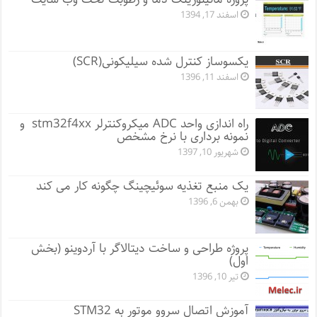
اسفند 17, 1394
یکسوساز کنترل شده سیلیکونی(SCR)
اسفند 11, 1396
راه اندازی واحد ADC میکروکنترلر stm32f4xx و
نمونه برداری با نرخ مشخص
شهریور 10, 1397
یک منبع تغذیه سوئیچینگ چگونه کار می کند
بهمن 6, 1396
پروژه طراحی و ساخت دیتالاگر با آردوینو (بخش
اول)
تیر 10, 1396
آموزش اتصال سروو موتور به STM32