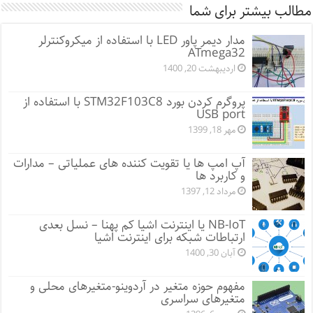
مطالب بیشتر برای شما
مدار دیمر پاور LED با استفاده از میکروکنترلر
ATmega32
اردیبهشت 20, 1400
پروگرم کردن بورد STM32F103C8 با استفاده از
USB port
مهر 18, 1399
آپ امپ ها یا تقویت کننده های عملیاتی – مدارات
و کاربرد ها
مرداد 12, 1397
NB-IoT یا اینترنت اشیا کم پهنا – نسل بعدی
ارتباطات شبکه برای اینترنت اشیا
آبان 30, 1400
مفهوم حوزه متغیر در آردوینو-متغیرهای محلی و
متغیرهای سراسری