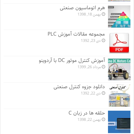
هرم اتوماسیون صنعتی
بهمن 18, 1398
مجموعه مقالات آموزش PLC
دی 23, 1392
آموزش کنترل موتور DC با آردوینو
مرداد 26, 1399
دانلود جزوه کنترل صنعتی
دی 22, 1392
حلقه ها در زبان C
بهمن 22, 1398