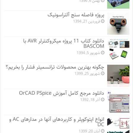
بهمن 6, 1396
پروژه فاصله سنج آلتراسونیک
فروردین 21, 1394
دانلود کتاب 11 پروژه میکروکنترلر AVR با
BASCOM
شهریور 5, 1394
چگونه بهترین محصولات ترانسمیتر فشار را بخریم؟
شهریور 25, 1399
دانلود مرجع کامل آموزش OrCAD PSpice
آذر 18, 1392
انواع اپتوکوپلر و کاربردهای آنها در مدارهای AC و
DC
آبان 20, 1399