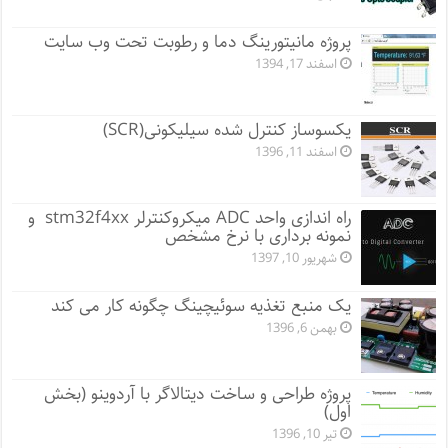
پروژه مانيتورينگ دما و رطوبت تحت وب سایت
اسفند 17, 1394
یکسوساز کنترل شده سیلیکونی(SCR)
اسفند 11, 1396
راه اندازی واحد ADC میکروکنترلر stm32f4xx و
نمونه برداری با نرخ مشخص
شهریور 10, 1397
یک منبع تغذیه سوئیچینگ چگونه کار می کند
بهمن 6, 1396
پروژه طراحی و ساخت دیتالاگر با آردوینو (بخش
اول)
تیر 10, 1396