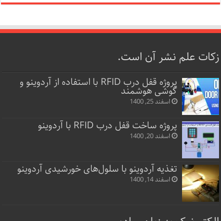
زکات علم نشر آن است.
پروژه قفل‌ درب RFID با استفاده از آردوینو و
گوشی هوشمند
اسفند 25, 1400
پروژه ساخت قفل‌ درب RFID با آردوینو
اسفند 20, 1400
تغذیه آردوینو با سلول‌های خورشیدی آردوینو
اسفند 14, 1400