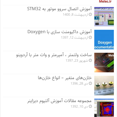
آموزش اتصال سروو موتور به STM32
اردیبهشت 8, 1400
آموزش داکیومنت سازی با Doxygen
اردیبهشت 12, 1397
ساخت ولتمتر ، آمپرمتر و وات متر با آردوینو
شهریور 23, 1397
خازن‌های متغیر – انواع خازن‌ها
دی 28, 1396
مجموعه مقالات آموزش آلتیوم دیزاینر
دی 10, 1392