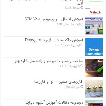
اول)
تیر 10, 1396
آموزش اتصال سروو موتور به STM32
اردیبهشت 8, 1400
آموزش داکیومنت سازی با Doxygen
اردیبهشت 12, 1397
ساخت ولتمتر ، آمپرمتر و وات متر با آردوینو
شهریور 23, 1397
خازن‌های متغیر – انواع خازن‌ها
دی 28, 1396
مجموعه مقالات آموزش آلتیوم دیزاینر