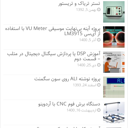
تستر تریاک و تریستور
بهمن 5, 1392
پروژه آینه بی‌نهایت موسیقی VU Meter با استفاده
از آی‌سی LM3915
آذر 5, 1400
آموزش DSP یا پردازش سیگنال دیجیتال در متلب
– قسمت دوم
دی 25, 1400
پروژه نوشته ALI روی سون سگمنت
اسفند 24, 1393
دستگاه برش فوم CNC با آردوینو
اردیبهشت 16, 1400