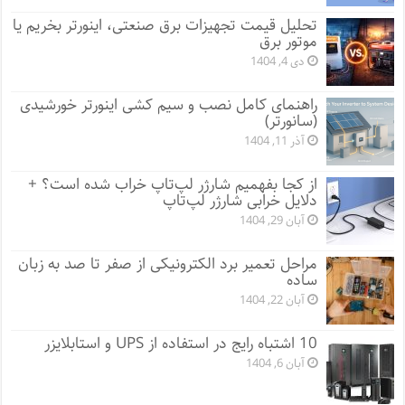
تحلیل قیمت تجهیزات برق صنعتی، اینورتر بخریم یا
موتور برق
دی 4, 1404
راهنمای کامل نصب و سیم کشی اینورتر خورشیدی
(سانورتر)
آذر 11, 1404
از کجا بفهمیم شارژر لپ‌تاپ خراب شده است؟ +
دلایل خرابی شارژر لپ‌تاپ
آبان 29, 1404
مراحل تعمیر برد الکترونیکی از صفر تا صد به زبان
ساده
آبان 22, 1404
10 اشتباه رایج در استفاده از UPS و استابلایزر
آبان 6, 1404