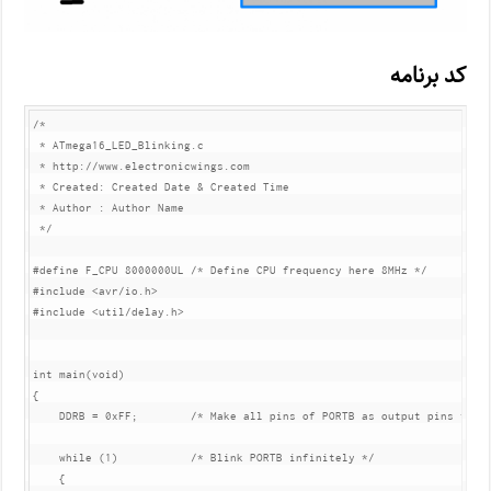
کد برنامه
/*

 * ATmega16_LED_Blinking.c

 * http://www.electronicwings.com

 * Created: Created Date & Created Time

 * Author : Author Name

 */
#
define
 F_CPU 8000000UL	
/* Define CPU frequency here 8MHz */
#
include
<avr/io.h>
#
include
<util/delay.h>
int
 main(
void
)

{

    DDRB = 
0xFF
;	
/* Make all pins of PORTB as output pins */
while
 (
1
)		
/* Blink PORTB infinitely */
    {
