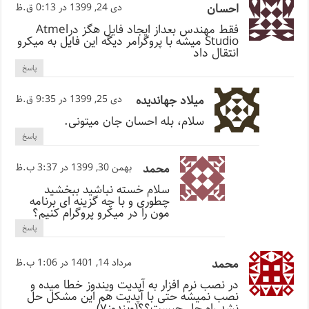
احسان
دی 24, 1399 در 0:13 ق.ظ
فقط مهندس بعداز ایجاد فایل هگز درAtmel
Studio میشه با پروگرامر دیگه این فایل به میکرو
انتقال داد
پاسخ
میلاد جهاندیده
دی 25, 1399 در 9:35 ق.ظ
سلام، بله احسان جان میتونی.
پاسخ
محمد
بهمن 30, 1399 در 3:37 ب.ظ
سلام خسته نباشید ببخشید
چطوری و با چه گزینه ای برنامه
مون را در میکرو پروگرام کنیم؟
پاسخ
محمد
مرداد 14, 1401 در 1:06 ب.ظ
در نصب نرم افزار به آپدیت ویندوز خطا میده و
نصب نمیشه حتی با آپدیت هم این مشکل حل
نشد راه حل چیست؟؟(ویندوز۷)