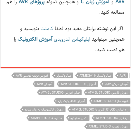
AVR
و
آموزش زبان C
و همچنین نمونه
پروژ‌های AVR
را هم
مطالعه کنید.
اگر این نوشته‌ برایتان مفید بود لطفا
کامنت
بنویسید و
همچنین میتوانید
اپلیکیشن اندرویدی
آموزش الکترونیک
را
هم نصب کنید.
|
AVR
میکروکنترلر ATMEGA16
میکروکنترلر
آموزش برنامه نویسی AVR
آموزش میکروکنترلر
آموزش AVR STUDIO PDF
آموزش AVR
آموزش فارسی ATMEL STUDIO
فیلم آموزش ATMEL STUDIO
شبیه ساز ATMEL STUDIO
آموزش الکترونیک پایه
راه اندازی LCD کاراکتری با ATMEL STUDIO
آموزش الکترونیک به زبان ساده
نرم‌افزار ATMEL STUDIO
اتمل استودیو
دانلود ATMEL STUDIO
آموزش نصب ATMEL STUDIO