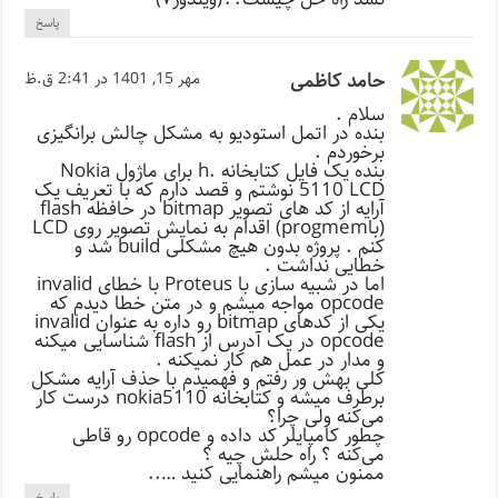
پاسخ
حامد کاظمی
مهر 15, 1401 در 2:41 ق.ظ
سلام .
بنده در اتمل استودیو به مشکل چالش برانگیزی
برخوردم .
بنده یک فایل کتابخانه .h برای ماژول Nokia
5110 LCD نوشتم و قصد دارم که با تعریف یک
آرایه از کد های تصویر bitmap در حافظه flash
(باprogmem) اقدام به نمایش تصویر روی LCD
کنم . پروژه بدون هیچ مشکلی build شد و
خطایی نداشت .
اما در شبیه سازی با Proteus با خطای invalid
opcode مواجه میشم و در متن خطا دیدم که
یکی از کدهای bitmap رو داره به عنوان invalid
opcode در یک آدرس از flash شناسایی میکنه
و مدار در عمل هم کار نمیکنه .
کلی بهش ور رفتم و فهمیدم با حذف آرایه مشکل
برطرف میشه و کتابخانه nokia5110 درست کار
می‌کنه ولی چرا؟
چطور کامپایلر کد داده و opcode رو قاطی
می‌کنه ؟ راه حلش چیه ؟
ممنون میشم راهنمایی کنید …..
پاسخ