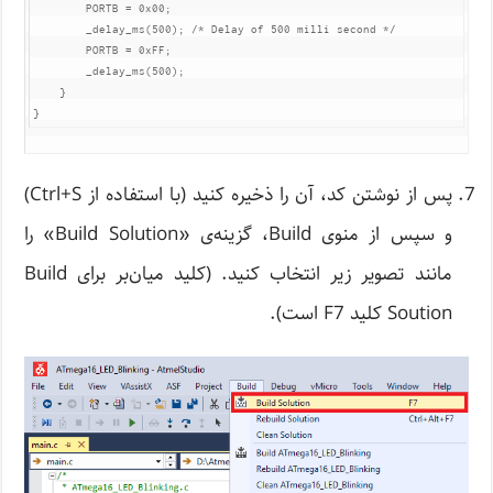
	PORTB = 
0x00
;

	_delay_ms(
500
);	
/* Delay of 500 milli second */
	PORTB = 
0xFF
;

	_delay_ms(
500
);

    }

پس از نوشتن کد، آن را ذخیره کنید (با استفاده از Ctrl+S)
و سپس از منوی Build، گزینه‌ی «Build Solution» را
مانند تصویر زیر انتخاب کنید. (کلید میان‌بر برای Build
Soution کلید F7 است).