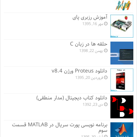
آموزش رزبری پای
مهر 16, 1395
حلقه ها در زبان C
بهمن 22, 1398
دانلود Proteus ورژن v8.4
فروردین 20, 1395
دانلود کتاب دیجیتال (مدار منطقی)
دی 23, 1392
برنامه نویسی پورت سریال در MATLAB قسمت
سوم