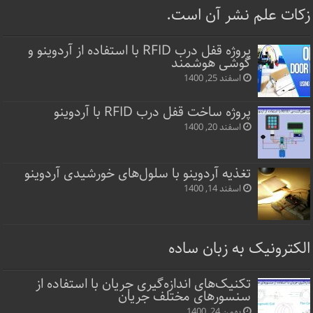
زکات علم نشر آن است.
پروژه قفل‌ درب RFID با استفاده از آردوینو و
گوشی هوشمند
اسفند 25, 1400
پروژه ساخت قفل‌ درب RFID با آردوینو
اسفند 20, 1400
تغذیه آردوینو با سلول‌های خورشیدی آردوینو
اسفند 14, 1400
الکترونیک به زبان ساده
تکنیک‌های اندازه‌گیری جریان با استفاده از
سنسورهای مختلف جریان
بهمن 24, 1400