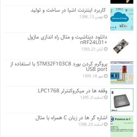
کاربرد اینترنت اشیا در ساخت و تولید
بهمن 13, 1396
دانلود دیتاشیت و مثال راه اندازی ماژول
+nRF24L01
آبان 21, 1393
پروگرم کردن بورد STM32F103C8 با استفاده از
USB port
مهر 18, 1399
وقفه ها در میکروکنترلر LPC1768
اسفند 3, 1395
اشاره گر ها در زبان C همراه با مثال
اسفند 23, 1398