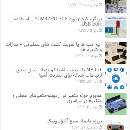
اردیبهشت 20, 1400
پروگرم کردن بورد STM32F103C8 با استفاده از
USB port
مهر 18, 1399
آپ امپ ها یا تقویت کننده های عملیاتی – مدارات
و کاربرد ها
مرداد 12, 1397
NB-IoT یا اینترنت اشیا کم پهنا – نسل بعدی
ارتباطات شبکه برای اینترنت اشیا
آبان 30, 1400
مفهوم حوزه متغیر در آردوینو-متغیرهای محلی و
متغیرهای سراسری
بهمن 6, 1396
پروژه فاصله سنج آلتراسونیک
فروردین 21, 1394