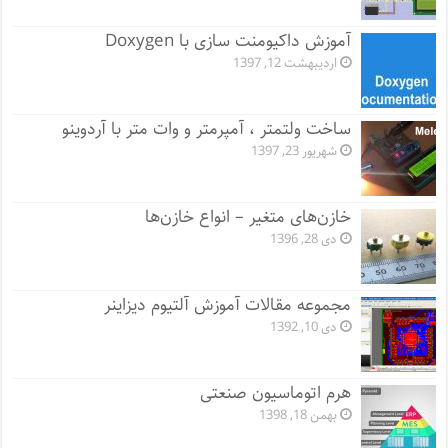
آموزش داکیومنت سازی با Doxygen
اردیبهشت 12, 1397
ساخت ولتمتر ، آمپرمتر و وات متر با آردوینو
شهریور 23, 1397
خازن‌های متغیر – انواع خازن‌ها
دی 28, 1396
مجموعه مقالات آموزش آلتیوم دیزاینر
دی 10, 1392
هرم اتوماسیون صنعتی
بهمن 18, 1398