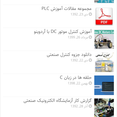
مجموعه مقالات آموزش PLC
دی 23, 1392
آموزش کنترل موتور DC با آردوینو
مرداد 26, 1399
دانلود جزوه کنترل صنعتی
دی 22, 1392
حلقه ها در زبان C
بهمن 22, 1398
گزارش کار آزمایشگاه الکترونیک صنعتی
آذر 28, 1392