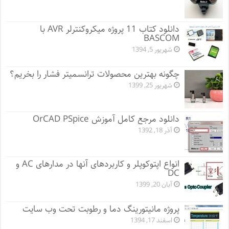
دانلود کتاب 11 پروژه میکروکنترلر AVR با
BASCOM
شهریور 5, 1394
چگونه بهترین محصولات ترانسمیتر فشار را بخریم؟
شهریور 25, 1399
دانلود مرجع کامل آموزش OrCAD PSpice
آذر 18, 1392
انواع اپتوکوپلر و کاربردهای آنها در مدارهای AC و
DC
آبان 20, 1399
پروژه مانيتورينگ دما و رطوبت تحت وب سایت
اسفند 17, 1394