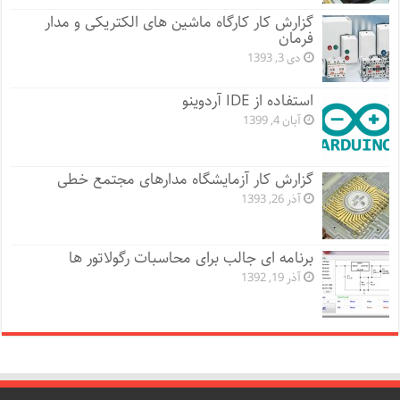
گزارش کار کارگاه ماشین های الکتریکی و مدار
فرمان
دی 3, 1393
استفاده از IDE آردوینو
آبان 4, 1399
گزارش کار آزمایشگاه مدارهای مجتمع خطی
آذر 26, 1393
برنامه ای جالب برای محاسبات رگولاتور ها
آذر 19, 1392