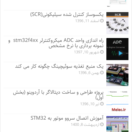
یکسوساز کنترل شده سیلیکونی(SCR)
اسفند 11, 1396
راه اندازی واحد ADC میکروکنترلر stm32f4xx و
نمونه برداری با نرخ مشخص
شهریور 10, 1397
یک منبع تغذیه سوئیچینگ چگونه کار می کند
بهمن 6, 1396
پروژه طراحی و ساخت دیتالاگر با آردوینو (بخش
اول)
تیر 10, 1396
آموزش اتصال سروو موتور به STM32
اردیبهشت 8, 1400