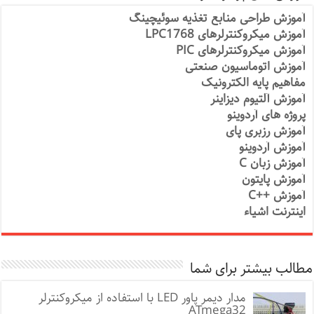
آموزش طراحی منابع تغذیه سوئیچینگ
آموزش میکروکنترلرهای LPC1768
آموزش میکروکنترلرهای PIC
آموزش اتوماسیون صنعتی
مفاهیم پایه الکترونیک
آموزش آلتیوم دیزاینر
پروژه های آردوینو
آموزش رزبری پای
آموزش آردوینو
آموزش زبان C
آموزش پایتون
آموزش ++C
اینترنت اشیاء
مطالب بیشتر برای شما
مدار دیمر پاور LED با استفاده از میکروکنترلر
ATmega32