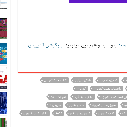
منت
بنویسید و همچنین میتوانید
اپلیکیشن اندرویدی
ن
کدویژن آموزش
مایکرو دیزاینر
کتاب AVR کدویژن
راهنمای نصب کدویژن
کدویژن
ای استفاده از کدویژن
دانلود نرم افزار
کدویژن AVR
و
کدویژن برای اندروید
میکرو کنترلر
کدویژن 3
نیک
کتاب کدویژن
کدویژن یا بسکام
AVR
دانلود کتاب کدویژن