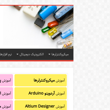
میکروکنترلرها
الکترونیک دیجیتال
نرم افزارها
میکروکنترلرها
پا
آموزش
آموزش
آردوینو Arduino
ا
آموزش
آموزش
Altium Designer
م
آموزش
آموزش