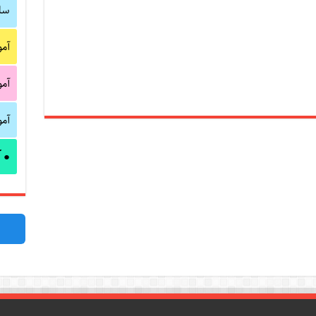
سا
آم
آم
آم
آ
●