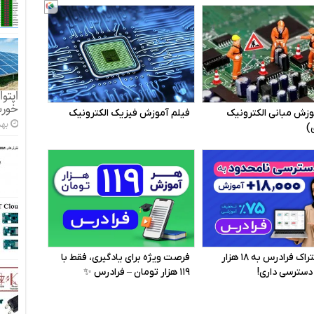
اپتو
خورش
بهمن 