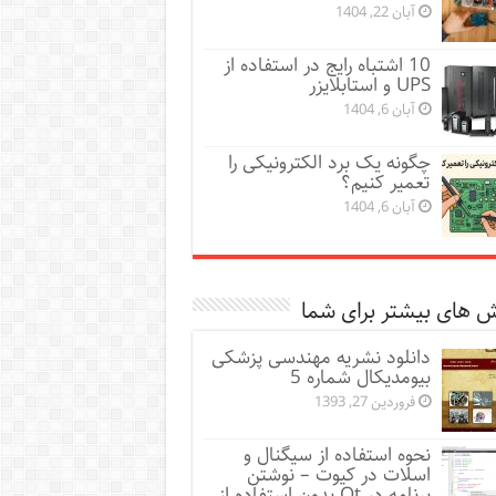
آبان 22, 1404
10 اشتباه رایج در استفاده از
UPS و استابلایزر
آبان 6, 1404
چگونه یک برد الکترونیکی را
تعمیر کنیم؟
آبان 6, 1404
 های بیشتر برای شما
دانلود نشریه مهندسی پزشکی
بیومدیکال شماره 5
فروردین 27, 1393
نحوه استفاده از سیگنال و
اسلات در کیوت – نوشتن
برنامه در Qt بدون استفاده از