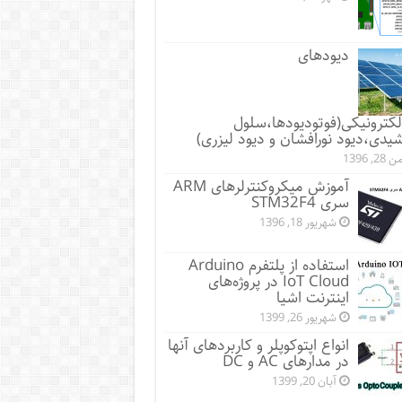
دیودهای
الکترونیکی(فوتودیودها،سلول
یدی،دیود نورافشان و دیود لیزری)
28, 1396
آموزش میکروکنترلرهای ARM
سری STM32F4
شهریور 18, 1396
استفاده از پلتفرم Arduino
IoT Cloud در پروژه‌های
اینترنت اشیا
شهریور 26, 1399
انواع اپتوکوپلر و کاربردهای آنها
در مدارهای AC و DC
آبان 20, 1399