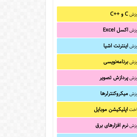
C و C++‎
وزش
اکسل Excel
وزش
اینترنت اشیا
وزش
برنامه‌نویسی
وزش
پردازش تصویر
وزش
میکروکنترلرها
وزش
اپلیکیشن موبایل
خت
نرم افزارهای برق
وزش