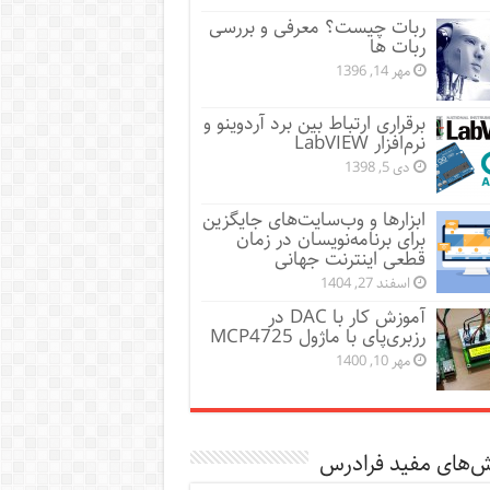
ربات چیست؟ معرفی و بررسی
ربات ها
مهر 14, 1396
برقراری ارتباط بین برد آردوینو و
نرم‌افزار LabVIEW
دی 5, 1398
ابزارها و وب‌سایت‌های جایگزین
برای برنامه‌نویسان در زمان
قطعی اینترنت جهانی
اسفند 27, 1404
آموزش کار با DAC در
رزبری‌پای با ماژول MCP4725
مهر 10, 1400
ش‌های مفید فرادرس