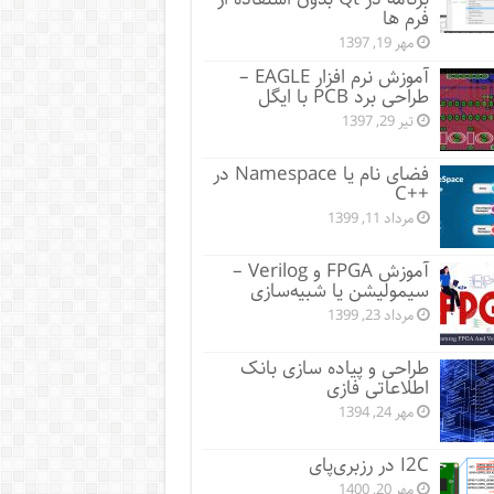
فرم ها
مهر 19, 1397
آموزش نرم افزار EAGLE –
طراحی برد PCB با ایگل
تیر 29, 1397
فضای نام یا Namespace در
++C
مرداد 11, 1399
آموزش FPGA و Verilog –
سیمولیشن یا شبیه‌سازی
مرداد 23, 1399
طراحی و پیاده سازی بانک
اطلاعاتی فازی
مهر 24, 1394
I2C در رزبری‌پای
مهر 20, 1400