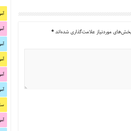
آم
آم
خش‌های موردنیاز علامت‌گذاری شده‌اند
*
آم
آم
آم
آم
سا
آم