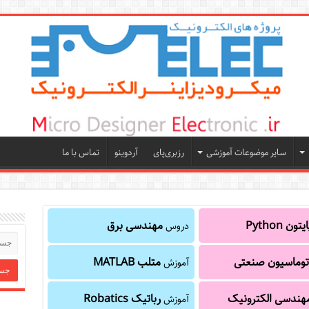
سایر موضوعات آموزشی
رزبری‌پای
آردوینو
تماس با ما
یتون Python
مهندسی برق
دروس
توماسیون صنعتی
متلب MATLAB
آموزش
هندسی الکترونیک
رباتیک Robatics
آموزش