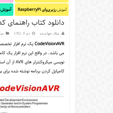
رزبری‌پای RaspberryPi
آموزش‌ه
آموزش
دانلود کتاب راهنمای ک
میلاد جهاندیده
دی 9, 1392
میک
CodeVisionAVR
یک
نرم افزار
تخصصی ب
نویسی میکروکن
کامپایل کردن برنامه نوشته شده برای بر