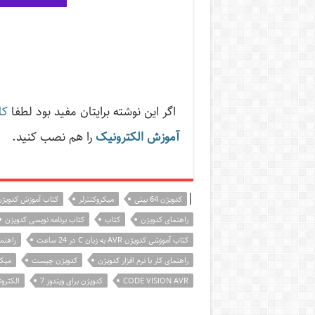
اگر این نوشته‌ برایتان مفید بود لطفا
کا
آموزش الکترونیک
را هم نصب کنید.
|
کدویژن 64 بیتی
میکروکنترلر
کتاب آموزش کدویژ
راهنمای کدویژن
کتاب
کتاب برنامه نویسی کدویژن
کتاب آموزشی کدویژن AVR به زبان C در 24 ساعت
راهنم
راهنمای کار با نرم افزار کدویژن
کدویژن چیست
میکر
CODE VISION AVR
کدویژن برای ویندوز 7
الکترو