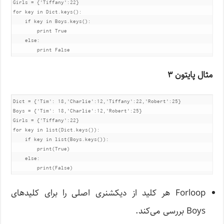
Girls = {'Tiffany':22}

for key in Dict.keys():

    if key in Boys.keys():

        print True

    else:       

        print False
مثال پایتون ۳
Dict = {'Tim': 18,'Charlie':12,'Tiffany':22,'Robert':25}

Boys = {'Tim': 18,'Charlie':12,'Robert':25}

Girls = {'Tiffany':22}

for key in list(Dict.keys()):

    if key in list(Boys.keys()):

        print(True)

    else:       

        print(False)
Forloop هر کلید از دیکشنری اصلی را برای کلیدهای
Boys بررسی می‌کند.