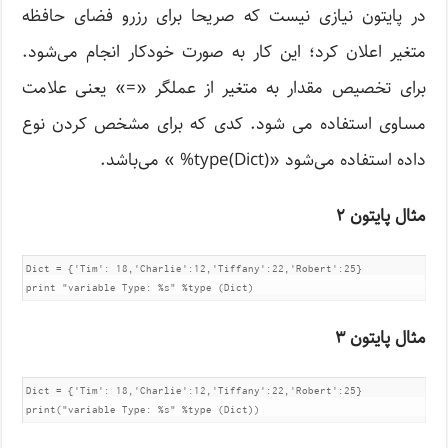
در پایتون نیازی نیست که صریحا برای رزرو فضای حافظه
متغیر اعلان کرد؛ این کار به صورت خودکار انجام می‌شود.
برای تخصیص مقدار به متغیر از عملگر «=» یعنی علامت
مساوی استفاده می شود. کدی که برای مشخص کردن نوع
داده استفاده می‌شود «(type(Dict% » می‌باشد.
مثال پایتون ۲
Dict = {'Tim': 18,'Charlie':12,'Tiffany':22,'Robert':25}	

print "variable Type: %s" %type (Dict)
مثال پایتون ۳
Dict = {'Tim': 18,'Charlie':12,'Tiffany':22,'Robert':25}	

print("variable Type: %s" %type (Dict))