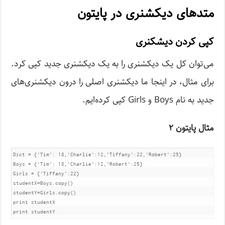
متدهای دیکشنری در پایتون
کپی کردن دیشکنری
می‌توان کل یک دیکشنری را به یک دیکشنری جدید کپی کرد.
برای مثال، در اینجا ما دیکشنری اصلی را درون دیکشنری‌های
جدید به نام Boys و Girls کپی کرده‌ایم.
مثال پایتون ۲
Dict = {'Tim': 18,'Charlie':12,'Tiffany':22,'Robert':25}	

Boys = {'Tim': 18,'Charlie':12,'Robert':25}

Girls = {'Tiffany':22}	

studentX=Boys.copy()

studentY=Girls.copy()

print studentX

print studentY