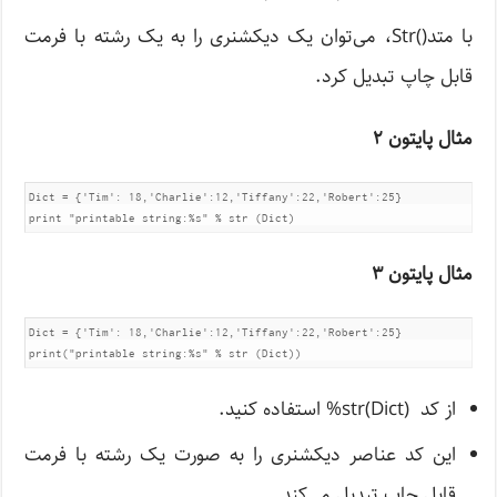
با متد()Str، می‌توان یک دیکشنری را به یک رشته با فرمت
قابل چاپ تبدیل کرد.
مثال پایتون ۲
Dict = {'Tim': 18,'Charlie':12,'Tiffany':22,'Robert':25}	

print "printable string:%s" % str (Dict)
مثال پایتون ۳
Dict = {'Tim': 18,'Charlie':12,'Tiffany':22,'Robert':25}	

print("printable string:%s" % str (Dict))
از کد (str(Dict% استفاده کنید.
این کد عناصر دیکشنری را به صورت یک رشته با فرمت
قابل چاپ تبدیل می‌کند.