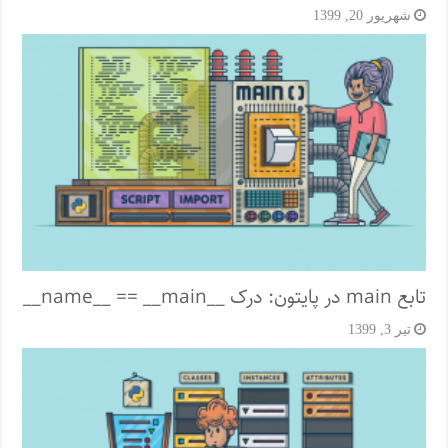
شهریور 20, 1399
تابع main در پایتون: درک __name__ == __main__
تیر 3, 1399