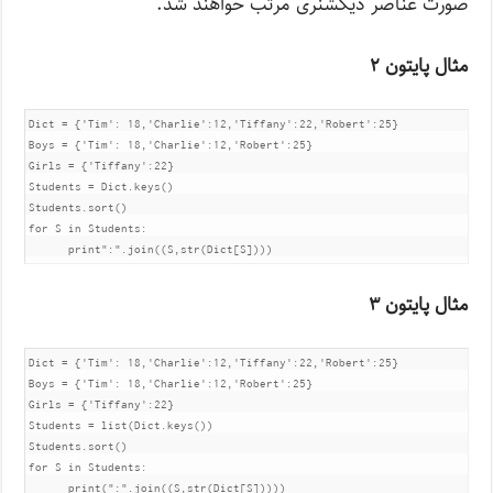
صورت عناصر دیکشنری مرتب خواهند شد.
مثال پایتون ۲
Dict = {'Tim': 18,'Charlie':12,'Tiffany':22,'Robert':25}

Boys = {'Tim': 18,'Charlie':12,'Robert':25}

Girls = {'Tiffany':22}

Students = Dict.keys()

Students.sort()

for S in Students:

      print":".join((S,str(Dict[S])))
مثال پایتون ۳
Dict = {'Tim': 18,'Charlie':12,'Tiffany':22,'Robert':25}

Boys = {'Tim': 18,'Charlie':12,'Robert':25}

Girls = {'Tiffany':22}

Students = list(Dict.keys())

Students.sort()

for S in Students:

      print(":".join((S,str(Dict[S]))))