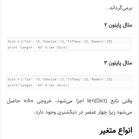
برمی‌گرداند.
مثال پایتون ۲
Dict = {'Tim': 18,'Charlie':12,'Tiffany':22,'Robert':25}	

print "Length : %d" % len (Dict)
مثال پایتون ۳
Dict = {'Tim': 18,'Charlie':12,'Tiffany':22,'Robert':25}	

print("Length : %d" % len (Dict))
وقتی تابع len(Dict) اجرا می‌شود، خروجی «4» حاصل
می‌شود زیرا چهار عنصر در دیکشنری وجود دارد.
انواع متغیر