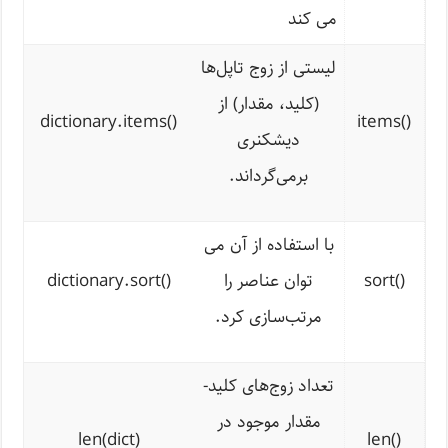
می کند
لیستی از زوج تاپل‌ها
(کلید، مقدار) از
dictionary.items
()
items
()
دیشکنری
برمی‌گرداند.
با استفاده از آن می
()
sort
توان عناصر را
()
dictionary.sort
مرتب‌سازی کرد.
تعداد زوج‌های کلید-
مقدار موجود در
len(dict)
len
()