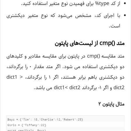
از کد type% برای فهمیدن نوع متغیر استفاده کنید.
با اجرای کد، مشخص می‌شود که نوع متغیر دیکشنری
است.
متد ()cmp از لیست‌های پایتون
متد مقایسه ()cmp در پایتون برای مقایسه مقادیر و کلیدهای
دو دیکشنری استفاده می شود. اگر متد مقدار ۰ را برگرداند،
دو دیکشنری باهم برابر هستند، اگر ۱ را برگرداند، dict1 >
dict2 و اگر ۱- برگرداند dict1< dict2 می باشد.
مثال پایتون ۲
Boys = {'Tim': 18,'Charlie':12,'Robert':25}

Girls = {'Tiffany':22}	

print cmp(Girls, Boys)