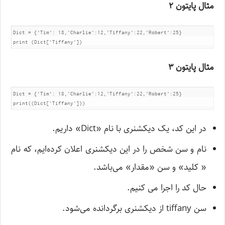
مثال پایتون ۲
Dict = {'Tim': 18,'Charlie':12,'Tiffany':22,'Robert':25}	

print (Dict['Tiffany'])
مثال پایتون ۳
Dict = {'Tim': 18,'Charlie':12,'Tiffany':22,'Robert':25}	

print((Dict['Tiffany']))
در این کد، یک دیکشنری با نام «Dict» داریم.
نام و سن شخص را در این دیکشنری اعلان کرده‌ایم، که نام
« کلید» و سن «مقدار» می‌باشد.
حال کد را اجرا می کنیم.
سن tiffany از دیکشنری برگردانده می‌شود.