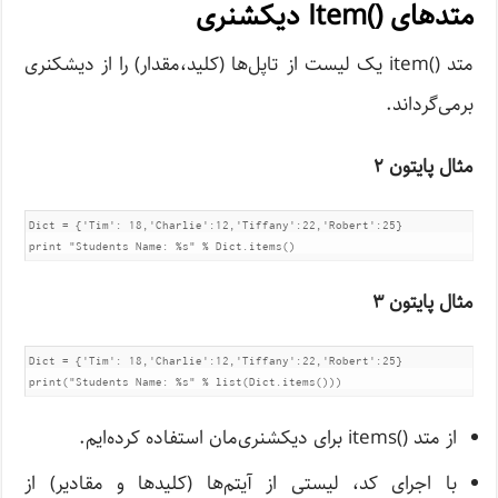
متدهای ()Item دیکشنری
متد ()item یک لیست از تاپل‌ها (کلید،مقدار) را از دیشکنری
برمی‌گرداند.
مثال پایتون ۲
Dict = {'Tim': 18,'Charlie':12,'Tiffany':22,'Robert':25}	

print "Students Name: %s" % Dict.items()
مثال پایتون ۳
Dict = {'Tim': 18,'Charlie':12,'Tiffany':22,'Robert':25}	

print("Students Name: %s" % list(Dict.items()))
از متد ()items برای دیکشنری‌مان استفاده کرده‌ایم.
با اجرای کد، لیستی از آیتم‌ها (کلیدها و مقادیر) از