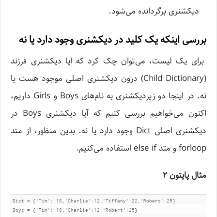
دیکشنری برگردانده می‌شود.
بررسی اینکه یک کلید در دیکشنری وجود دارد یا نه
برای یک لیست، می‌توان چک کرد که ایا دیکشنری فرزند
(Child Dictionary) درون دیکشنری اصلی موجود هست یا
نه. در اینجا دو زیردیکشنری به نام‌های Boys و Girls داریم،
اکنون می‌خواهیم بررسی کنیم که آیا دیکشنری Boys در
دیکشنری اصلی Dict وجود دارد یا نه. بدین منظور، از متد
forloop و متد else if استفاده می‌کنیم.
مثال پایتون ۲
Dict = {'Tim': 18,'Charlie':12,'Tiffany':22,'Robert':25}

Boys = {'Tim': 18,'Charlie':12,'Robert':25}
