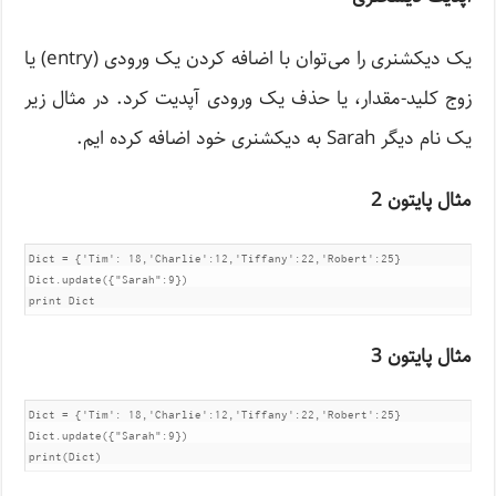
یک دیکشنری را می‌توان با اضافه کردن یک ورودی (entry) یا
زوج کلید-مقدار، یا حذف یک ورودی آپدیت کرد. در مثال زیر
یک نام دیگر Sarah به دیکشنری خود اضافه کرده ایم.
مثال پایتون
2
Dict = {'Tim': 18,'Charlie':12,'Tiffany':22,'Robert':25}	

Dict.update({"Sarah":9})

print Dict
مثال پایتون
3
Dict = {'Tim': 18,'Charlie':12,'Tiffany':22,'Robert':25}	

Dict.update({"Sarah":9})

print(Dict)