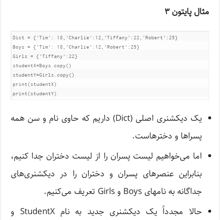
مثال پایتون ۳
Dict = {'Tim': 18,'Charlie':12,'Tiffany':22,'Robert':25}	

Boys = {'Tim': 18,'Charlie':12,'Robert':25}

Girls = {'Tiffany':22}	

studentX=Boys.copy()

studentY=Girls.copy()

print(studentX)

print(studentY)
یک دیکشنری اصلی (Dict) داریم که حاوی نام و سن همه
پسراها و دخترهاست.
اما می‌خواهیم لیست پسران را از لیست دختران جدا کنیم،
بنابراین عنصرهای پسران و دختران را در دیکشنری‌های
جداگانه به نامهای Boys و Girls تعریف می‌کنیم.
حالا مجدداً یک دیکشنری جدید به نام StudentX و