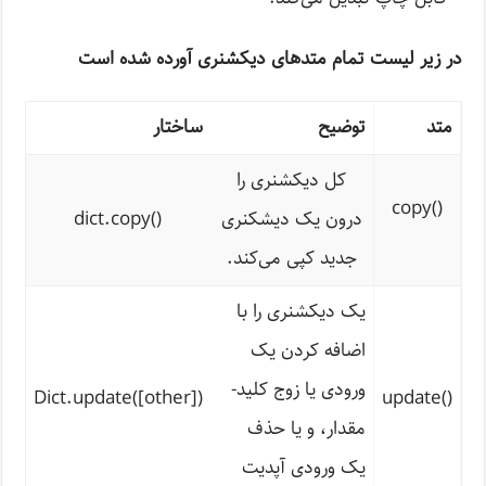
در زیر لیست تمام متدهای دیکشنری آورده شده است
متد
توضیح
ساختار
کل دیکشنری را
copy
()
درون یک دیشکنری
()
dict.copy
جدید کپی می‌کند.
یک دیکشنری را با
اضافه کردن یک
ورودی یا زوج کلید-
Dict.update([other])
update
()
مقدار، و یا حذف
یک ورودی آپدیت