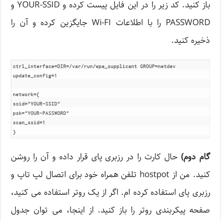
باز کنید. کد زیر را در این فایل پیست کرده و YOUR-SSID و
PASSWORD را با اطلاعات Wi-FI جایگزین کرده و آن را
ذخیره کنید.
ctrl_interface=DIR=/var/run/wpa_supplicant GROUP=netdev
update_config=1
network={
ssid="YOUR-SSID"
psk="YOUR-PASSWORD"
scan_ssid=1
}
گام دوم
)
حال کارت را در رزبری پای قرار داده و آن را روشن
کنید. من از hostpot تلفن همراه خود برای اتصال لپ تاپ و
رزبری پای استفاده کرده ام. اگر از یک روتر استفاده می کنید،
صفحه پیکربندی روتر را باز کنید. از اینجا، می توان جدول