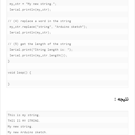
 my_str = "My new string.";

 Serial.println(my_str);

// (4) replace a word in the string

 my_str.replace("string", "Arduino sketch");

 Serial.println(my_str);

// (5) get the length of the string

 Serial.print("String length is: ");

 Serial.println(my_str.length());

}

void loop() {

}
نتیجه :
This is my string.

THIS IS MY STRING.

My new string.

My new Arduino sketch.
