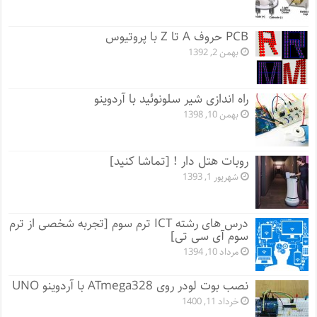
PCB حروف A تا Z با پروتیوس
بهمن 2, 1392
راه اندازی شیر سلونوئید با آردوینو
بهمن 10, 1398
روبات هتل دار ! [تماشا کنید]
شهریور 1, 1393
درس های رشته ICT ترم سوم [تجربه شخصی از ترم
سوم آی سی تی]
مرداد 10, 1394
نصب بوت لودر روی ATmega328 با آردوینو UNO
خرداد 11, 1400