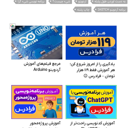
به دست آوردن طول رشته
آردوینو
شیء چیست؟
برنامه نویسی شیء گرا
برنامه آردوینو SKETCH
چاپ رشته