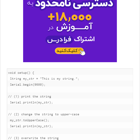
void setup() { 

 String my_str = "This is my string.";

 Serial.begin(9600);

// (1) print the string

 Serial.println(my_str);

// (2) change the string to upper-case

 my_str.toUpperCase();

 Serial.println(my_str);

// (3) overwrite the string
