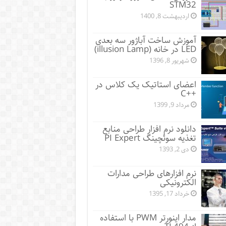
STM32
اردیبهشت 8, 1400
آموزش ساخت آباژور سه بعدی
LED در خانه (illusion Lamp)
شهریور 8, 1396
اعضای استاتیک یک کلاس در
++C
مرداد 9, 1399
دانلود نرم افزار طراحی منابع
تغذیه سوئچینگ PI Expert
دی 2, 1393
نرم افزارهای طراحی مدارات
الکترونیکی
خرداد 17, 1395
مدار اینورتر PWM با استفاده