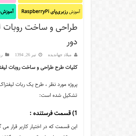
رزبری‌پای RaspberryPi
آموزش‌ه
آموزش
طراحی و ساخت روبات لیف
دور
میلاد جهاندیده
تیر 26, 1394
رب
کلیات طرح
طراحی و ساخت روبات لیفترا
پروژه مورد نظر ، طرح یک ربات لیفتراک
تشکیل شده است:
1) قسمت فرستنده :
این قسمت که در اختیار کاربر قرار می 