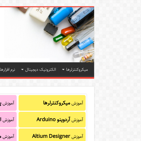
میکروکنترلرها
الکترونیک دیجیتال
نرم افزارها
میکروکنترلرها
پا
آموزش
آموزش
آردوینو Arduino
ا
آموزش
آموزش
Altium Designer
م
آموزش
آموزش