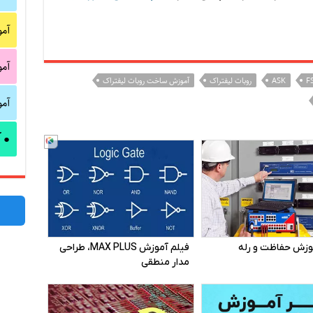
آم
آم
F
ASK
روبات لیفتراک
آموزش ساخت روبات لیفتراک
آم
آ
●