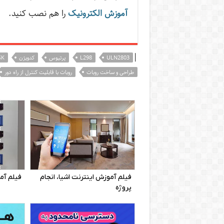
آموزش الکترونیک
را هم نصب کنید.
|
ULN2803
L298
پرتیوس
کدویژن
SK
طراحی و ساخت روبات
روبات با قابلیت کنترل از راه دور