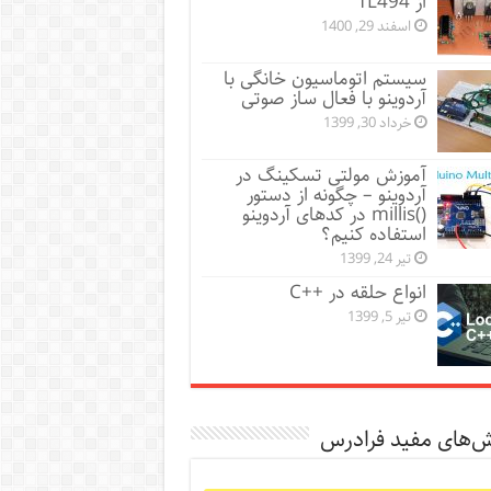
از TL494
اسفند 29, 1400
سیستم اتوماسیون خانگی با
آردوینو با فعال ساز صوتی
خرداد 30, 1399
آموزش مولتی ‌تسکینگ در
آردوینو – چگونه از دستور
()millis در کدهای آردوینو
استفاده کنیم؟
تیر 24, 1399
انواع حلقه در ++C
تیر 5, 1399
ش‌های مفید فرادرس