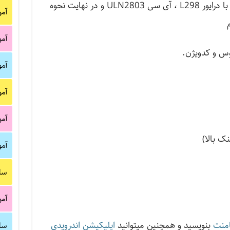
DC ، موتور های گیربکس دار ، آشنایی با درایور L298 ، آی سی ULN2803 و در نهایت نحوه
آم
آم
یوس و کدویژن.
آم
آم
آم
ک بالا)
آم
سا
آم
منت
بنویسید و همچنین میتوانید
اپلیکیشن اندرویدی
سا