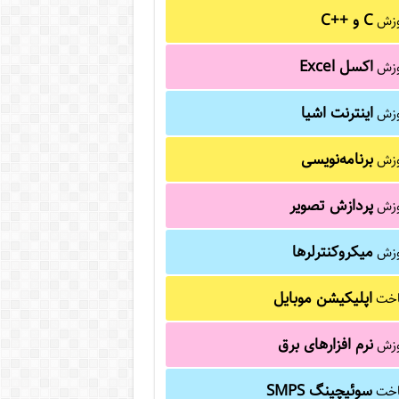
C و C++‎
وزش
اکسل Excel
وزش
اینترنت اشیا
وزش
برنامه‌نویسی
وزش
پردازش تصویر
وزش
میکروکنترلرها
وزش
اپلیکیشن موبایل
خت
نرم افزارهای برق
وزش
سوئیچینگ SMPS
خت