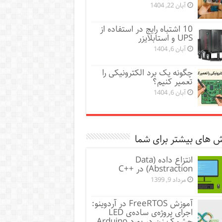
آبان 22, 1404
10 اشتباه رایج در استفاده از
UPS و استابلایزر
آبان 6, 1404
چگونه یک برد الکترونیکی را
تعمیر کنیم؟
آبان 6, 1404
 های بیشتر برای شما
انتزاع داده (Data
Abstraction) در ++C
مرداد 9, 1399
آموزش FreeRTOS در آردوینو:
اجرای پروژه‌ی ساده‌ی LED
چشمک زن در بورد Arduino