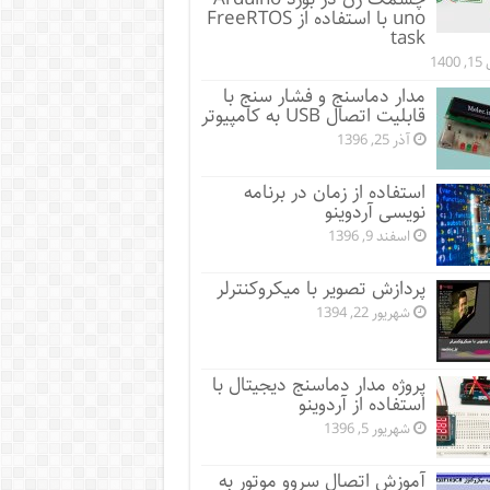
uno با استفاده از FreeRTOS
task
1400
مدار دماسنج و فشار سنج با
قابلیت اتصال USB به کامپیوتر
آذر 25, 1396
استفاده از زمان در برنامه
نویسی آردوینو
اسفند 9, 1396
پردازش تصویر با میکروکنترلر
شهریور 22, 1394
پروژه مدار دماسنج دیجیتال با
استفاده از آردوینو
شهریور 5, 1396
آموزش اتصال سروو موتور به