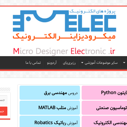
سایر موضوعات آموزشی
رزبری‌پای
آردوینو
تماس با ما
یتون Python
مهندسی برق
دروس
توماسیون صنعتی
متلب MATLAB
آموزش
هندسی الکترونیک
رباتیک Robatics
آموزش