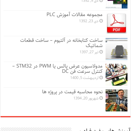
دی 9, 1392
مجموعه مقالات آموزش PLC
دی 23, 1392
ساخت کتابخانه در آلتیوم – ساخت قطعات
شماتیک
تیر 27, 1397
مدولاسیون عرض پالس یا PWM در STM32 –
کنترل سرعت فن DC
اردیبهشت 5, 1400
نحوه محاسبه قیمت در پروژه ها
شهریور 20, 1394