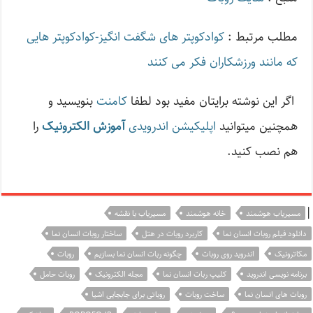
مطلب مرتبط :
کوادکوپتر های شگفت انگیز-کوادکوپتر هایی
که مانند ورزشکاران فکر می کنند
اگر این نوشته‌ برایتان مفید بود لطفا
کامنت
بنویسید و
همچنین میتوانید
اپلیکیشن اندرویدی
آموزش الکترونیک
را
هم نصب کنید.
|
مسیریاب هوشمند
خانه هوشمند
مسیریاب با نقشه
دانلود فیلم روبات انسان نما
کاربرد روبات در هتل
ساختار روبات انسان نما
مکاترونیک
اندروید روی روبات
چگونه ربات انسان نما بسازیم
روبات
برنامه نویسی اندروید
کلیپ ربات انسان نما
مجله الکترونیک
روبات حامل
روبات های انسان نما
ساخت روبات
روباتی برای جابجایی اشیا