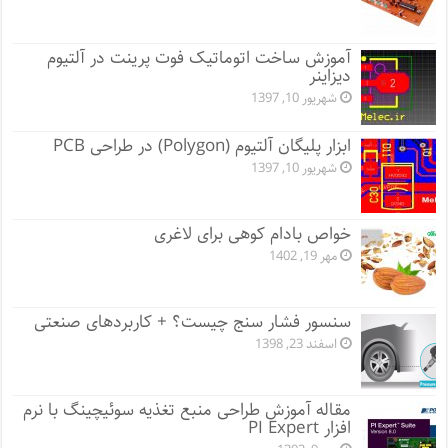
آموزش ساخت اتوماتیک فوت پرینت در آلتیوم
دیزاینر
شهریور 10, 1397
ابزار پلیگان آلتیوم (Polygon) در طراحی PCB
شهریور 10, 1397
خواص بادام کوهی برای لاغری
مهر 19, 1402
سنسور فشار سنج چیست؟ + کاربردهای صنعتی
اسفند 23, 1398
مقاله آموزش طراحی منبع تغذیه سوئیچینگ با نرم
افزار PI Expert