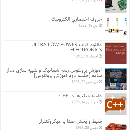
فروردین 10, 1399
حروف اختصاري الكترونيك
دی 18, 1392
دانلود کتاب ULTRA LOW-POWER
ELECTRONICS
اسفند 10, 1392
آموزش پروتئوس رسم شماتیک و شبیه سازی مدار
ساده [جلسه دوم آموزش پروتئوس]
فروردین 22, 1396
دامنه متغیرها در ++C
فروردین 14, 1399
ضبط و پخش صدا با میکروکنترلر
بهمن 28, 1393