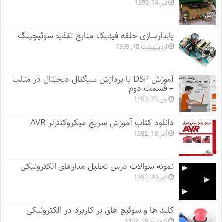
تیر 14, 1393
پایدارسازی حلقه فیدبک منابع تغذیه سوئیچینگ
اردیبهشت 18, 1399
آموزش DSP یا پردازش سیگنال دیجیتال در متلب
– قسمت دوم
دی 25, 1400
دانلود کتاب آموزش سریع میکروکنترلر AVR
آذر 18, 1392
نمونه سوالات درس تحلیل مدارهای الکترونیکی
آذر 20, 1392
کلید ها و سوئیچ های پر کاربرد در الکترونیکی
شهریور 29, 1397