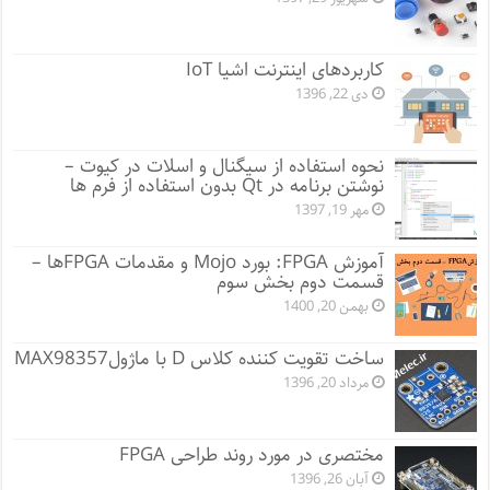
کاربردهای اینترنت اشیا IoT
دی 22, 1396
نحوه استفاده از سیگنال و اسلات در کیوت –
نوشتن برنامه در Qt بدون استفاده از فرم ها
مهر 19, 1397
آموزش FPGA: بورد Mojo و مقدمات FPGA‌ها –
قسمت دوم بخش سوم
بهمن 20, 1400
ساخت تقویت کننده کلاس D با ماژولMAX98357
مرداد 20, 1396
مختصری در مورد روند طراحی FPGA
آبان 26, 1396