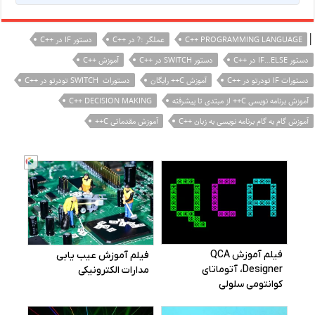
|
C++ PROGRAMMING LANGUAGE
عملگر :? در ++C
دستور IF در ++C
دستور IF…ELSE در ++C
دستور SWITCH در ++C
آموزش ++C
دستورات IF تودرتو در ++C
آموزش C++ رایگان
دستورات SWITCH تودرتو در ++C
آموزش برنامه نویسی C++ از مبتدی تا پیشرفته
C++ DECISION MAKING
آموزش گام به گام برنامه نویسی به زبان ++C
آموزش مقدماتی C++