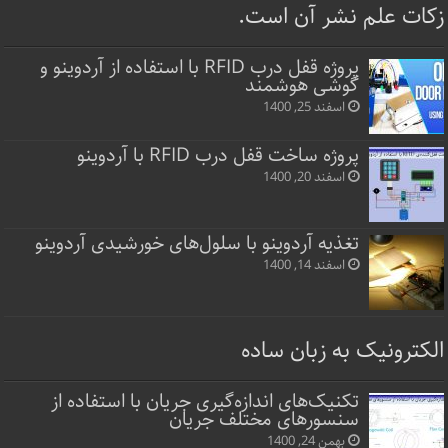
زکات علم نشر آن است.
پروژه قفل‌ درب RFID با استفاده از آردوینو و
گوشی هوشمند
اسفند 25, 1400
پروژه ساخت قفل‌ درب RFID با آردوینو
اسفند 20, 1400
تغذیه آردوینو با سلول‌های خورشیدی آردوینو
اسفند 14, 1400
الکترونیک به زبان ساده
تکنیک‌های اندازه‌گیری جریان با استفاده از
سنسورهای مختلف جریان
بهمن 24, 1400