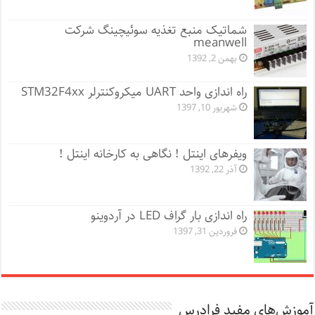
شماتیک منبع تغذیه سوئیچینگ شرکت
meanwell
بهمن 2, 1392
راه اندازی واحد UART میکروکنترلر STM32F4xx
شهریور 10, 1397
ویفرهای اینتل ! نگاهی به کارخانه اینتل !
آذر 22, 1392
راه اندازی بار گراف LED در آردوینو
فروردین 31, 1397
آموزش‌های مفید فرادرس