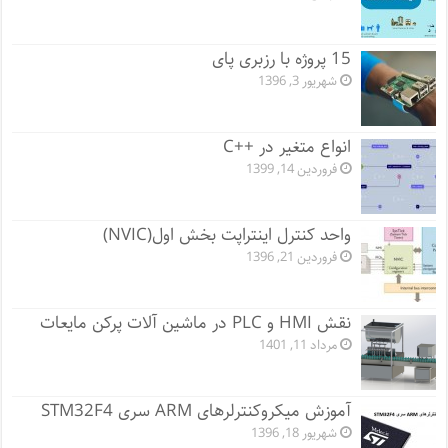
15 پروژه با رزبری پای
شهریور 3, 1396
انواع متغیر در ++C
فروردین 14, 1399
واحد کنترل اینتراپت بخش اول(NVIC)
فروردین 21, 1396
نقش HMI و PLC در ماشین آلات پرکن مایعات
مرداد 11, 1401
آموزش میکروکنترلرهای ARM سری STM32F4
شهریور 18, 1396