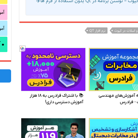
نامه در Qt بدون استفاده از فرم ها
آم
آم
و اسلات در کیوت
نرم افزار QT
آ
●