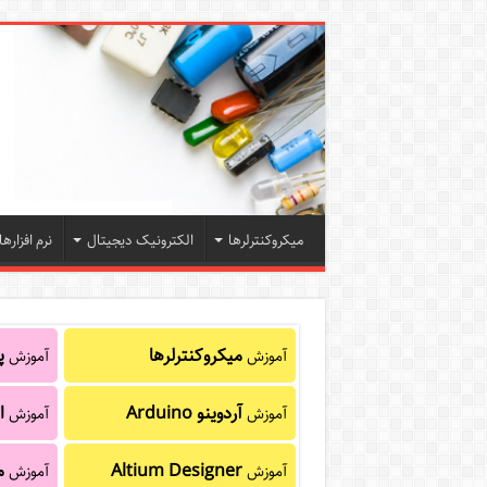
میکروکنترلرها
الکترونیک دیجیتال
نرم افزارها
میکروکنترلرها
پا
آموزش
آموزش
آردوینو Arduino
ا
آموزش
آموزش
Altium Designer
م
آموزش
آموزش