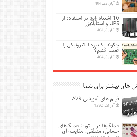
آبان 22, 1404
10 اشتباه رایج در استفاده از
UPS و استابلایزر
آبان 6, 1404
چگونه یک برد الکترونیکی را
تعمیر کنیم؟
آبان 6, 1404
 های بیشتر برای شما
فیلم های آموزشی AVR
آذر 23, 1392
عملگرها در پایتون: عملگرهای
حسابی، منطقی، مقایسه ای