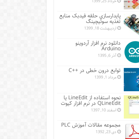
خرداد 25, 1399
پایدارسازی حلقه فیدبک منابع
تغذیه سوئیچینگ
اردیبهشت 18, 1399
دانلود نرم افزار آردوینو
Arduino
آذر 6, 1395
توابع درون خطی در ++C
مرداد 1, 1399
نحوه استفاده از LineEdit یا
QLineEdit در نرم افزار کیوت
اسفند 10, 1397
مجموعه مقالات آموزش PLC
دی 23, 1392