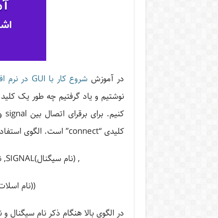
در آموزش
شروع کار با GUI در نرم افزار Qt
کلیدی “connect” است. الگوی استفاده از دستور connect به صورت زیر می باشد:
, (نام سیگنال)SIGNAL, نام کلاسی که سیگنال از آن منتشر می شود ) Connect
((نام اسلات)SLOT , نام کلاسی که اسلات مورد نظر در آن قرار د
در الگوی بالا هنگام ذکر نام سیگنال و ن