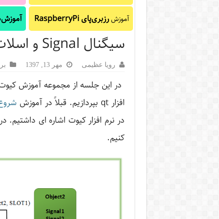
رزبری‌پای RaspberryPi
آموزش‌ه
آموزش
سیگنال Signal و اسلات Slot در کیوت
رویا عظیمی
مهر 13, 1397
بر
در این جلسه از مجموعه آموزش کیوت ا
افزار qt بپردازیم. قبلاً در آموزش
شروع کار با I
کنیم.