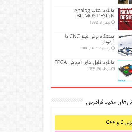
دانلود کتاب Analog
BICMOS DESIGN
بهمن 8, 1392
دستگاه برش فوم CNC با
آردوینو
اردیبهشت 16, 1400
دانلود فایل های آموزش FPGA
خرداد 26, 1395
ش‌های مفید فرادرس
C و C++‎
وزش