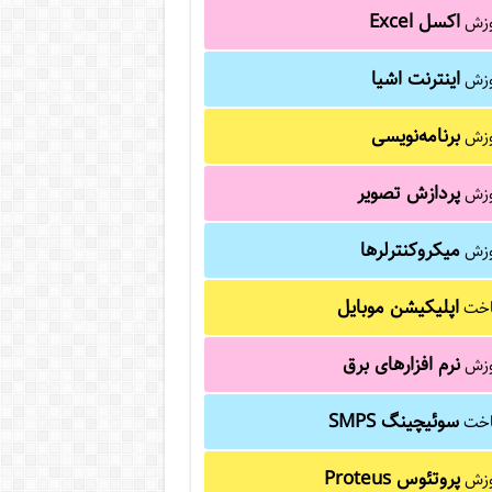
اکسل Excel
وزش
اینترنت اشیا
وزش
برنامه‌نویسی
وزش
پردازش تصویر
وزش
میکروکنترلرها
وزش
اپلیکیشن موبایل
خت
نرم افزارهای برق
وزش
سوئیچینگ SMPS
خت
پروتئوس Proteus
وزش