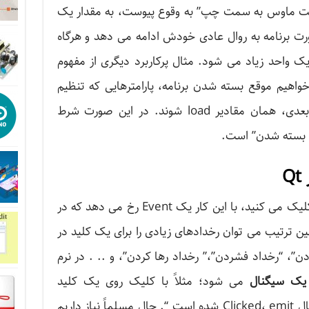
کت ماوس به سمت چپ” به وقوع پیوست، به مقدار یک
رت برنامه به روال عادی خودش ادامه می دهد و هرگاه
 واحد زیاد می شود. مثال پرکاربرد دیگری از مفهوم
 خواهیم موقع بسته شدن برنامه، پارامترهایی که تنظیم
کردیم ذخیره شوند و در زمان اجرای بعدی، همان مقادیر load شوند. در این صورت شرط
Q
وقتی در نرم افزار کیوت روی یک کلید کلیک می کنید، با این کار یک Event رخ می دهد که در
 ترتیب می توان رخدادهای زیادی را برای یک کلید در
ن”، “رخداد فشردن”،” رخداد رها کردن”، و .. . در نرم
 یک سیگنال
می شود؛ مثلاً با کلیک روی یک کلید
pushbutton، گفته می شود : ” سیگنال Clicked، emit شده است “. حال مسلماً نیاز داریم