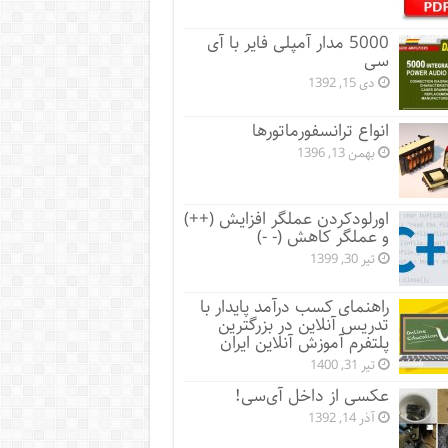
5000 مدار آمپلی فایر با آی
سی
دی 15, 1392
انواع ترانسفورماتورها
بهمن 13, 1396
اورلودکردن عملگر افزایش (++)
و عملگر کاهش (- -)
تیر 30, 1399
راهنمای کسب درآمد پایدار با
تدریس آنلاین در بزرگترین
پلتفرم آموزش آنلاین ایران
تیر 31, 1400
عکسی از داخل آی‌سی!
آذر 14, 1392