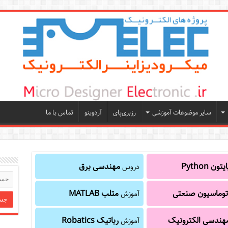
سایر موضوعات آموزشی
رزبری‌پای
آردوینو
تماس با ما
یتون Python
مهندسی برق
دروس
توماسیون صنعتی
متلب MATLAB
آموزش
هندسی الکترونیک
رباتیک Robatics
آموزش