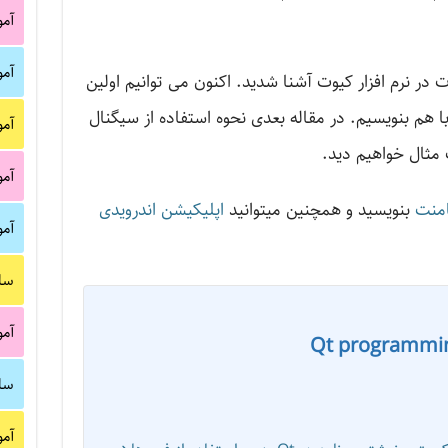
آم
آم
 در نرم افزار کیوت آشنا شدید. اکنون می توانیم اولین
 با هم بنویسیم. در مقاله بعدی نحوه استفاده از سیگنال
آم
 مثال خواهیم دید.
آم
منت
بنویسید و همچنین میتوانید
اپلیکیشن اندرویدی
آم
سا
آم
Qt programmi
سا
آم