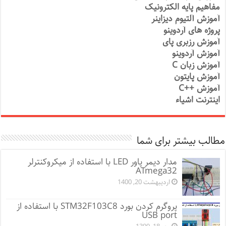
مفاهیم پایه الکترونیک
آموزش آلتیوم دیزاینر
پروژه های آردوینو
آموزش رزبری پای
آموزش آردوینو
آموزش زبان C
آموزش پایتون
آموزش ++C
اینترنت اشیاء
مطالب بیشتر برای شما
مدار دیمر پاور LED با استفاده از میکروکنترلر
ATmega32
اردیبهشت 20, 1400
پروگرم کردن بورد STM32F103C8 با استفاده از
USB port