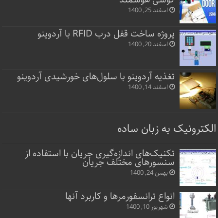
اسفند 25, 1400
پروژه ساخت قفل‌ درب RFID با آردوینو
اسفند 20, 1400
تغذیه آردوینو با سلول‌های خورشیدی آردوینو
اسفند 14, 1400
الکترونیک به زبان ساده
تکنیک‌های اندازه‌گیری جریان با استفاده از
سنسورهای مختلف جریان
بهمن 24, 1400
انواع ترانسفورمرها و کاربرد آنها
شهریور 10, 1400