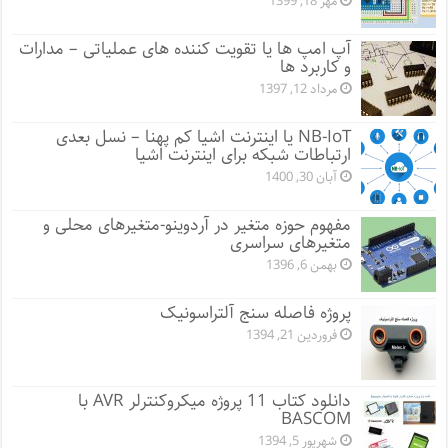
مهر 18, 1399
آپ امپ ها یا تقویت کننده های عملیاتی – مدارات
و کاربرد ها
مرداد 12, 1397
NB-IoT یا اینترنت اشیا کم پهنا – نسل بعدی
ارتباطات شبکه برای اینترنت اشیا
آبان 30, 1400
مفهوم حوزه متغیر در آردوینو-متغیرهای محلی و
متغیرهای سراسری
بهمن 6, 1396
پروژه فاصله سنج آلتراسونیک
فروردین 21, 1394
دانلود کتاب 11 پروژه میکروکنترلر AVR با
BASCOM
شهریور 5, 1394