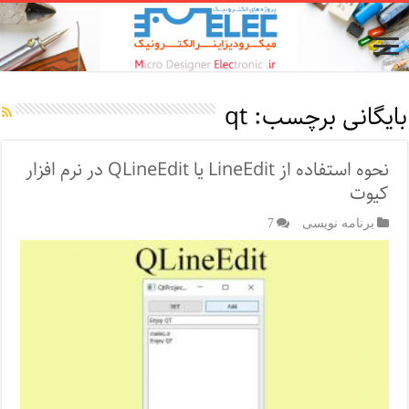
بایگانی برچسب:
qt
نحوه استفاده از LineEdit یا QLineEdit در نرم افزار
کیوت
برنامه نویسی
7