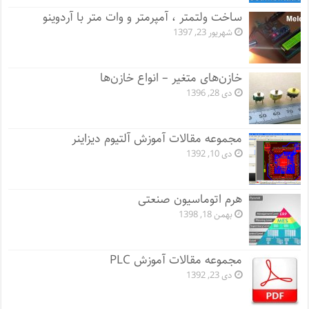
ساخت ولتمتر ، آمپرمتر و وات متر با آردوینو
شهریور 23, 1397
خازن‌های متغیر – انواع خازن‌ها
دی 28, 1396
مجموعه مقالات آموزش آلتیوم دیزاینر
دی 10, 1392
هرم اتوماسیون صنعتی
بهمن 18, 1398
مجموعه مقالات آموزش PLC
دی 23, 1392