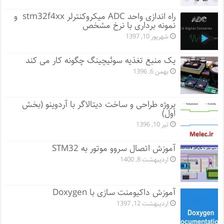
راه اندازی واحد ADC میکروکنترلر stm32f4xx و
نمونه برداری با نرخ مشخص
شهریور 10, 1397
یک منبع تغذیه سوئیچینگ چگونه کار می کند
بهمن 6, 1396
پروژه طراحی و ساخت دیتالاگر با آردوینو (بخش
اول)
تیر 10, 1396
آموزش اتصال سروو موتور به STM32
اردیبهشت 8, 1400
آموزش داکیومنت سازی با Doxygen
اردیبهشت 12, 1397