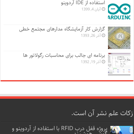
استفاده از IDE آردوینو
آبان 4, 1399
گزارش کار آزمایشگاه مدارهای مجتمع خطی
آذر 26, 1393
برنامه ای جالب برای محاسبات رگولاتور ها
آذر 19, 1392
زکات علم نشر آن است.
پروژه قفل‌ درب RFID با استفاده از آردوینو و
گوشی هوشمند