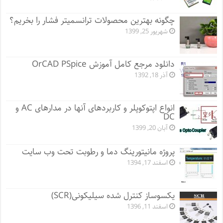
چگونه بهترین محصولات ترانسمیتر فشار را بخریم؟
شهریور 25, 1399
دانلود مرجع کامل آموزش OrCAD PSpice
آذر 18, 1392
انواع اپتوکوپلر و کاربردهای آنها در مدارهای AC و
DC
آبان 20, 1399
پروژه مانيتورينگ دما و رطوبت تحت وب سایت
اسفند 17, 1394
یکسوساز کنترل شده سیلیکونی(SCR)
اسفند 11, 1396