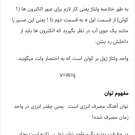
به طور خلاصه ولتاژ یعنی کار لازم برای عبور الکترون ها (1
کولن) از قسمت اول a به قسمت دوم b ! یعنی این مسیر را
مانند یک جوی آب در نظر بگیرید که الکترون ها باید از
داخلش رد بشن.
واحد ولتاژ ژول بر کولن است که به اختصار ولت میگویند.
V=W/q
مفهوم توان
توان آهنگ مصرف انرژی است. یعنی چقدر انرژی در واحد
زمان مصرف شده!
در حقیقت بهتره بگیم واحد توان ژول بر ثانیه است بجای