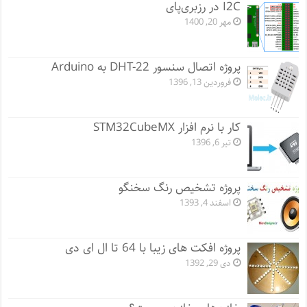
I2C در رزبری‌پای
مهر 20, 1400
پروژه اتصال سنسور DHT-22 به Arduino
فروردین 13, 1396
کار با نرم افزار STM32CubeMX
تیر 6, 1396
پروژه تشخیص رنگ سخنگو
اسفند 4, 1393
پروژه افکت های زیبا با 64 تا ال ای دی
دی 29, 1392