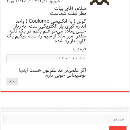
شهریور 27, 1399 در 11:12 ق.ظ
سلام، آقای بیات
نظر لطف شماست.
کولن ( به انگلیسی Coulomb ) واحد
اندازه گیری بار الکتریکی است. به زبان
خیلی ساده می‌خواهیم بگیم در یک ثانیه
چقدر آمپر مثلا از سیم رد شده میگیم یک
کلون بار رد شده.
فرمول:
1 C = 1 A × 1 s
اگر علمی‌تر مد نظرتون هست
اینجا
توضیحاتی خوبی داره.
پاسخ