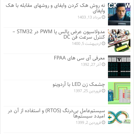
نه روش هک کردن وایفای و روشهای مقابله با هک
وایفای
مرداد 13, 1403
مدولاسیون عرض پالس یا PWM در STM32 –
کنترل سرعت فن DC
اردیبهشت 5, 1400
معرفی آی سی های FPAA
آذر 27, 1392
چشمک زن LED با آردوینو
فروردین 25, 1397
سیستم‌عامل بی‌درنگ (RTOS) و استفاده از آن در
امبدد سیستم‌ها
فروردین 2, 1399