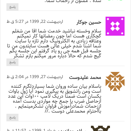
شده . ممنون از زحمات شما.
پاسخ
حسین جوکار
اردیبهشت 22, 1399 در 5:27 ق.ظ
سلام وخسته نباشید خدمت شما اقا من شغلم
گچکاری هست اما چون رمضانها کار نمیکنم
وعتاقه زیادی به الکترونیک دارم تازه با سایت
شما اشنا شدم خیلی عالی هست سایتدون من تا
جلسه قبل همه چی رو یاد گرفتم این جلسه یکم
گیج شدم که حالا دباره مرور میکنم بازم تشکر
پاسخ
محمد علیدوست
اردیبهشت 27, 1399 در 2:04 ق.ظ
باسلام بیان ساده وروان شما بسیاردلگرم کننده
است ومن راتشویق به پیگیری نمود آیا ژول باوات
یکسان است ضمنا دریک لامپ ۱۰۰وات این عدد
ازحاصل ضرب یا جمع چه مواردی بدست آمده
اززحمات شمادرآموزش فراوان تشکرمینمایم .
بااحترام محمدعلی دوست .//
پاسخ
خرداد 1, 1399 در 11:57 ق.ظ