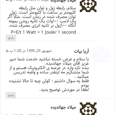
میلاد جهاندیده
سلام، رابطه ژول و توان مثل رابطه
کلیومتر بر ساعت با کلیومتر است. ژول
توان مصرف شده در زمان است. مثلا اگر
یک لامپ ۱۰۰وات یک ثانیه روشن بمونه
آنگاه ۱۰۰ژول بر ثانیه انرژی مصرف شده.
P=E/t 1 Watt = 1 Joule/ 1 second
پاسخ
آریا بیات
شهریور 25, 1399 در 1:20 ب.ظ
با سلام و عرض خسته نباشید خدمت شما دبیر
عزیز اقای میلاد جهاندیده.
بنده تازه وارد در عرصه ی الکترونیک هستم و از
شما متشکرم مه اینقدر ساده و واضه تدریس
میکنید .
فقط یه سوال داشتم : کولن چیه تا حالا نشنیده
بودم
لطفا در موردش توضیح بدید.
پاسخ
میلاد جهاندیده