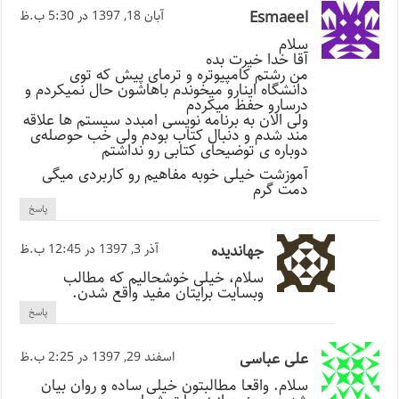
Esmaeel
آبان 18, 1397 در 5:30 ب.ظ
سلام
آقا خدا خیرت بده
من رشتم کامپیوتره و ترمای پیش که توی
دانشگاه اینارو میخوندم باهاشون حال نمیکردم و
درسارو حفظ میکردم
ولی الان به برنامه نویسی امبدد سیستم ها علاقه
مند شدم و دنبال کتاب بودم ولی خب حوصله‌ی
دوباره ی توضیحای کتابی رو نداشتم
آموزشت خیلی خوبه مفاهیم رو کاربردی میگی
دمت گرم
پاسخ
جهاندیده
آذر 3, 1397 در 12:45 ب.ظ
سلام، خیلی خوشحالیم که مطالب
وبسایت برایتان مفید واقع شدن.
پاسخ
علی عباسی
اسفند 29, 1397 در 2:25 ب.ظ
سلام. واقعا مطالبتون خیلی ساده و روان بیان