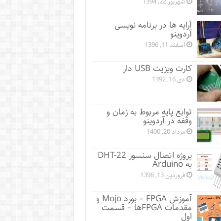
شهریور 22, 1394
آرایه ها در برنامه نویسی
آردوینو
اسفند 11, 1396
کارت ویزیت USB دار
دی 16, 1392
توابع پایه مربوط به زمان و
وقفه در آردوینو
مرداد 20, 1400
پروژه اتصال سنسور DHT-22
به Arduino
فروردین 13, 1396
آموزش FPGA – بورد Mojo و
مقدمات FPGA‌ها – قسمت
اول