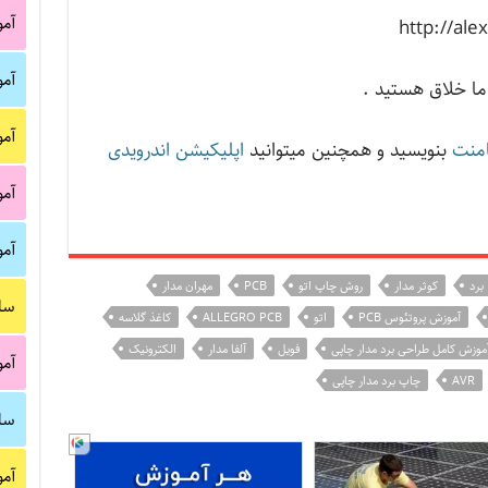
آم
http://ale
آم
ما خلاق هستید .
آم
منت
بنویسید و همچنین میتوانید
اپلیکیشن اندرویدی
آم
آم
برد
کوثر مدار
روش چاپ اتو
PCB
مهران مدار
سا
آموزش پروتئوس PCB
اتو
ALLEGRO PCB
کاغذ گلاسه
موزش کامل طراحی برد مدار چاپی
فویل
آلفا مدار
الکترونیک
آم
AVR
چاپ برد مدار چاپی
سا
آم