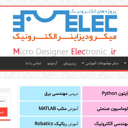
سایر موضوعات آموزشی
رزبری‌پای
آردوینو
تماس با ما
یتون Python
مهندسی برق
دروس
توماسیون صنعتی
متلب MATLAB
آموزش
هندسی الکترونیک
رباتیک Robatics
آموزش