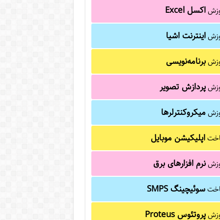
اکسل Excel
وزش
اینترنت اشیا
وزش
برنامه‌نویسی
وزش
پردازش تصویر
وزش
میکروکنترلرها
وزش
اپلیکیشن موبایل
خت
نرم افزارهای برق
وزش
سوئیچینگ SMPS
خت
پروتئوس Proteus
وزش