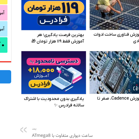
آم
آم
آ
●
بعد
ساعت دیواری متفاوت با ATmega8