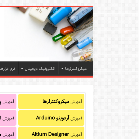
میکروکنترلرها
الکترونیک دیجیتال
نرم افزارها
میکروکنترلرها
پا
آموزش
آموزش
آردوینو Arduino
ا
آموزش
آموزش
Altium Designer
م
آموزش
آموزش