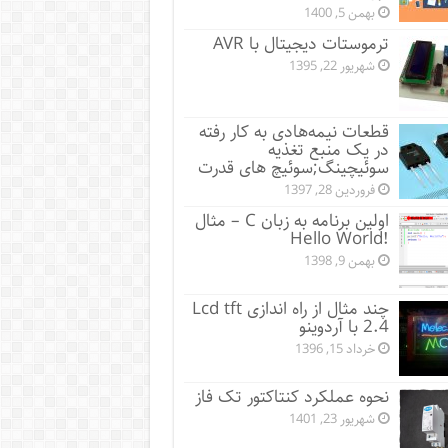
بهمن 5, 1400
ترموستات دیجیتال با AVR
شهریور 22, 1395
قطعات نیمه‌هادی به کار رفته
در یک منبع تغذیه
سوئیچینگ;سوئیچ های قدرت
فروردین 28, 1397
اولین برنامه به زبان C – مثال
!Hello World
بهمن 9, 1398
چند مثال از راه اندازی Lcd tft
2.4 با آردوینو
خرداد 15, 1396
نحوه عملکرد کنتاکتور تک فاز
شهریور 23, 1401