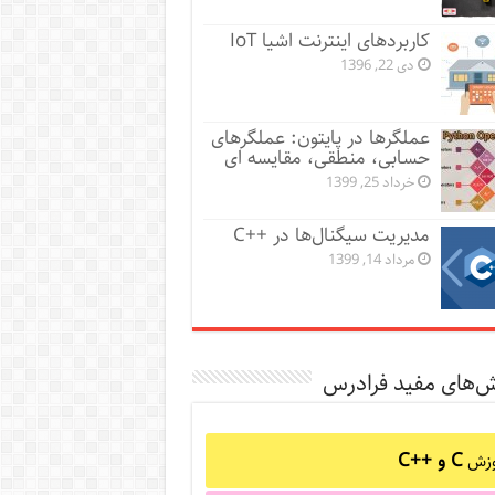
کاربردهای اینترنت اشیا IoT
دی 22, 1396
عملگرها در پایتون: عملگرهای
حسابی، منطقی، مقایسه ای
خرداد 25, 1399
مدیریت سیگنال‌ها در ++C
مرداد 14, 1399
ش‌های مفید فرادرس
C و C++‎
وزش