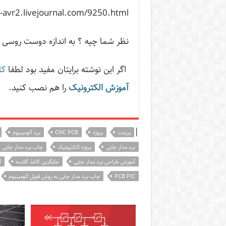
x-avr2.livejournal.com/9250.html
نظر شما چیه ؟ به اندازه دوست روسی 
اگر این نوشته‌ برایتان مفید بود لطفا
کا
آموزش الکترونیک
را هم نصب کنید.
|
پرینت
پروژه
CNC PCB
برد آلومینیوم
برد مدار چاپی
پروژه الکترونیک
چاب برد مدار چاپی
آموزش طراحی برد مدار چاپی
جایگزین کاغذ گلاسه
آ
PCB PIC
چاپ برد مدار چاپی به روش فویل آلومینیوم