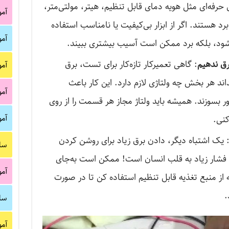
ی حرفه‌ای مثل هویه دمای قابل تنظیم، هیتر، مولتی‌متر،
آم
ستند. اگر از ابزار بی‌کیفیت یا نامناسب استفاده
آم
‌شود، بلکه برد ممکن است آسیب بیشتری ببیند.
رق ندهیم
: گاهی تعمیرکار تازه‌کار برای تست، برق
آم
اند هر بخش چه ولتاژی لازم دارد. این کار باعث
آم
ر بسوزند. همیشه باید ولتاژ مجاز هر قسمت را از روی
آم
کنی.
 یک اشتباه دیگر، دادن برق زیاد برای روشن کردن
سا
ن فشار زیاد به قلب انسان است! ممکن است به‌جای
آم
ز منبع تغذیه قابل تنظیم استفاده کن تا در صورت
.
سا
آم