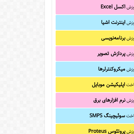
اکسل Excel
وزش
اینترنت اشیا
وزش
برنامه‌نویسی
وزش
پردازش تصویر
وزش
میکروکنترلرها
وزش
اپلیکیشن موبایل
خت
نرم افزارهای برق
وزش
سوئیچینگ SMPS
خت
پروتئوس Proteus
وزش