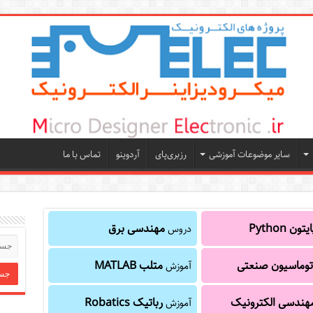
سایر موضوعات آموزشی
رزبری‌پای
آردوینو
تماس با ما
یتون Python
مهندسی برق
دروس
توماسیون صنعتی
متلب MATLAB
آموزش
هندسی الکترونیک
رباتیک Robatics
آموزش