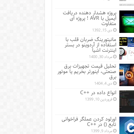
پروژه هشدار دهنده دریافت
ایمیل با AVR ! پروژه ای
متفاوت
دی 15, 1392
مانیتورینگ ضربان قلب با
استفاده از آردوینو در بستر
اینترنت اشیا
مرداد 30, 1400
تحلیل قیمت تجهیزات برق
صنعتی، اینورتر بخریم یا موتور
برق
دی 4, 1404
انواع داده در ++C
فروردین 10, 1399
اورلود کردن عملگر فراخوانی
تابع () در ++C
مرداد 9, 1399