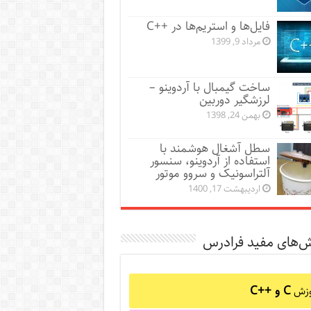
فایل‌ها و استریم‌ها در ++C
مرداد 9, 1399
ساخت گیمبال با آردوینو –
لرزشگیر دوربین
بهمن 24, 1398
سطل آشغال هوشمند با
استفاده از آردوینو، سنسور
آلتراسونیک و سروو موتور
اردیبهشت 17, 1400
ش‌های مفید فرادرس
C و C++‎
وزش