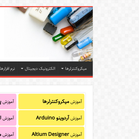
میکروکنترلرها
الکترونیک دیجیتال
نرم افزارها
میکروکنترلرها
پا
آموزش
آموزش
آردوینو Arduino
ا
آموزش
آموزش
Altium Designer
م
آموزش
آموزش