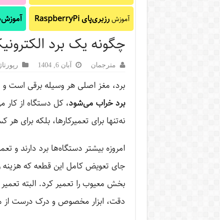
رزبری‌پای RaspberryPi
آموزش‌ه
آموزش
چگونه یک برد الکترونیک
مترجمان
آبان 6, 1404
رپورتاژ‌
برد، مغز اصلی هر وسیله برقی است و ت
برد خراب می‌شود
، کل دستگاه از کار م
نه‌تنها برای تعمیرکارها، بلکه برای هر
امروزه بیشتر دستگاه‌ها برد دارند و تع
جای تعویض کامل این قطعه که هزینه زی
بخش معیوب را تعمیر کرد. البته تعمیر 
دقت، ابزار مخصوص و درک درست از مد