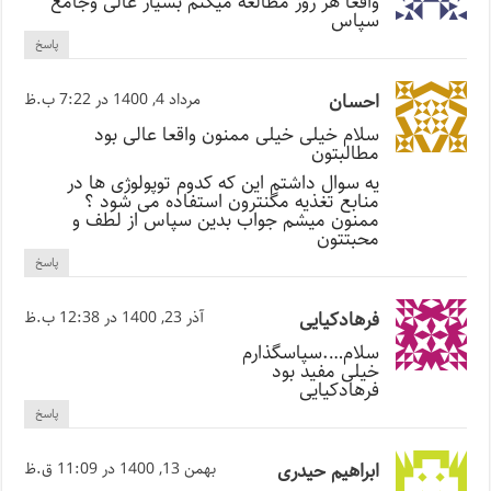
واقعا هر روز مطالعه میکنم بسیار عالی وجامع
سپاس
پاسخ
احسان
مرداد 4, 1400 در 7:22 ب.ظ
سلام خیلی خیلی ممنون واقعا عالی بود
مطالبتون
یه سوال داشتم این که کدوم توپولوژی ها در
منابع تغذیه مگنترون استفاده می شود ؟
ممنون میشم جواب بدین سپاس از لطف و
محبتتون
پاسخ
فرهادکیایی
آذر 23, 1400 در 12:38 ب.ظ
سلام….سپاسگذارم
خیلی مفید بود
فرهادکیایی
پاسخ
ابراهیم حیدری
بهمن 13, 1400 در 11:09 ق.ظ