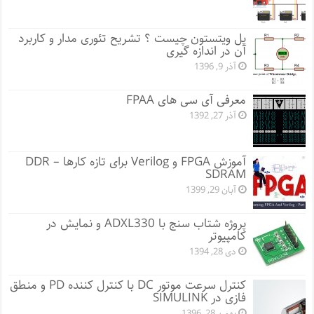
پل ویتستون چیست ؟ تشریح تئوری مدار و کاربرد
آن در اندازه گیری
آذر 9, 1396
معرفی آی سی های FPAA
آذر 27, 1392
آموزش FPGA و Verilog برای تازه کارها – DDR
SDRAM
آبان 29, 1399
پروژه شتاب سنج با ADXL330 و نمایش در
کامپیوتر
دی 28, 1394
کنترل سرعت موتور DC با کنترل کننده PD و منطق
فازی در SIMULINK
بهمن 28, 1396