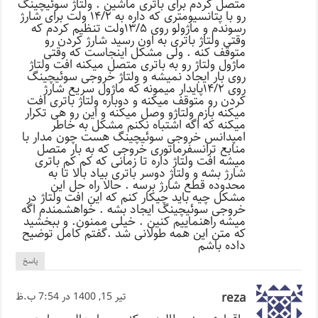
متصل کردم برای باتری ماشین . ولتاژ سوئیچینگ
رو با پتانسیومتری که داره به ۱۴/۲ ولت برای شارژ
رسوندم و ماژولو روی ۱۳/۵ولت تنظیم کردم که
وقتی ولتاژ باتری به اون رسید شارژ کردن رو
متوقف کنه . ولی مشکل اینجاست که وقتی
ماژول ولتاژ رو به باتری متصل میکنه افت ولتاژ
روی بار ایجاد نمیشه و ولتاژ خروجی سوئیچینگ
روی ۱۴/۲پایدار میمونه که ماژول سریع شارژ
کردن رو متوقف میکنه و دوباره ولتاژ باتری افت
میکنه بازم ولتاژو وصل میکنه و این رو هی تکرار
میکنه که اگه اشتباه نکنم مشکل به خاطر
امپدانس خروجی سوئیچینگ هست چون مدار با
منابع ترانسفرماتوری خروجی که به بار متصل
میشه افت ولتاژ داره تا زمانی که کم کم باتری
شارژ بشه و ولتاژ دوسر باتری بیاد بالا تا به
محدوده قطع شارژ برسه . حالا راه حل این
مشکل چیه باید چیکار کنم که این افت ولتاژ در
خروجی سوئیچینگ ایجاد بشه . خواهشمندم اگه
میشه راهنماییم کنین . خیلی ممنون. و ببخشید
که متن این همه طولانی شد .گفتم کامل توضیح
داده باشم
پاسخ
reza
تیر 15, 1400 در 7:54 ب.ظ