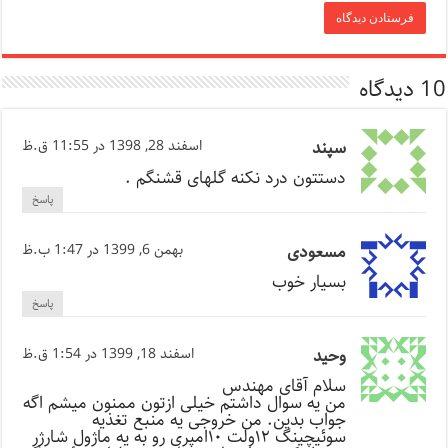
10 دیدگاه
سپند
اسفند 28, 1398 در 11:55 ق.ظ
دستتون درد نکنه گلهای قشنگم .
پاسخ
مسعودی
بهمن 6, 1399 در 1:47 ب.ظ
بسیار خوب
پاسخ
وحید
اسفند 18, 1399 در 1:54 ق.ظ
سلام آقای مهندس
من یه سوال داشتم خیلی ازتون ممنون میشم اگه
جواب بدین. من خروجی یه منبع تغذیه
سوئیچینگ ۱۲ولت ۱۰امپری رو به یه ماژول شارژر