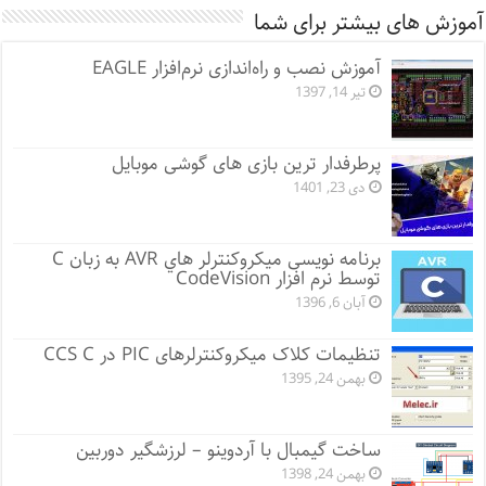
آموزش های بیشتر برای شما
آموزش نصب و راه‌اندازی نرم‌افزار EAGLE
تیر 14, 1397
پرطرفدار ترین بازی های گوشی موبایل
دی 23, 1401
برنامه نویسی میکروکنترلر هاي AVR به زبان C
توسط نرم افزار CodeVision
آبان 6, 1396
تنظیمات کلاک میکروکنترلرهای PIC در CCS C
بهمن 24, 1395
ساخت گیمبال با آردوینو – لرزشگیر دوربین
بهمن 24, 1398