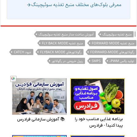
معرفی بلوک‌های مختلف منبع تغذیه سوئیچینگ
|
منبع تغذیه سوئیچینگ
آموزش ساخت مدار منبع تغذیه سوئیچینگ
منبع تغذیه FORWARD MODE
منبع تغذیه FLY BACK MODE
رگولاتورهای FORWARD-MODE
رگولاتورهای FLYBACK MODE
دیود CATCH
تولید پالس PWM،
SMPS
ریپل خروجی در رگولاتور