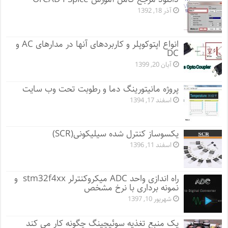
آذر 18, 1392
انواع اپتوکوپلر و کاربردهای آنها در مدارهای AC و
DC
آبان 20, 1399
پروژه مانيتورينگ دما و رطوبت تحت وب سایت
اسفند 17, 1394
یکسوساز کنترل شده سیلیکونی(SCR)
اسفند 11, 1396
راه اندازی واحد ADC میکروکنترلر stm32f4xx و
نمونه برداری با نرخ مشخص
شهریور 10, 1397
یک منبع تغذیه سوئیچینگ چگونه کار می کند