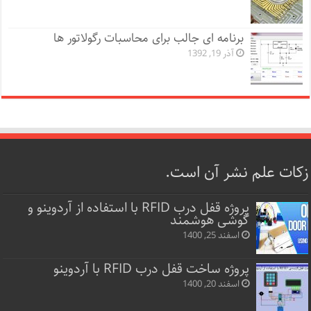
برنامه ای جالب برای محاسبات رگولاتور ها
آذر 19, 1392
زکات علم نشر آن است.
پروژه قفل‌ درب RFID با استفاده از آردوینو و
گوشی هوشمند
اسفند 25, 1400
پروژه ساخت قفل‌ درب RFID با آردوینو
اسفند 20, 1400