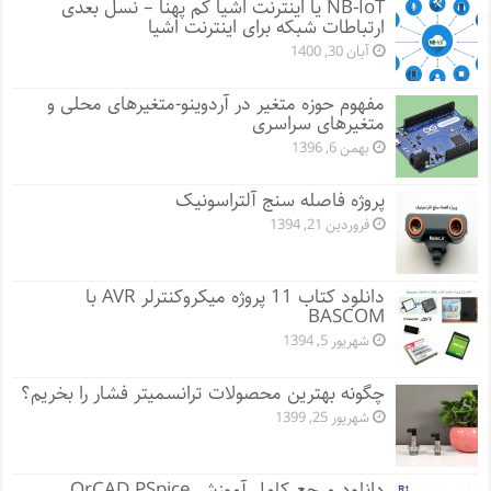
NB-IoT یا اینترنت اشیا کم پهنا – نسل بعدی
ارتباطات شبکه برای اینترنت اشیا
آبان 30, 1400
مفهوم حوزه متغیر در آردوینو-متغیرهای محلی و
متغیرهای سراسری
بهمن 6, 1396
پروژه فاصله سنج آلتراسونیک
فروردین 21, 1394
دانلود کتاب 11 پروژه میکروکنترلر AVR با
BASCOM
شهریور 5, 1394
چگونه بهترین محصولات ترانسمیتر فشار را بخریم؟
شهریور 25, 1399
دانلود مرجع کامل آموزش OrCAD PSpice