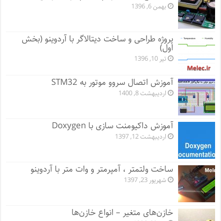
بهمن 6, 1396
پروژه طراحی و ساخت دیتالاگر با آردوینو (بخش
اول)
تیر 10, 1396
آموزش اتصال سروو موتور به STM32
اردیبهشت 8, 1400
آموزش داکیومنت سازی با Doxygen
اردیبهشت 12, 1397
ساخت ولتمتر ، آمپرمتر و وات متر با آردوینو
شهریور 23, 1397
خازن‌های متغیر – انواع خازن‌ها