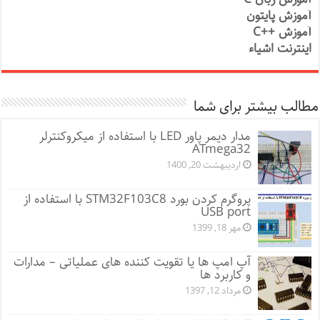
آموزش پایتون
آموزش ++C
اینترنت اشیاء
مطالب بیشتر برای شما
مدار دیمر پاور LED با استفاده از میکروکنترلر
ATmega32
اردیبهشت 20, 1400
پروگرم کردن بورد STM32F103C8 با استفاده از
USB port
مهر 18, 1399
آپ امپ ها یا تقویت کننده های عملیاتی – مدارات
و کاربرد ها
مرداد 12, 1397