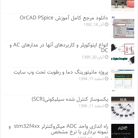
دانلود مرجع کامل آموزش OrCAD PSpice
آذر 18, 1392
انواع اپتوکوپلر و کاربردهای آنها در مدارهای AC و
DC
آبان 20, 1399
پروژه مانيتورينگ دما و رطوبت تحت وب سایت
اسفند 17, 1394
یکسوساز کنترل شده سیلیکونی(SCR)
اسفند 11, 1396
راه اندازی واحد ADC میکروکنترلر stm32f4xx و
نمونه برداری با نرخ مشخص