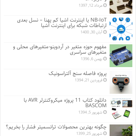
مرداد 12, 1397
NB-IoT یا اینترنت اشیا کم پهنا – نسل بعدی
ارتباطات شبکه برای اینترنت اشیا
آبان 30, 1400
مفهوم حوزه متغیر در آردوینو-متغیرهای محلی و
متغیرهای سراسری
بهمن 6, 1396
پروژه فاصله سنج آلتراسونیک
فروردین 21, 1394
دانلود کتاب 11 پروژه میکروکنترلر AVR با
BASCOM
شهریور 5, 1394
چگونه بهترین محصولات ترانسمیتر فشار را بخریم؟
شهریور 25, 1399