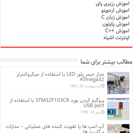
آموزش رزبری پای
آموزش آردوینو
آموزش زبان C
آموزش پایتون
آموزش ++C
اینترنت اشیاء
مطالب بیشتر برای شما
مدار دیمر پاور LED با استفاده از میکروکنترلر
ATmega32
اردیبهشت 20, 1400
پروگرم کردن بورد STM32F103C8 با استفاده از
USB port
مهر 18, 1399
آپ امپ ها یا تقویت کننده های عملیاتی – مدارات
و کاربرد ها