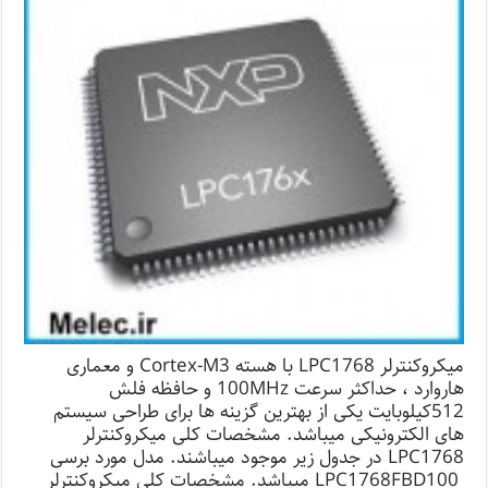
میکروکنترلر LPC1768 با هسته Cortex-M3 و معماری
هاروارد ، حداکثر سرعت 100MHz و حافظه فلش
512کیلوبایت یکی از بهترین گزینه ها برای طراحی سیستم
های الکترونیکی میباشد. مشخصات کلی میکروکنترلر
LPC1768 در جدول زیر موجود میباشند. مدل مورد برسی
LPC1768FBD100 میباشد. مشخصات کلی میکروکنترلر