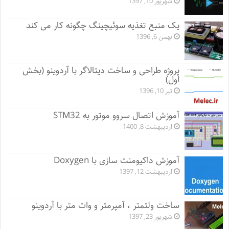
شهریور 10, 1397
یک منبع تغذیه سوئیچینگ چگونه کار می کند
بهمن 6, 1396
پروژه طراحی و ساخت دیتالاگر با آردوینو (بخش
اول)
تیر 10, 1396
آموزش اتصال سروو موتور به STM32
اردیبهشت 8, 1400
آموزش داکیومنت سازی با Doxygen
اردیبهشت 12, 1397
ساخت ولتمتر ، آمپرمتر و وات متر با آردوینو
شهریور 23, 1397