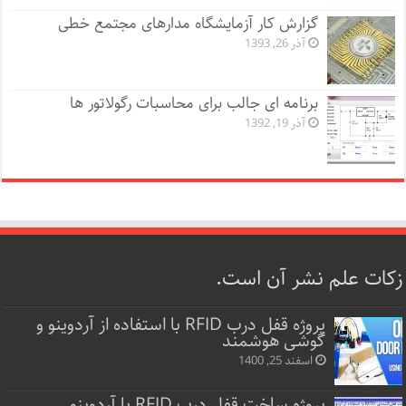
گزارش کار آزمایشگاه مدارهای مجتمع خطی
آذر 26, 1393
برنامه ای جالب برای محاسبات رگولاتور ها
آذر 19, 1392
زکات علم نشر آن است.
پروژه قفل‌ درب RFID با استفاده از آردوینو و
گوشی هوشمند
اسفند 25, 1400
پروژه ساخت قفل‌ درب RFID با آردوینو