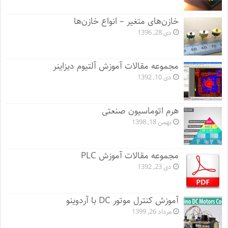
خازن‌های متغیر – انواع خازن‌ها
دی 28, 1396
مجموعه مقالات آموزش آلتیوم دیزاینر
دی 10, 1392
هرم اتوماسیون صنعتی
بهمن 18, 1398
مجموعه مقالات آموزش PLC
دی 23, 1392
آموزش کنترل موتور DC با آردوینو
مرداد 26, 1399