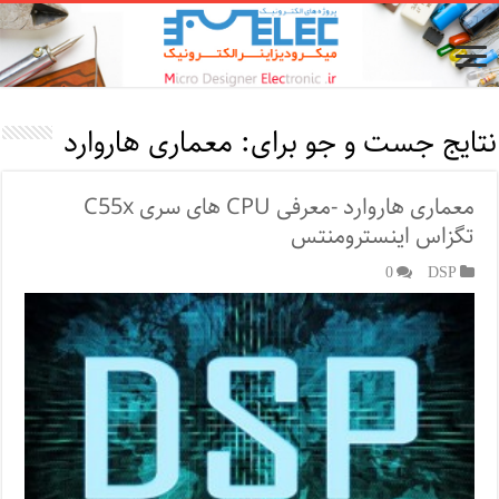
نتایج جست و جو برای:
معماری هاروارد
معماری هاروارد -معرفی CPU های سری C55x
تگزاس اینسترومنتس
0
DSP