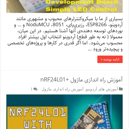
بسیاری از ما با میکروکنترلرهای محبوب و مشهوری مانند
آردوینو، ESP8266، رزبری‌پای، NoduMCU ،8051 و … و
بوردهای توسعه دهنده‌ی آنها آشنا هستیم. در این میان،
معمولا ( نه به طور قطع) آردوینو انتخاب اول بیشتر افراد
محسوب می‌شود. اما اگر قدری در کارها و پروژه‌ه‍ای تخصصی
و پیچیده‌تر ورود …
ادامه نوشته »
آموزش راه اندازی ماژول +nRF24L01
آموزش های آردوینو
,
آموزش راه اندازی ماژول
1