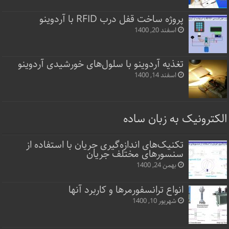
پروژه ساخت قفل‌ درب RFID با آردوینو
اسفند 20, 1400
تغذیه آردوینو با سلول‌های خورشیدی آردوینو
اسفند 14, 1400
الکترونیک به زبان ساده
تکنیک‌های اندازه‌گیری جریان با استفاده از
سنسورهای مختلف جریان
بهمن 24, 1400
انواع ترانسفورمرها و کاربرد آنها
شهریور 10, 1400