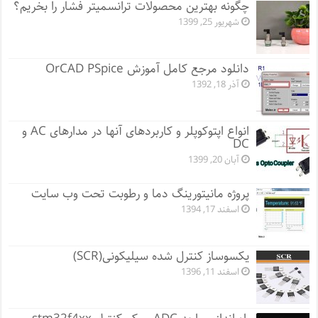
چگونه بهترین محصولات ترانسمیتر فشار را بخریم؟
شهریور 25, 1399
دانلود مرجع کامل آموزش OrCAD PSpice
آذر 18, 1392
انواع اپتوکوپلر و کاربردهای آنها در مدارهای AC و
DC
آبان 20, 1399
پروژه مانيتورينگ دما و رطوبت تحت وب سایت
اسفند 17, 1394
یکسوساز کنترل شده سیلیکونی(SCR)
اسفند 11, 1396