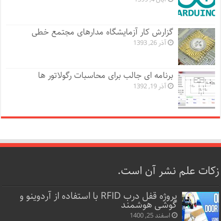
گزارش کار آزمایشگاه مدارهای مجتمع خطی
آذر 26, 1393
برنامه ای جالب برای محاسبات رگولاتور ها
آذر 19, 1392
زکات علم نشر آن است.
پروژه قفل‌ درب RFID با استفاده از آردوینو و
گوشی هوشمند
اسفند 25, 1400