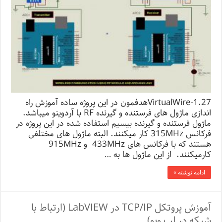
VirtualWire-1.27هدفمون در این پروژه ساده آموزش راه
اندازی ماژول های فرستنده و گیرنده RF با آردوینو میباشد.
ماژول فرستنده و گیرنده بیسیم استفاده شده در این پروژه در
فرکانس 315MHz کار میکنند. البته ماژول های مختلفی
هستند که با فرکانس های 433MHz و 915MHz
کارمیکنند. از این ماژول ها به …
ادامه نوشته »
آموزش پروتکل TCP/IP در LabVIEW (ارتباط با
شبکه در لب ویو)