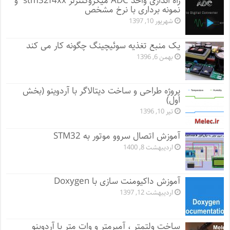
راه اندازی واحد ADC میکروکنترلر stm32f4xx و
نمونه برداری با نرخ مشخص
شهریور 10, 1397
یک منبع تغذیه سوئیچینگ چگونه کار می کند
بهمن 6, 1396
پروژه طراحی و ساخت دیتالاگر با آردوینو (بخش
اول)
تیر 10, 1396
آموزش اتصال سروو موتور به STM32
اردیبهشت 8, 1400
آموزش داکیومنت سازی با Doxygen
اردیبهشت 12, 1397
ساخت ولتمتر ، آمپرمتر و وات متر با آردوینو