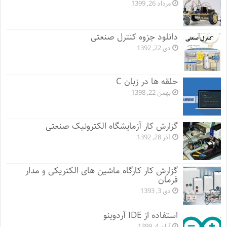
مرداد 26, 1399
دانلود جزوه کنترل صنعتی
دی 22, 1392
حلقه ها در زبان C
بهمن 22, 1398
گزارش کار آزمایشگاه الکترونیک صنعتی
آذر 28, 1392
گزارش کار کارگاه ماشین های الکتریکی و مدار
فرمان
دی 3, 1393
استفاده از IDE آردوینو
آبان 4, 1399