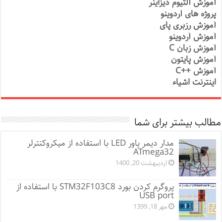
آموزش آلتیوم دیزاینر
پروژه های آردوینو
آموزش رزبری پای
آموزش آردوینو
آموزش زبان C
آموزش پایتون
آموزش ++C
اینترنت اشیاء
مطالب بیشتر برای شما
مدار دیمر پاور LED با استفاده از میکروکنترلر
ATmega32
اردیبهشت 20, 1400
پروگرم کردن بورد STM32F103C8 با استفاده از
USB port
مهر 18, 1399