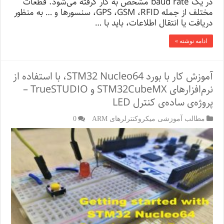
در یک baud rate مشخص به کار گرفته می‌شود. قطعات
مختلف از جمله GPS ،GSM ،RFID، سنسورها و … به منظور
دریافت یا انتقال اطلاعات، باید با …
ادامه نوشته »
آموزش کار با بورد STM32 Nucleo64، با استفاده از
نرم‌افزارهای STM32CubeMX و TrueSTUDIO –
پروژه‌ی ساده‌ی کنترل LED
مطالب آموزشی میکروکنترلرهای ARM
0