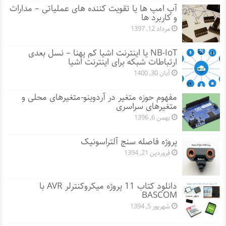
آپ امپ ها یا تقویت کننده های عملیاتی – مدارات
و کاربرد ها
مرداد 12, 1397
NB-IoT یا اینترنت اشیا کم پهنا – نسل بعدی
ارتباطات شبکه برای اینترنت اشیا
آبان 30, 1400
مفهوم حوزه متغیر در آردوینو-متغیرهای محلی و
متغیرهای سراسری
بهمن 6, 1396
پروژه فاصله سنج آلتراسونیک
فروردین 21, 1394
دانلود کتاب 11 پروژه میکروکنترلر AVR با
BASCOM
شهریور 5, 1394