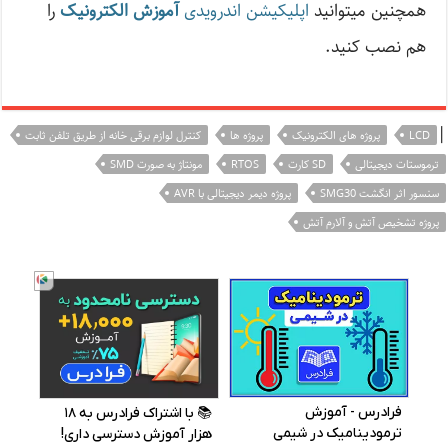
همچنین میتوانید
اپلیکیشن اندرویدی
آموزش الکترونیک
را
هم نصب کنید.
|
LCD
پروژه های الکترونیک
پروژه ها
کنترل لوازم برقی خانه از طریق تلفن ثابت
ترموستات دیجیتالی
SD کارت
RTOS
مونتاژ به صورت SMD
سنسور اثر انگشت SMG30
پروژه دیمر دیجیتالی با AVR
پروژه تشخیص آتش و آلارم آتش