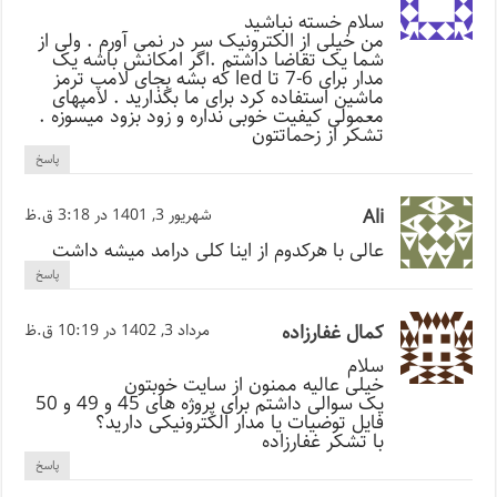
سلام خسته نباشید
من خیلی از الکترونیک سر در نمی آورم . ولی از
شما یک تقاضا داشتم .اگر امکانش باشه یک
مدار برای 6-7 تا led که بشه بجای لامپ ترمز
ماشین استفاده کرد برای ما بگذارید . لامپهای
معمولی کیفیت خوبی نداره و زود بزود میسوزه .
تشکر از زحماتتون
پاسخ
Ali
شهریور 3, 1401 در 3:18 ق.ظ
عالی با هرکدوم از اینا کلی درامد میشه داشت
پاسخ
کمال غفارزاده
مرداد 3, 1402 در 10:19 ق.ظ
سلام
خیلی عالیه ممنون از سایت خوبتون
یک سوالی داشتم برای پروژه های 45 و 49 و 50
فایل توضیات یا مدار الکترونیکی دارید؟
با تشکر غفارزاده
پاسخ