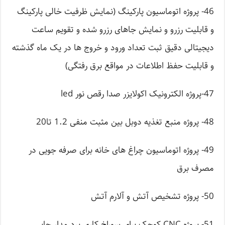
46- پروژه اتوماسیون پارکینگ (نمایش ظرفیت خالی پارکینگ
و قابلیت رزرو و نمایش جاهای رزرو شده و تقویم ساعت
دیجیتالی دقیق ثبت تعداد ورود و خروج ها در یک ماه گذشته
و قابلیت حفظ اطلاعات در مواقع برق رفتگی)
47-پروژه الکترونیک اکولایزر صدا رقص نور led
48- پروژه منبع تغذیه دوبل بین مثبت منفی 1.2 تا20
49- پروژه اتوماسیون چراغ های خانه برای صرفه جویی در
مصرف برق
50- پروژه تشخیص آتش و آلارم آتش
51- پروژه CNC کوچک برای سوراخ کاری برد مدار چاپی