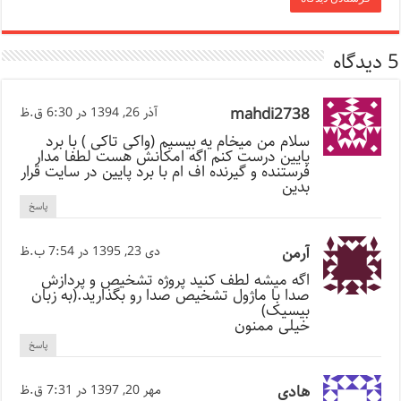
5 دیدگاه
mahdi2738
آذر 26, 1394 در 6:30 ق.ظ
سلام من میخام یه بیسیم (واکی تاکی ) با برد
پایین درست کنم اگه امکانش هست لطفا مدار
فرستنده و گیرنده اف ام با برد پایین در سایت قرار
بدین
پاسخ
آرمن
دی 23, 1395 در 7:54 ب.ظ
اگه میشه لطف کنید پروژه تشخیص و پردازش
صدا با ماژول تشخیص صدا رو بگذارید.(به زبان
بیسیک)
خیلی ممنون
پاسخ
هادی
مهر 20, 1397 در 7:31 ق.ظ