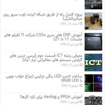
پروژه کنترل رله از طریق شبکه اترنت (وب سرور روی
میکروکنترلر)
اسفند 19, 1395
آموزش DSP های سری C55x شرکت TI (فیلم های
جلسات 11 تا 21)
فروردین 8, 1398
معرفی رشته ICT قسمت دوم [برسی درس های
گرایش سیستم های مخابراتی ترم 1و2]
بهمن 13, 1393
ساخت لامپ LED رنگی تزئینی (چراغ خواب چوبی
با RGB LED)
شهریور 4, 1396
آموزش FPGA و Verilog برای تازه کارها!
فروردین 1, 1399