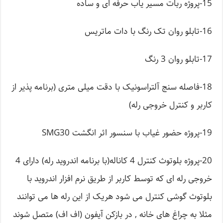
15-پروژه ربات مسیر یاب حرفه ای و ساده
16-تابلو روان تک رنگ با دات ماتریس
17-تابلو روان 3 رنگ
18-فاصله سنج آلتراسونیک با دقت میلی متری (برنامه پذیر از
کاربر و کنترل خروجی رله)
19-پروژه حضور غیاب با سنسور اثر انگشت SMG30
20-پروژه بلوتوث کنترل 4 کاناله(با برنامه اندروید رله) دارای 4
خروجی رله ای که توسط کاربر از طریق نرم افزار اندروید با
بلوتوث گوشی کنترل می شود هریک از این رله ها می توانند
مثلا به چراغ های خانه , در بازکن آیفون (اف اف) متصل شوند