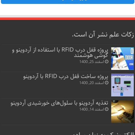
زکات علم نشر آن است.
پروژه قفل‌ درب RFID با استفاده از آردوینو و
گوشی هوشمند
اسفند 25, 1400
پروژه ساخت قفل‌ درب RFID با آردوینو
اسفند 20, 1400
تغذیه آردوینو با سلول‌های خورشیدی آردوینو
اسفند 14, 1400