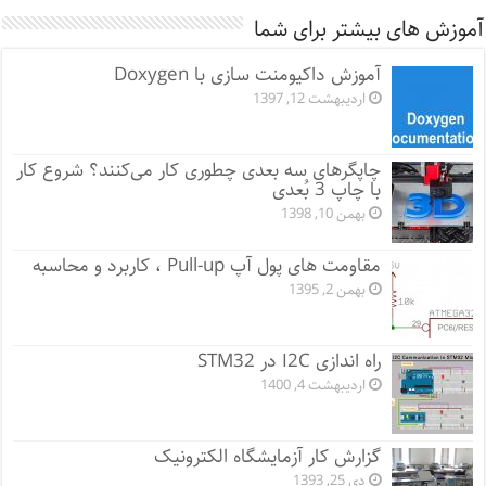
آموزش های بیشتر برای شما
آموزش داکیومنت سازی با Doxygen
اردیبهشت 12, 1397
چاپگرهای سه بعدی چطوری کار می‌کنند؟ شروع کار
با چاپ 3 بُعدی
بهمن 10, 1398
مقاومت های پول آپ Pull-up ، کاربرد و محاسبه
بهمن 2, 1395
راه اندازی I2C در STM32
اردیبهشت 4, 1400
گزارش کار آزمایشگاه الکترونیک
دی 25, 1393