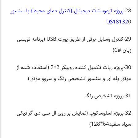
28-
پروژه ترموستات دیجیتال {کنترل دمای محیط} با سنسور
DS18132
0
29-کنترل وسایل برقی از طریق پورت USB (برنامه نویسی
زبان #C)
30-پروژه ربات تکمیل کننده روبیکر 2*2 (استفاده شده از
موتور پله ای و سنسور تشخیص رنگ و سروو موتور)
31-پروژه تشخیص رنگ
32-پروژه اسلوسکوپ (نمایش بر روی ال سی دی گرافیکی
سیاه سفید64*128)