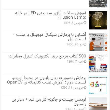
آموزش ساخت آباژور سه بعدی LED در خانه
(illusion Lamp)
شهریور 8, 1396
آشنایی با پردازش سیگنال دیجیتال با متلب –
قسمت اول
دی 20, 1400
500 کتاب مرجع برق الکترونیک کنترل مخابرات
آبان 7, 1394
پردازش تصویر به زبان پایتون در محیط اوبونتو
قسمت دوم ; آموزش نصب کتابخانه ی OpenCV
فروردین 11, 1396
لودسل چیست و چگونه کار می کند + مدار پل‌
وتستون
بهمن 1, 1398