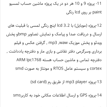
11- پروژه 9 و 10 هر دو در یک پروژه ماشین حساب لمسیو
paint بر روی lcd رنگی
12-پروژه (موبایل) با lcd 3.2 اینچ رنگی لمسی با قبلیت های
ارسال و دریافت صدا و پیامک و نمایش تصاویر bmpو پخش
ویدئو و پخش موزیک mp3 ,waw , گرفتن عکس و فیلم
برداری وسرگرمی دفتر نقاشی و بازی مار و دفترچه یادداشت ,
دفترچه تماس و ماشین حساب هسته ARM lpc1768
cortex و سیستم عامل RTOS و مونتاژ به صورت smd
13-پروژه mp3 player از طریق رم (sd card)
14-پروژه GPS و ارسال اطلاعات مکانی خود به کاربرsms