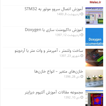
آموزش اتصال سروو موتور به STM32
اردیبهشت 8, 1400
آموزش داکیومنت سازی با Doxygen
اردیبهشت 12, 1397
ساخت ولتمتر ، آمپرمتر و وات متر با آردوینو
شهریور 23, 1397
خازن‌های متغیر – انواع خازن‌ها
دی 28, 1396
مجموعه مقالات آموزش آلتیوم دیزاینر
دی 10, 1392