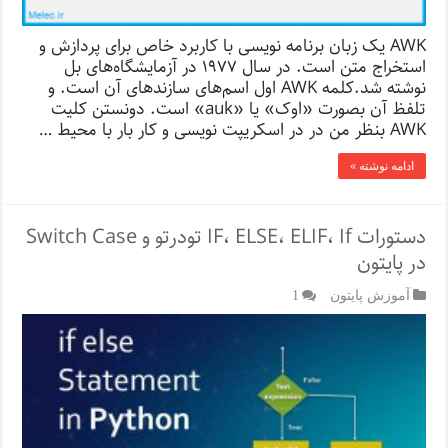
AWK یک زبان برنامه نویسی با کاربرد خاص برای پردازش و
استخراج متن است. در سال ۱۹۷۷ در آزمایشگاه‌های بل
نوشته شد.کلمه AWK اول اسم‌های سازند‌های آن است. و
تلفظ آن بصورت «اوک» یا «auk» است. دونستن کلیت
AWK بنظر من در در اسکریپت نویسی و کار بار با محیط …
ادامه نوشته »
دستورات IF، ELSE، ELIF، If تودرتو و Switch Case
در پایتون
آموزش پایتون
1