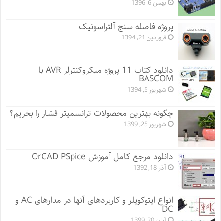
بهمن 6, 1396
پروژه فاصله سنج آلتراسونیک
فروردین 21, 1394
دانلود کتاب 11 پروژه میکروکنترلر AVR با
BASCOM
شهریور 5, 1394
چگونه بهترین محصولات ترانسمیتر فشار را بخریم؟
شهریور 25, 1399
دانلود مرجع کامل آموزش OrCAD PSpice
آذر 18, 1392
انواع اپتوکوپلر و کاربردهای آنها در مدارهای AC و
DC
آبان 20, 1399