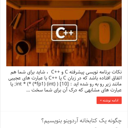
نکات برنامه نویسی پیشرفته C و ++C ، شاید برای شما هم
اتفاق افتاده باشد که در زبان C یا ++C با عبارت های عجیبی
مانند زیر رو به رو شده اید : int * (* (*fp1) (int) ) [10]; یا
عبارت های مشابهی که درک آن برای شما سخت …
ادامه نوشته »
چگونه یک کتابخانه آردوینو بنویسیم؟