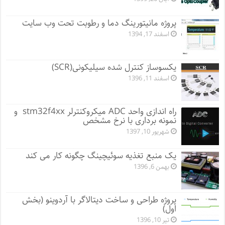
پروژه مانيتورينگ دما و رطوبت تحت وب سایت
اسفند 17, 1394
یکسوساز کنترل شده سیلیکونی(SCR)
اسفند 11, 1396
راه اندازی واحد ADC میکروکنترلر stm32f4xx و
نمونه برداری با نرخ مشخص
شهریور 10, 1397
یک منبع تغذیه سوئیچینگ چگونه کار می کند
بهمن 6, 1396
پروژه طراحی و ساخت دیتالاگر با آردوینو (بخش
اول)
تیر 10, 1396