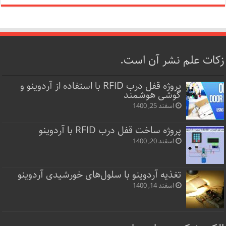
زکات علم نشر آن است.
پروژه قفل‌ درب RFID با استفاده از آردوینو و
گوشی هوشمند
اسفند 25, 1400
پروژه ساخت قفل‌ درب RFID با آردوینو
اسفند 20, 1400
تغذیه آردوینو با سلول‌های خورشیدی آردوینو
اسفند 14, 1400