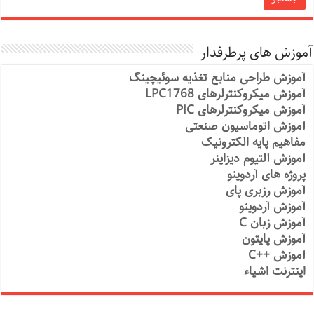
آموزش های پرطرفدار
آموزش طراحی منابع تغذیه سوئیچینگ
آموزش میکروکنترلرهای LPC1768
آموزش میکروکنترلرهای PIC
آموزش اتوماسیون صنعتی
مفاهیم پایه الکترونیک
آموزش آلتیوم دیزاینر
پروژه های آردوینو
آموزش رزبری پای
آموزش آردوینو
آموزش زبان C
آموزش پایتون
آموزش ++C
اینترنت اشیاء