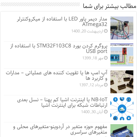
مطالب بیشتر برای شما
مدار دیمر پاور LED با استفاده از میکروکنترلر
ATmega32
اردیبهشت 20, 1400
پروگرم کردن بورد STM32F103C8 با استفاده از
USB port
مهر 18, 1399
آپ امپ ها یا تقویت کننده های عملیاتی – مدارات
و کاربرد ها
مرداد 12, 1397
NB-IoT یا اینترنت اشیا کم پهنا – نسل بعدی
ارتباطات شبکه برای اینترنت اشیا
آبان 30, 1400
مفهوم حوزه متغیر در آردوینو-متغیرهای محلی و
متغیرهای سراسری