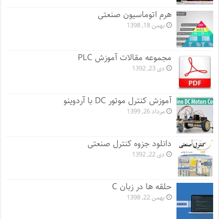
هرم اتوماسیون صنعتی
بهمن 18, 1398
مجموعه مقالات آموزش PLC
دی 23, 1392
آموزش کنترل موتور DC با آردوینو
مرداد 26, 1399
دانلود جزوه کنترل صنعتی
دی 22, 1392
حلقه ها در زبان C
بهمن 22, 1398