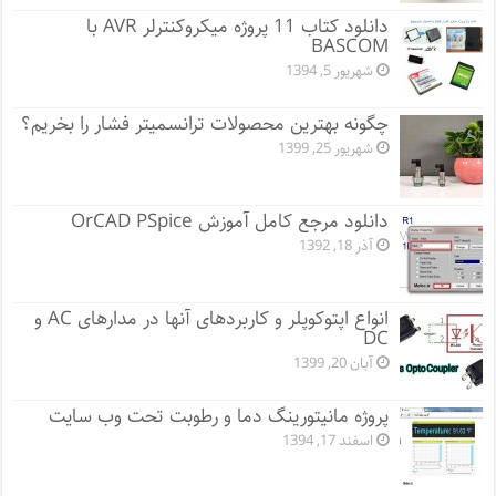
دانلود کتاب 11 پروژه میکروکنترلر AVR با
BASCOM
شهریور 5, 1394
چگونه بهترین محصولات ترانسمیتر فشار را بخریم؟
شهریور 25, 1399
دانلود مرجع کامل آموزش OrCAD PSpice
آذر 18, 1392
انواع اپتوکوپلر و کاربردهای آنها در مدارهای AC و
DC
آبان 20, 1399
پروژه مانيتورينگ دما و رطوبت تحت وب سایت
اسفند 17, 1394