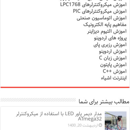
آموزش میکروکنترلرهای LPC1768
آموزش میکروکنترلرهای PIC
آموزش اتوماسیون صنعتی
مفاهیم پایه الکترونیک
آموزش آلتیوم دیزاینر
پروژه های آردوینو
آموزش رزبری پای
آموزش آردوینو
آموزش زبان C
آموزش پایتون
آموزش ++C
اینترنت اشیاء
مطالب بیشتر برای شما
مدار دیمر پاور LED با استفاده از میکروکنترلر
ATmega32
اردیبهشت 20, 1400