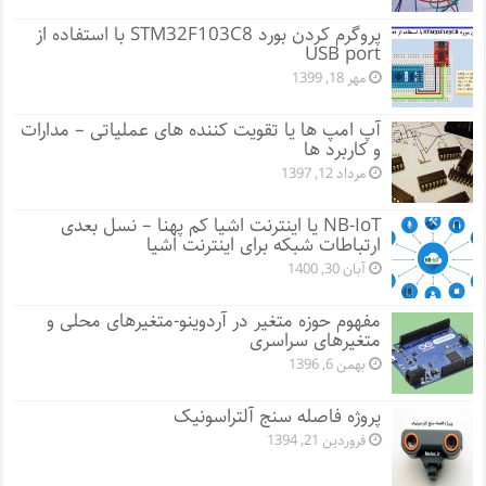
پروگرم کردن بورد STM32F103C8 با استفاده از
USB port
مهر 18, 1399
آپ امپ ها یا تقویت کننده های عملیاتی – مدارات
و کاربرد ها
مرداد 12, 1397
NB-IoT یا اینترنت اشیا کم پهنا – نسل بعدی
ارتباطات شبکه برای اینترنت اشیا
آبان 30, 1400
مفهوم حوزه متغیر در آردوینو-متغیرهای محلی و
متغیرهای سراسری
بهمن 6, 1396
پروژه فاصله سنج آلتراسونیک
فروردین 21, 1394