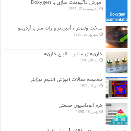
آموزش داکیومنت سازی با Doxygen
اردیبهشت 12, 1397
ساخت ولتمتر ، آمپرمتر و وات متر با آردوینو
شهریور 23, 1397
خازن‌های متغیر – انواع خازن‌ها
دی 28, 1396
مجموعه مقالات آموزش آلتیوم دیزاینر
دی 10, 1392
هرم اتوماسیون صنعتی
بهمن 18, 1398