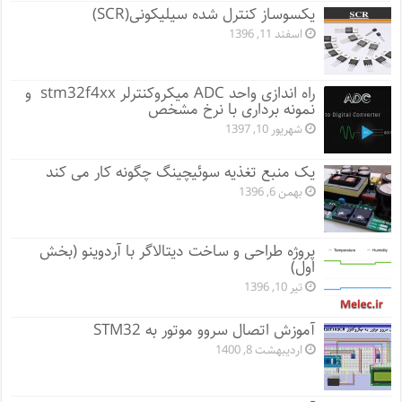
یکسوساز کنترل شده سیلیکونی(SCR)
اسفند 11, 1396
راه اندازی واحد ADC میکروکنترلر stm32f4xx و
نمونه برداری با نرخ مشخص
شهریور 10, 1397
یک منبع تغذیه سوئیچینگ چگونه کار می کند
بهمن 6, 1396
پروژه طراحی و ساخت دیتالاگر با آردوینو (بخش
اول)
تیر 10, 1396
آموزش اتصال سروو موتور به STM32
اردیبهشت 8, 1400