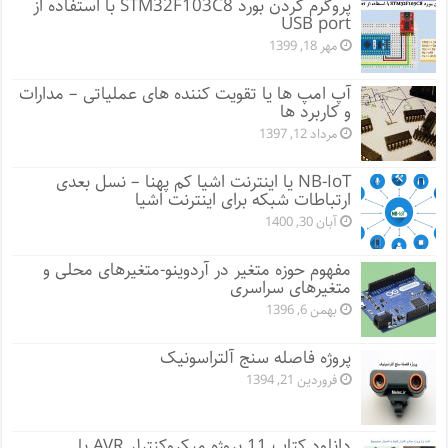
پروگرم کردن بورد STM32F103C8 با استفاده از
USB port
مهر 18, 1399
آپ امپ ها یا تقویت کننده های عملیاتی – مدارات
و کاربرد ها
مرداد 12, 1397
NB-IoT یا اینترنت اشیا کم پهنا – نسل بعدی
ارتباطات شبکه برای اینترنت اشیا
آبان 30, 1400
مفهوم حوزه متغیر در آردوینو-متغیرهای محلی و
متغیرهای سراسری
بهمن 6, 1396
پروژه فاصله سنج آلتراسونیک
فروردین 21, 1394
دانلود کتاب 11 پروژه میکروکنترلر AVR با