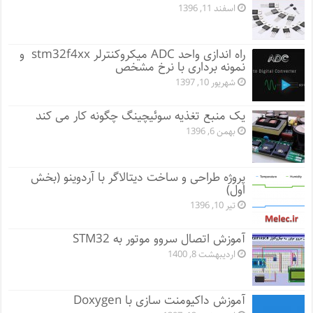
اسفند 11, 1396
راه اندازی واحد ADC میکروکنترلر stm32f4xx و
نمونه برداری با نرخ مشخص
شهریور 10, 1397
یک منبع تغذیه سوئیچینگ چگونه کار می کند
بهمن 6, 1396
پروژه طراحی و ساخت دیتالاگر با آردوینو (بخش
اول)
تیر 10, 1396
آموزش اتصال سروو موتور به STM32
اردیبهشت 8, 1400
آموزش داکیومنت سازی با Doxygen