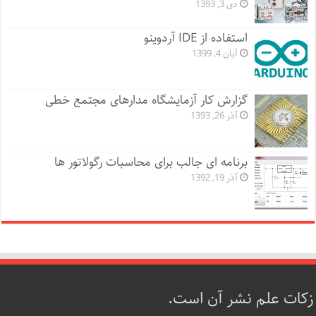
دی 3, 1393
استفاده از IDE آردوینو
آبان 4, 1399
گزارش کار آزمایشگاه مدارهای مجتمع خطی
آذر 26, 1393
برنامه ای جالب برای محاسبات رگولاتور ها
آذر 19, 1392
زکات علم نشر آن است.