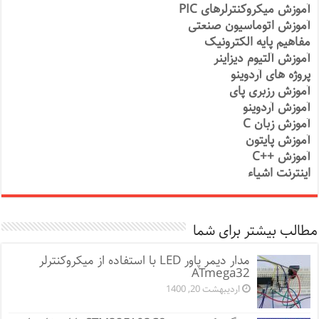
آموزش میکروکنترلرهای PIC
آموزش اتوماسیون صنعتی
مفاهیم پایه الکترونیک
آموزش آلتیوم دیزاینر
پروژه های آردوینو
آموزش رزبری پای
آموزش آردوینو
آموزش زبان C
آموزش پایتون
آموزش ++C
اینترنت اشیاء
مطالب بیشتر برای شما
مدار دیمر پاور LED با استفاده از میکروکنترلر
ATmega32
اردیبهشت 20, 1400