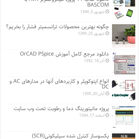
BASCOM
شهریور 5, 1394
چگونه بهترین محصولات ترانسمیتر فشار را بخریم؟
شهریور 25, 1399
دانلود مرجع کامل آموزش OrCAD PSpice
آذر 18, 1392
انواع اپتوکوپلر و کاربردهای آنها در مدارهای AC و
DC
آبان 20, 1399
پروژه مانيتورينگ دما و رطوبت تحت وب سایت
اسفند 17, 1394
یکسوساز کنترل شده سیلیکونی(SCR)