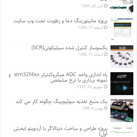
آبان 20, 1399
پروژه مانيتورينگ دما و رطوبت تحت وب سایت
اسفند 17, 1394
یکسوساز کنترل شده سیلیکونی(SCR)
اسفند 11, 1396
راه اندازی واحد ADC میکروکنترلر stm32f4xx و
نمونه برداری با نرخ مشخص
شهریور 10, 1397
یک منبع تغذیه سوئیچینگ چگونه کار می کند
بهمن 6, 1396
پروژه طراحی و ساخت دیتالاگر با آردوینو (بخش
اول)