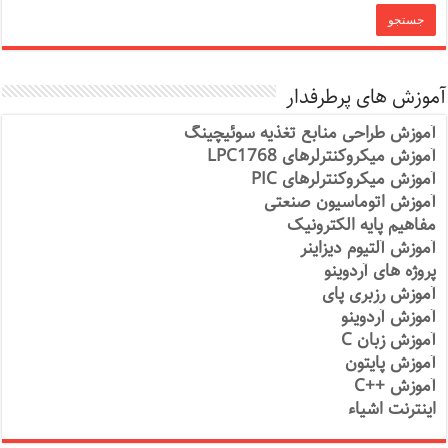
آموزش های پرطرفدار
آموزش طراحی منابع تغذیه سوئیچینگ
آموزش میکروکنترلرهای LPC1768
آموزش میکروکنترلرهای PIC
آموزش اتوماسیون صنعتی
مفاهیم پایه الکترونیک
آموزش آلتیوم دیزاینر
پروژه های آردوینو
آموزش رزبری پای
آموزش آردوینو
آموزش زبان C
آموزش پایتون
آموزش ++C
اینترنت اشیاء