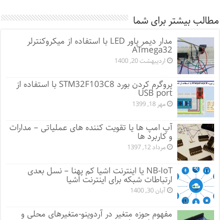
مطالب بیشتر برای شما
مدار دیمر پاور LED با استفاده از میکروکنترلر
ATmega32
اردیبهشت 20, 1400
پروگرم کردن بورد STM32F103C8 با استفاده از
USB port
مهر 18, 1399
آپ امپ ها یا تقویت کننده های عملیاتی – مدارات
و کاربرد ها
مرداد 12, 1397
NB-IoT یا اینترنت اشیا کم پهنا – نسل بعدی
ارتباطات شبکه برای اینترنت اشیا
آبان 30, 1400
مفهوم حوزه متغیر در آردوینو-متغیرهای محلی و