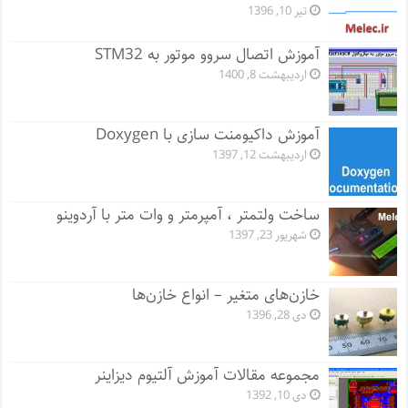
تیر 10, 1396
آموزش اتصال سروو موتور به STM32
اردیبهشت 8, 1400
آموزش داکیومنت سازی با Doxygen
اردیبهشت 12, 1397
ساخت ولتمتر ، آمپرمتر و وات متر با آردوینو
شهریور 23, 1397
خازن‌های متغیر – انواع خازن‌ها
دی 28, 1396
مجموعه مقالات آموزش آلتیوم دیزاینر
دی 10, 1392