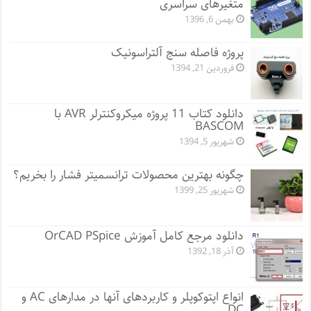
متغیرهای سراسری
بهمن 6, 1396
پروژه فاصله سنج آلتراسونیک
فروردین 21, 1394
دانلود کتاب 11 پروژه میکروکنترلر AVR با
BASCOM
شهریور 5, 1394
چگونه بهترین محصولات ترانسمیتر فشار را بخریم؟
شهریور 25, 1399
دانلود مرجع کامل آموزش OrCAD PSpice
آذر 18, 1392
انواع اپتوکوپلر و کاربردهای آنها در مدارهای AC و
DC