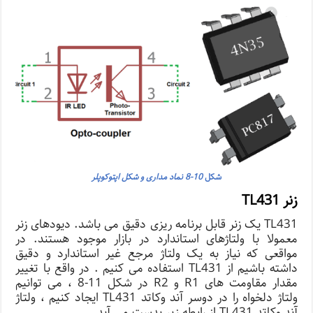
شکل
10-8 نماد مداری و شکل اپتوکوپلر
زنر TL431
TL431 یک زنر قابل برنامه ریزی دقیق می باشد. دیودهای زنر
معمولا با ولتاژهای استاندارد در بازار موجود هستند. در
مواقعی که نیاز به یک ولتاژ مرجع غیر استاندارد و دقیق
داشته باشیم از TL431 استفاده می کنیم . در واقع با تغییر
مقدار مقاومت های R1 و R2 در شکل 11-8 ، می توانیم
ولتاژ دلخواه را در دوسر آند وکاتد TL431 ایجاد کنیم ، ولتاژ
آند وکاتد TL431 از رابطه زیر بدست می آید.