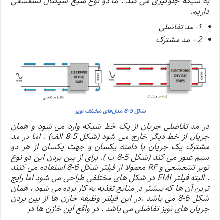
به شبکه جلوگیری می کند . ما دو نوع منبع سیگنال تشعشعی
داریم.
1- مد تفاضلی
2 – مد مشترک
شکل
5-8 مدل‌های مختلف نویز
در مد تفاضلی جریان از یک خط شبکه وارد می شود و همان
جریان از خط دیگر خارج می شود (شکل 5-8 الف) . اما در مد
مشترک یک جریان با دامنه یکسان و جهت یکسان از هر دو
سیم عبور می کند (شکل 5-8 ب ). برای از بین بردن این دو نوع
نویز تشعشعی و RF معمولا از فیلتر شکل 6-8 استفاده می کنند
. البته فیلتر EMI در شکل های مختلفی طراحی می شود اما رایج
ترین آن ها که بیشتر در منابع تغذیه به کار برده می شود ، همان
شکل 6-8 می باشد .در این فیلتر وظیفه خازن ها از بین بردن
جریان های نویز تفاضلی می باشد . در واقع این خازن ها در