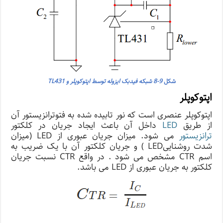
شکل
9-8 شبکه فیدبک ایزوله توسط اپتوکوپلر و TL431
اپتوکوپلر
اپتوکوپلر عنصری است که نور تابیده شده به فتوترانزیستور آن
از طریق
LED
داخل آن باعث ایجاد جریان در کلکتور
ترانزیستور
می شود. میزان جریان عبوری از LED (میزان
شدت روشناییLED ) و جریان کلکتور آن با یک ضریب به
اسم CTR مشخص می شود . در واقع CTR نسبت جریان
کلکتور به جریان عبوری از LED می باشد.