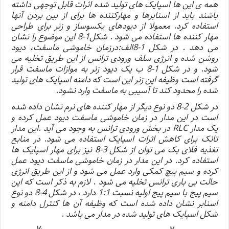
همه ی این ها اسپایک های تولید شده اثرات قابل توجهی داشته
باشند باید از اسنابرها و مهارکننده ها برای از بین بردن آنها
استفاده کرد. معمولا از دیودهای یکسوساز و زنر برای طراحی
مهار کننده ها استفاده می شود . شکل1-8 این موضوع را نشان
می دهد . در شکل 1-8الف:درزمان خاموشی ماسفت، دیود
روشن شده و انرژی سلف ورودی ترانس از این طریق تخلیه می
شود.
و در شکل 1-8 ب یک دیود زنر به موازات ماسفت قرار
گرفته است وظیفه این زنر این است که دامنه اسپایک های تولید
شده را محدود کند تا آسیبی به ماسفت وارد نشود.
در شکل 2-8 دو نوع دیگر از مهار کننده های نرم نشان داده شده
است در این مدار در زمان خاموشی ماسفت دیود عمل کرده و
یک مدار RLC در بخش ورودی ترانس به وجود می آید .این مدار
تانک برای کاهش اثرات اسپایک استفاده می شود. در منابع
تغذیه فلای بک می توان از شکل 3-8 نیز برای مهار اسپایک ها
استفاده کرد. در این مدار در زمان خاموشی ماسفت دیود عمل
کرده و سیم پیچ کمکی وارد عمل می شود و از این طریق انرژی
حالت بی باری ترانس تخلیه می شود . لازم به ذکر است که این
سیم پیچ با سیم پیچ اولیه نسبت 1:1 دارد ، در شکل 4-8 دو نوع
اسنابر نشان داده شده است که وظیفه آن ها کنترل دامنه و
شکل اسپایک های تولید شده در مدار می باشد .