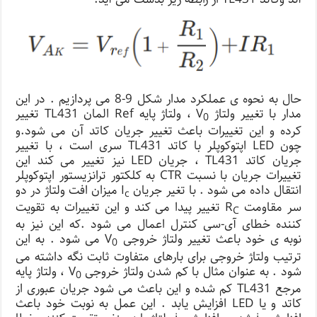
حال به نحوه ی عملکرد مدار شکل 9-8 می پردازیم . در این
مدار با تغییر ولتاژ V
، ولتاژ پایه Ref المان TL431 تغییر
0
کرده و این تغییرات باعث تغییر جریان کاتد آن می شود.و
چون LED اپتوکوپلر با کاتد TL431 سری است ، با تغییر
جریان کاتد TL431 ، جریان LED نیز تغییر می کند این
تغییرات جریان با نسبت CTR به کلکتور ترانزیستور اپتوکوپلر
انتقال داده می شود . با تغیر جریان I
میزان افت ولتاژ در دو
c
سر مقاومت R
تغییر پیدا می کند و این تغییرات به تقویت
C
کننده خطای آی-سی کنترل اعمال می شود .که این نیز به
نوبه ی خود باعث تغییر ولتاژ خروجی V
می شود . به این
0
ترتیب ولتاژ خروجی برای بارهای متفاوت ثابت نگه داشته می
شود . به عنوان مثال با کم شدن ولتاژ خروجی V
، ولتاژ پایه
0
مرجع TL431 کم شده و این باعث می شود جریان عبوری از
کاتد و یا LED افزایش یابد . این عمل به نوبت خود باعث