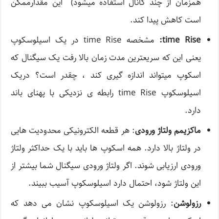
همزمان از چند کانال استفاده میشود) این مقدارممکن
است کاهش پیدا کند.
time Rise:
مشخصه time Rise در یک اسیلوسکوپ
یعنی این که سریعترین مدت زمان بالا رفت یک سیگنال که
اسکوپ میتواند اندازه گیری کند ، چقدر است؟ دریک
اسیلوسکوپ time Rise رابطه ی نزدیکی با پهنای باند
دارد.
ماکزیمم ولتاژ ورودی
: هر قطعه الکترونیکی محدودیت هایی
در ولتاژ بالا دارد. همه اسکوپ ها باید با یک حداکثر ولتاژ
ورودی ارزیابی شوند. اگر ولتاژ ورودی سیگنال شما بیشتر از
این ولتاژ شود، احتمال دارد اسیلوسکوپ آسيب ببيند.
رزولوشن
: رزولوشن یک اسیلوسکوپ نشان می دهد که