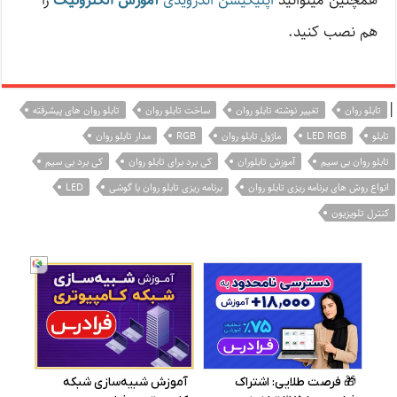
همچنین میتوانید
اپلیکیشن اندرویدی
آموزش الکترونیک
را
هم نصب کنید.
|
تابلو روان
تغییر نوشته تابلو روان
ساخت تابلو روان
تابلو روان های پیشرفته
تابلو
LED RGB
ماژول تابلو روان
RGB
مدار تابلو روان
تابلو روان بی سیم
آموزش تابلوران
کی برد برای تابلو روان
کی برد بی سیم
انواع روش های برنامه ریزی تابلو روان
برنامه ریزی تابلو روان با گوشی
LED
کنترل تلویزیون