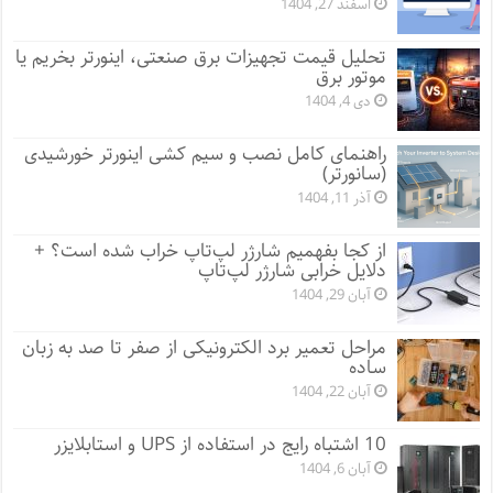
اسفند 27, 1404
تحلیل قیمت تجهیزات برق صنعتی، اینورتر بخریم یا
موتور برق
دی 4, 1404
راهنمای کامل نصب و سیم کشی اینورتر خورشیدی
(سانورتر)
آذر 11, 1404
از کجا بفهمیم شارژر لپ‌تاپ خراب شده است؟ +
دلایل خرابی شارژر لپ‌تاپ
آبان 29, 1404
مراحل تعمیر برد الکترونیکی از صفر تا صد به زبان
ساده
آبان 22, 1404
10 اشتباه رایج در استفاده از UPS و استابلایزر
آبان 6, 1404