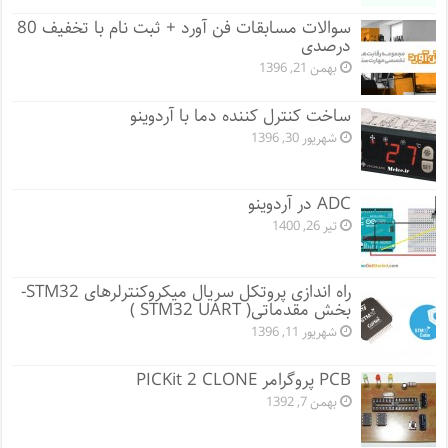
سوالات مسابقات فن آورد + ثبت نام با تخفیف 80
درصدی
بهمن 21, 1396
ساخت کنترل کننده دما با آردوینو
شهریور 30, 1396
ADC در آردوینو
تیر 26, 1400
راه اندازی پروتکل سریال میکروکنترلرهای STM32-
بخش مقدماتی( STM32 UART )
شهریور 11, 1396
PCB پروگرامر PICKit 2 CLONE
بهمن 7, 1392