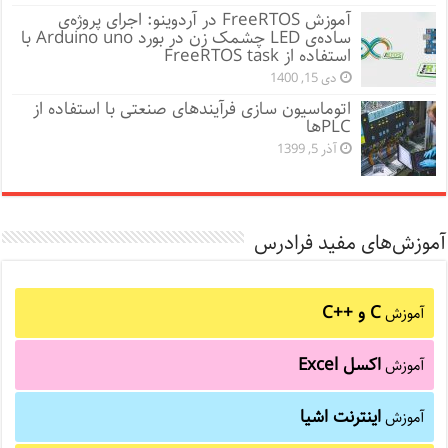
آموزش FreeRTOS در آردوینو: اجرای پروژه‌ی
ساده‌ی LED چشمک زن در بورد Arduino uno با
استفاده از FreeRTOS task
دی 15, 1400
اتوماسیون سازی فرآیندهای صنعتی با استفاده از
PLCها
آذر 5, 1399
آموزش‌های مفید فرادرس
C و C++‎
آموزش
اکسل Excel
آموزش
اینترنت اشیا
آموزش