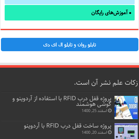
آموزش‌های رایگان
●
تابلو روان و تابلو ال ای دی
زکات علم نشر آن است.
پروژه قفل‌ درب RFID با استفاده از آردوینو و
گوشی هوشمند
اسفند 25, 1400
پروژه ساخت قفل‌ درب RFID با آردوینو
اسفند 20, 1400