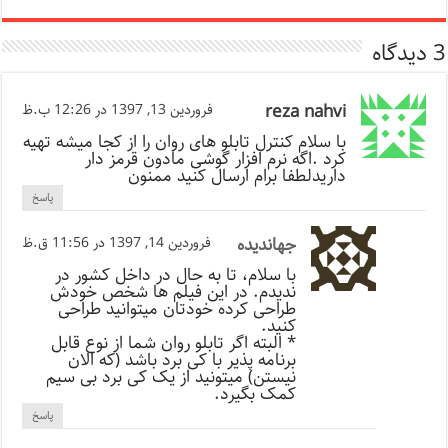
3 دیدگاه
reza nahvi
فروردین 13, 1397 در 12:26 ب.ظ
با سلام کنترل تابلو های روان را از کجا میشه تهیه
کرد .اگه نرم افزار گوشی مادون قرمز دار
داریدلطفا برام ارسال کنید ممنون
پاسخ
جهاندیده
فروردین 14, 1397 در 11:56 ق.ظ
با سلام، تا به حال در داخل کشور در
ندیدم. در این فیلم ها شخص خودش
طراحی کرده خودتان میتوانید طراحی
کنید.
* البته اگر تابلو روان شما از نوع قابل
برنامه پذیر با کی برد باشد (که الان
نیستن) میتونید از یک کی برد بی سیم
کمک بگیرد.
پاسخ