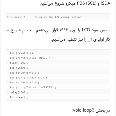
(SDA و (PB6 (SCL میکرو شروع می‌کنیم.
Wire.begin();     //Begins the I2C communication
سپس مود LCD را روی ۲*۱۶ قرار می‌دهیم و پیغام شروع به
کار اولیه‌ی آن را نیز تنظیم می‌کنیم.
  lcd.begin(16,2);                 

  lcd.print("CIRCUIT DIGEST");  

  delay(1000);

  lcd.clear();

  lcd.setCursor(0,0);

  lcd.print("STM32F103C8");

  lcd.setCursor(0,1);

  lcd.print("DAC with MCP4725");

  delay(2000);

  lcd.clear();
در بخش ()void loop: