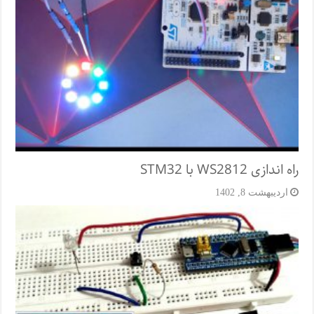
راه اندازی WS2812 با STM32
اردیبهشت 8, 1402