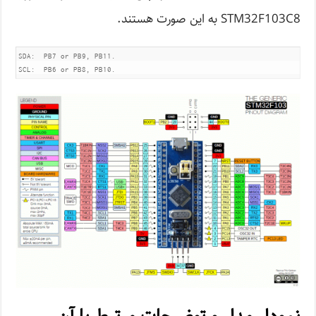
STM32F103C8 به این صورت هستند.
SDA:  PB7 or PB9, PB11.

SCL:  PB6 or PB8, PB10.