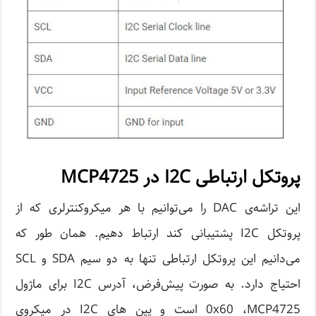
پروتکل ارتباطی I2C در MCP4725
این تراشه‌ی DAC را می‌توانیم با هر میکروکنترلری که از
پروتکل I2C پشتیبانی کند ارتباط دهیم. همان ‌طور که
می‌دانیم این پروتکل ارتباطی تنها به دو سیم SDA و SCL
احتیاج دارد. به صورت پیش‌فرض، آدرس I2C برای ماژول
0x60 ،MCP4725 است و پین های I2C در میکروی