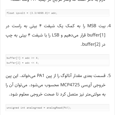
float ipvolt = (3.3/4096.0)* adc;
بیت MSB را به کمک یک شیفت ۴ بیتی به راست در
buffer[1] قرار می‌دهیم و LSB را با شیفت ۴ بیتی به چپ
در buffer[2].
buffer[1] = adc >> 4;             

buffer[2] = adc << 4;
قسمت بعدی مقدار آنالوگ را از پین PA1 می‌خواند. این پین
خروجی آی‌سی MCP4725 محسوب می‌شود. می‌توان آن را
به مولتی‌متر نیز متصل کرد تا صحت خروجی معلوم شود.
unsigned int analogread = analogRead(PA1);