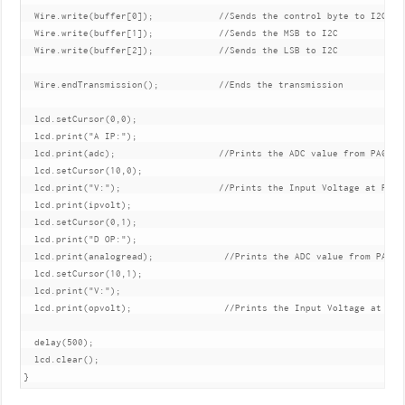
  Wire.write(buffer[0]);            //Sends the control byte to I2C 

  Wire.write(buffer[1]);            //Sends the MSB to I2C 

  Wire.write(buffer[2]);            //Sends the LSB to I2C

  Wire.endTransmission();           //Ends the transmission

  lcd.setCursor(0,0);     

  lcd.print("A IP:");

  lcd.print(adc);                   //Prints the ADC value from PA0

  lcd.setCursor(10,0);

  lcd.print("V:");                  //Prints the Input Voltage at PA0

  lcd.print(ipvolt);

  lcd.setCursor(0,1);

  lcd.print("D OP:");

  lcd.print(analogread);             //Prints the ADC value from PA1 (F
  lcd.setCursor(10,1);

  lcd.print("V:");

  lcd.print(opvolt);                 //Prints the Input Voltage at PA1 
  delay(500);

  lcd.clear();

}