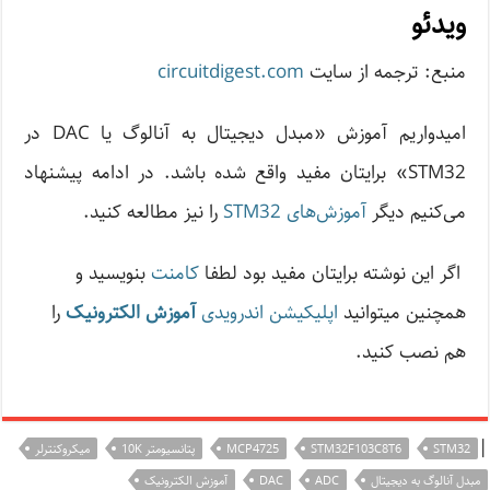
ویدئو
منبع: ترجمه از سایت
circuitdigest.com
امیدواریم آموزش «مبدل دیجیتال به آنالوگ یا DAC در
STM32» برایتان مفید واقع شده باشد. در ادامه پیشنهاد
می‌کنیم دیگر
آموزش‌های STM32
را نیز مطالعه کنید.
اگر این نوشته‌ برایتان مفید بود لطفا
کامنت
بنویسید و
همچنین میتوانید
اپلیکیشن اندرویدی
آموزش الکترونیک
را
هم نصب کنید.
|
STM32
STM32F103C8T6
MCP4725
پتانسیومتر 10K
میکروکنترلر
مبدل آنالوگ به دیجیتال
ADC
DAC
آموزش الکترونیک