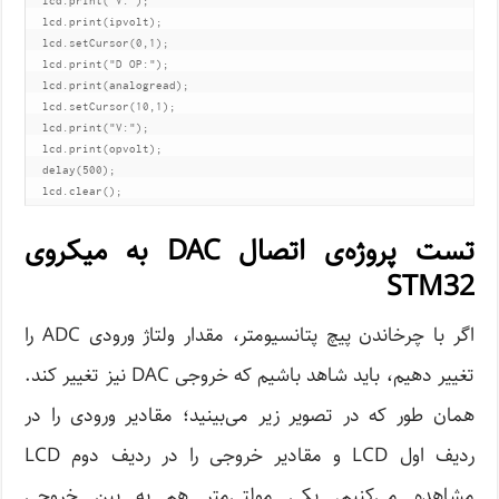
  lcd.print("V:");       

  lcd.print(ipvolt);

  lcd.setCursor(0,1);

  lcd.print("D OP:");

  lcd.print(analogread);  

  lcd.setCursor(10,1);

  lcd.print("V:");

  lcd.print(opvolt);        

  delay(500);

  lcd.clear();
تست پروژه‌‌ی اتصال DAC به میکروی
STM32
اگر با چرخاندن پیچ پتانسیومتر، مقدار ولتاژ ورودی ADC را
تغییر دهیم، باید شاهد باشیم که خروجی DAC نیز تغییر کند.
همان طور که در تصویر زیر می‌بینید؛ مقادیر ورودی را در
ردیف اول LCD و مقادیر خروجی را در ردیف دوم LCD
مشاهده می‌کنیم. یکی مولتی‌متر هم به پین خروجی