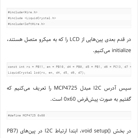
#include<Wire.h>           

#include <LiquidCrystal.h>

#include<SoftWire.h>
در قدم بعدی پین‌هایی از LCD را که به میکرو متصل هستند،
initialize می‌کنیم.
const int rs = PB11, en = PB10, d4 = PB0, d5 = PB1, d6 = PC13, d7 = PC1
LiquidCrystal lcd(rs, en, d4, d5, d6, d7);
سپس آدرس I2C مبدل MCP4725 را تعریف می‌کنیم که
گفتیم به صورت پیش‌فرض 0x60 است.
#define MCP4725 0x60
در بخش ()void setup، ابتدا ارتباط I2C در پین‌های (PB7