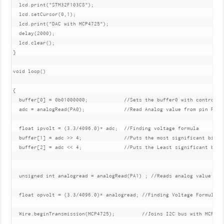
  lcd.print("STM32F103C8");

  lcd.setCursor(0,1);

  lcd.print("DAC with MCP4725");

  delay(2000);

  lcd.clear();

}

void loop() 

{

  buffer[0] = 0b01000000;            //Sets the buffer0 with control by
  adc = analogRead(PA0);             //Read Analog value from pin PA0

  float ipvolt = (3.3/4096.0)* adc;  //Finding voltage formula

  buffer[1] = adc >> 4;              //Puts the most significant bit va
  buffer[2] = adc << 4;              //Puts the Least significant bit v
  unsigned int analogread = analogRead(PA1) ; //Reads analog value from
  float opvolt = (3.3/4096.0)* analogread; //Finding Voltage Formula

  Wire.beginTransmission(MCP4725);         //Joins I2C bus with MCP4725