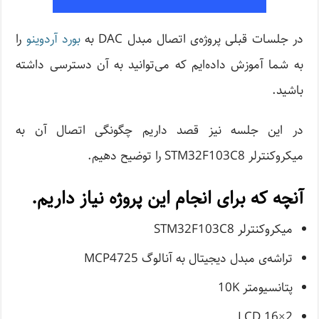
در جلسات قبلی پروژه‌ی اتصال مبدل DAC به
بورد آردوینو
را
به شما آموزش داده‌ایم که می‌توانید به آن دسترسی داشته
باشید.
در این جلسه نیز قصد داریم چگونگی اتصال آن به
میکروکنترلر STM32F103C8 را توضیح دهیم.
آنچه که برای انجام این پروژه نیاز داریم.
میکروکنترلر STM32F103C8
تراشه‌ی مبدل دیجیتال به آنالوگ MCP4725
پتانسیومتر 10K
LCD 16×2