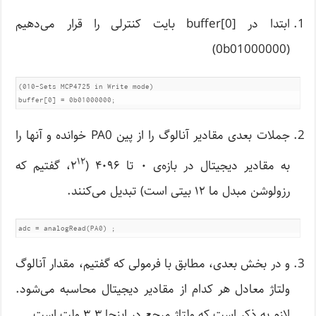
ابتدا در buffer[0] بایت کنترلی را قرار می‌دهیم
(0b01000000)
(010-Sets MCP4725 in Write mode)

buffer[0] = 0b01000000;
جملات بعدی مقادیر آنالوگ را از پین PA0 خوانده و آنها را
۱۲
به مقادیر دیجیتال در بازه‌ی ۰ تا ۴۰۹۶ (۲
، گفتیم که
رزولوشن مبدل ما ۱۲ بیتی است) تبدیل می‌کنند.
adc = analogRead(PA0) ;
و در بخش بعدی، مطابق با فرمولی که گفتیم، مقدار آنالوگ
ولتاژ معادل هر کدام از مقادیر دیجیتال محاسبه می‌شود.
لازم به ذکر است که ولتاژ مرجع در اینجا ۳.۳ ولت است.