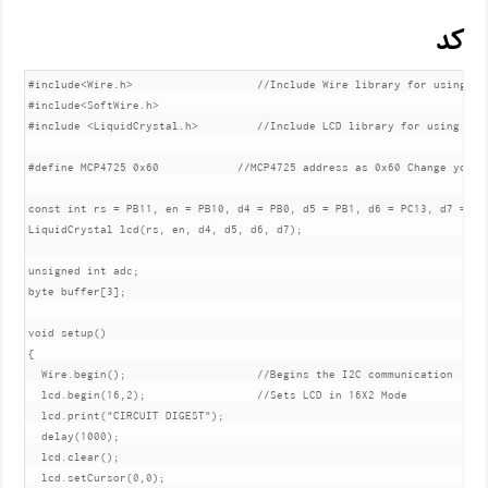
کد
#include<Wire.h>                   //Include Wire library for using I2C
#include<SoftWire.h>    

#include <LiquidCrystal.h>         //Include LCD library for using LCD 
#define MCP4725 0x60            //MCP4725 address as 0x60 Change yours 
const int rs = PB11, en = PB10, d4 = PB0, d5 = PB1, d6 = PC13, d7 = PC1
LiquidCrystal lcd(rs, en, d4, d5, d6, d7);

unsigned int adc;

byte buffer[3];                   

void setup() 

{

  Wire.begin();                    //Begins the I2C communication

  lcd.begin(16,2);                 //Sets LCD in 16X2 Mode

  lcd.print("CIRCUIT DIGEST");   

  delay(1000);

  lcd.clear();

  lcd.setCursor(0,0);
