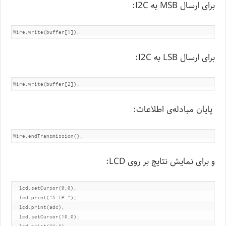
برای ارسال MSB به I2C:
Wire.write(buffer[1]);
برای ارسال LSB به I2C:
Wire.write(buffer[2]);
پایان مبادله‌ی اطلاعات:
Wire.endTransmission();
و برای نمایش نتایج بر روی LCD:
  lcd.setCursor(0,0);    

  lcd.print("A IP:");

  lcd.print(adc);        

  lcd.setCursor(10,0);
