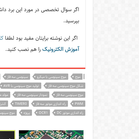
اگر سوال تخصصی در مورد این برد د
بپرسید.
اگر این نوشته‌ برایتان مفید بود لطفا
کا
آموزش الکترونیک
را هم نصب کنید.
|
موج
موج سینوسی با میکرو
سینوسی سه فاز
شکل موج سینوسی سه فاز
تولید موج سینوسی با AVR
موج سینوسی سه فاز
نمودار سینوسی سه فاز
مولد مو
PWM
راه اندازی موتور سه فاز
TIMER0
کنترل
راه اندازی موتور DC
OCR1
پروژه
موج سینوسی ب