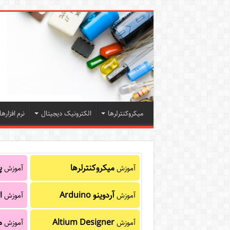
میکروکنترلرها
الکترونیک دیجیتال
نرم افزارها
میکروکنترلرها
پا
آموزش
آموزش
آردوینو Arduino
ا
آموزش
آموزش
Altium Designer
م
آموزش
آموزش