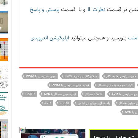
اشتین در قسمت
نظرات ⇓
و یا قسمت
پرسش و پاسخ
منت
بنویسید و همچنین میتوانید
اپلیکیشن اندرویدی
موج سینوسی با بسکام
میکروکنترلر و موج PWM
موج سینوسی با PWM
تولید موج سینوسی سه فاز
تولید موج سینوسی با PWM
ج سینوسی با AVR
PWM سه فاز
تولید موج سه فاز با AVR
TIMER
 موتور سه فاز
راه اندازی موتور براشلس
OCR0
AVR
ا AVR