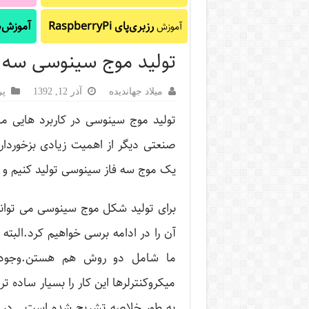
رزبری‌پای RaspberryPi
آموزش‌ه
آموزش
تولید موج سینوسی سه فا
میلاد جهاندیده
آذر 12, 1392
پر
تولید موج سینوسی در کاربرد هایی مانن
یک موج سه فاز سینوسی تولید کنیم و بعد
برای تولید شکل موج سینوسی می توان
ما شامل دو روش هم هستن.وجود و
میکروکنترلرها این کار را بسیار ساده 
به طور خلاصه تشریح شده است . در ش