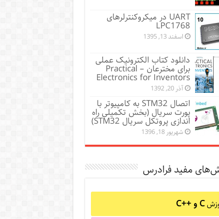
UART در میکروکنترلرهای
LPC1768
اسفند 13, 1395
دانلود کتاب الکترونیک عملی
برای مخترعان – Practical
Electronics for Inventors
آذر 20, 1392
اتصال STM32 به کامپیوتر با
پورت سریال (بخش تکمیلی راه
اندازی پروتکل سریال STM32)
شهریور 18, 1396
ش‌های مفید فرادرس
C و C++‎
وزش