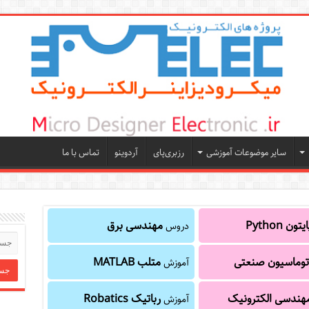
سایر موضوعات آموزشی
رزبری‌پای
آردوینو
تماس با ما
یتون Python
مهندسی برق
دروس
توماسیون صنعتی
متلب MATLAB
آموزش
هندسی الکترونیک
رباتیک Robatics
آموزش