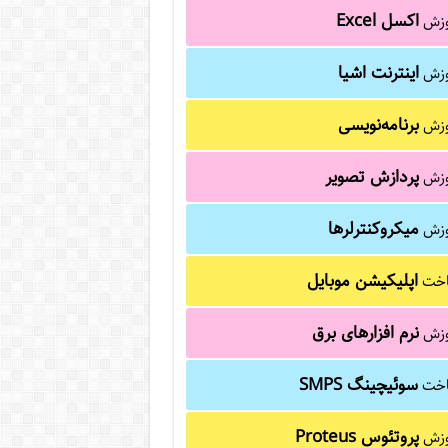
اکسل Excel
وزش
اینترنت اشیا
وزش
برنامه‌نویسی
وزش
پردازش تصویر
وزش
میکروکنترلرها
وزش
اپلیکیشن موبایل
خت
نرم افزارهای برق
وزش
سوئیچینگ SMPS
خت
پروتئوس Proteus
وزش