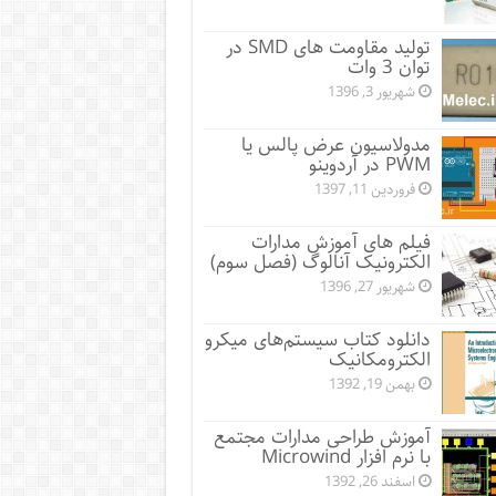
تولید مقاومت های SMD در
توان 3 وات
شهریور 3, 1396
مدولاسیون عرض پالس یا
PWM در آردوینو
فروردین 11, 1397
فیلم های آموزش مدارات
الکترونیک آنالوگ (فصل سوم)
شهریور 27, 1396
دانلود کتاب سیستم‌های میکرو
الکترومکانیک
بهمن 19, 1392
آموزش طراحی مدارات مجتمع
با نرم افزار Microwind
اسفند 26, 1392