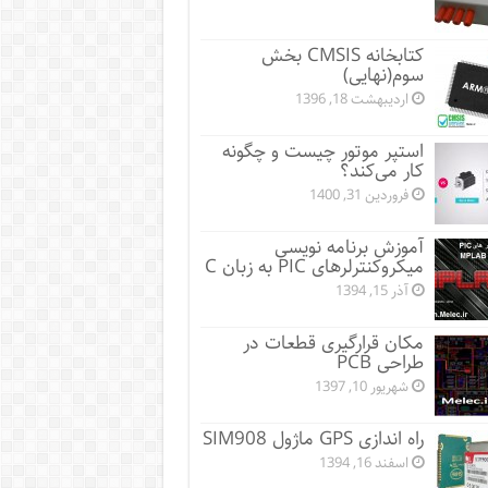
کتابخانه CMSIS بخش
سوم(نهایی)
اردیبهشت 18, 1396
استپر موتور چیست و چگونه
کار می‌کند؟
فروردین 31, 1400
آموزش برنامه نویسی
میکروکنترلرهای PIC به زبان C
آذر 15, 1394
مکان قرارگیری قطعات در
طراحی PCB
شهریور 10, 1397
راه اندازی GPS ماژول SIM908
اسفند 16, 1394