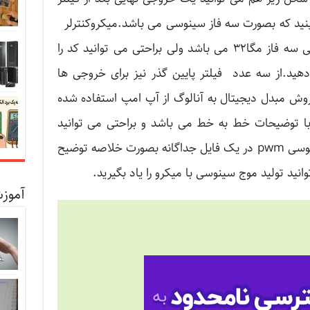
ینید که بصورت سه فاز سینوسی می باشد.میکروکنترلر
استفاده شده پروژه پروژه موج سینوسی سه فاز مگا۳۲ می باشد ولی براحتی می توانید کد را
 دهید.از سه عدد فیلتر پایین گذر نیز برای خروجی ها
وش مبدل دیجیتال به آنالوگ از آپ امپ استفاده شده
ا توضیحات خط به خط می باشد و براحتی می توانید
درک و تغییر دهید.نحوه تولید موج سینوسی pwm در یک فایل جداگانه بصورت خلاصه توضیح
نید تولید موج سینوسی با میکرو را یاد بگیرید.
آموزش