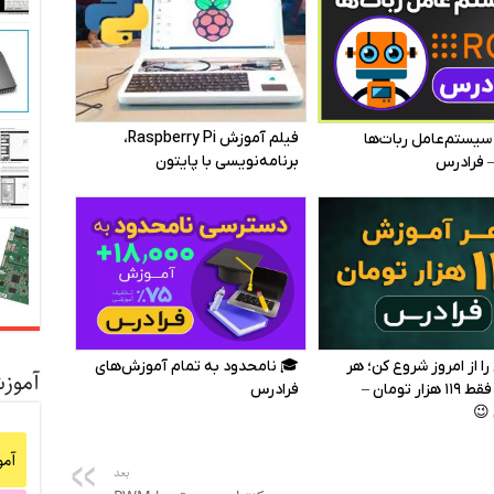
آموز
آم
بعد