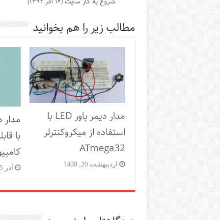
شروع به کار سایت (۱۲ آذر ۱۳۹۲)
مطالب زیر را هم بخوانید
مدار دیمر پاور LED با
مدار 
استفاده از میکروکنترلر
ATmega32
کامپیو
اردیبهشت 20, 1400
آذر 25, 1396