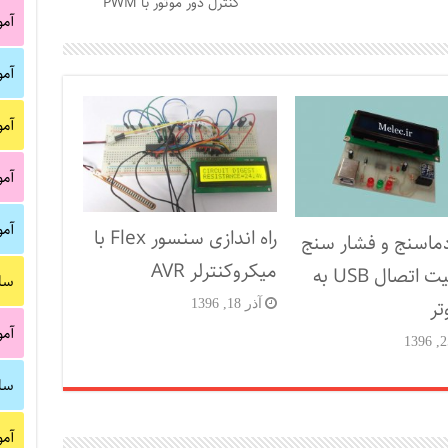
کنترل دور موتور با PWM
آم
آم
آم
آم
آم
راه اندازی سنسور Flex با
دماسنج و فشار سنج
میکروکنترلر AVR
با قابلیت اتصال USB به
سا
تر
آذر 18, 1396
آم
سا
آم