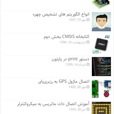
انواع الگوریتم های تشخیص چهره
مهر 19, 1397
کتابخانه CMSIS بخش دوم
اردیبهشت 10, 1396
دستور print در پایتون
خرداد 14, 1399
اتصال ماژول GPS به رزبری‌پای
مهر 30, 1400
آموزش اتصال دات ماتریس به میکروکنترلر
دی 30, 1393