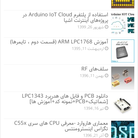
استفاده از پلتفرم Arduino IoT Cloud در
پروژه‌های اینترنت اشیا
شهریور 26, 1399
آموزش ARM LPC1768 (قسمت دوم ، تایمرها)
اردیبهشت 11, 1395
سلف‌های RF
بهمن 11, 1396
دانلود PCB و فایل های هدربرد LPC1343
[شماتیک+PCB+نمونه کد+آموزش ها]
تیر 16, 1394
معماری هاروارد -معرفی CPU های سری C55x
تگزاس اینسترومنتس
آذر 21, 1396