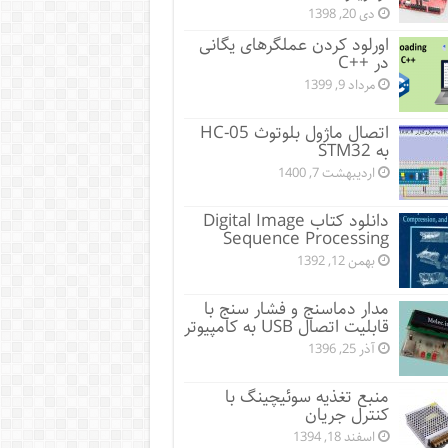
دی 20, 1398
اورلود کردن عملگرهای یگانی
در ++C
مرداد 9, 1399
اتصال ماژول بلوتوث HC-05
به STM32
اردیبهشت 7, 1400
دانلود کتاب Digital Image
Sequence Processing
بهمن 12, 1392
مدار دماسنج و فشار سنج با
قابلیت اتصال USB به کامپیوتر
آذر 25, 1396
منبع تغذیه سوئیچینگ با
کنترل جریان
اسفند 18, 1394