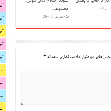
 با چاپ 3 بُعدی
شوند! سلاح های هوش
آم
مصنوعی
13
شهریور 1, 1397
آم
آم
آم
خش‌های موردنیاز علامت‌گذاری شده‌اند
*
آم
سا
آم
سا
آم