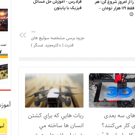
بعد
جزوه برسی مشخصه سوئیچ های
قدرت ( دکترمجید عسگر )
آموز
های سه بعدی
ربات هايي که براي کشتن
 کار می‌کنند؟
انسان ها ساخته مي
آم