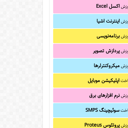
اکسل Excel
وزش
اینترنت اشیا
وزش
برنامه‌نویسی
وزش
پردازش تصویر
وزش
میکروکنترلرها
وزش
اپلیکیشن موبایل
خت
نرم افزارهای برق
وزش
سوئیچینگ SMPS
خت
پروتئوس Proteus
وزش