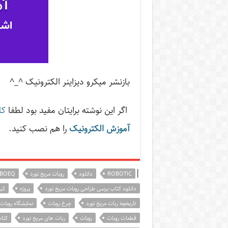
بازنشر میکرو دیزاینر الکترونیک ^_^
اگر این نوشته‌ برایتان مفید بود لطفا
کا
آموزش الکترونیک
را هم نصب کنید.
|
ROBOTIC
دانلود
روبات مریخ نورد
BOEQ
دانلود کتاب برسی طراحی روبات مریخ نورد
پروژه
کی
تاریخچه ربات مریخ نورد
چرخ روبات
نمایشگاه روبات
قطعات روبات
روبات
ربات های مریخ نورد
کتا