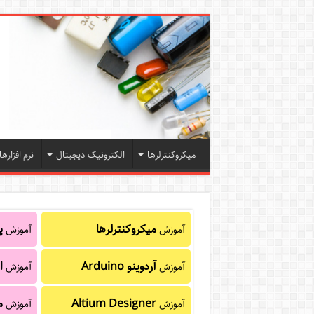
میکروکنترلرها
الکترونیک دیجیتال
نرم افزارها
میکروکنترلرها
پا
آموزش
آموزش
آردوینو Arduino
ا
آموزش
آموزش
Altium Designer
م
آموزش
آموزش