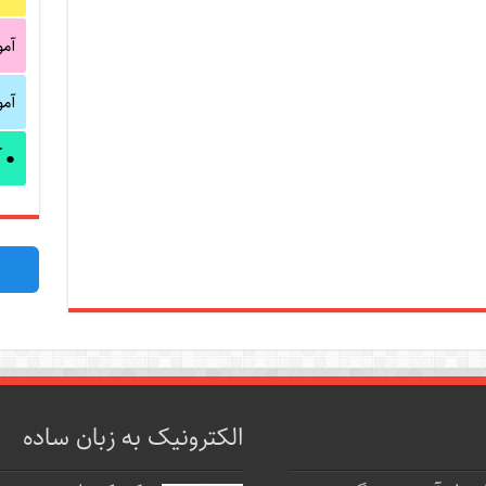
آم
آم
آ
●
الکترونیک به زبان ساده