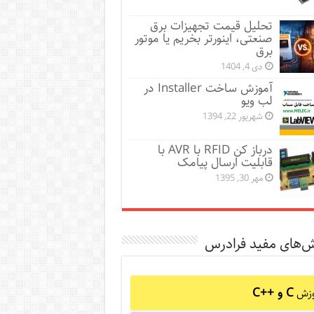
تحلیل قیمت تجهیزات برق
صنعتی، اینورتر بخریم یا موتور
برق
دی 4, 1404
آموزش ساخت Installer در
لب ویو
شهریور 22, 1394
درباز کن RFID با AVR با
قابلیت ارسال پیامک
مهر 30, 1395
ش‌های مفید فرادرس
C و C++‎
وزش