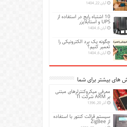
آبان 22, 1404
10 اشتباه رایج در استفاده از
UPS و استابلایزر
آبان 6, 1404
چگونه یک برد الکترونیکی را
تعمیر کنیم؟
آبان 6, 1404
 های بیشتر برای شما
معرفی میکروکنترلرهای مبتنی
بر ARM شرکت TI
آذر 20, 1396
سيستم قرائت كنتور با استفاده
از ZigBee