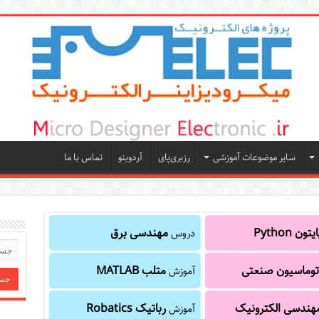
سایر موضوعات آموزشی
رزبری‌پای
آردوینو
تماس با ما
یتون Python
مهندسی برق
دروس
توماسیون صنعتی
متلب MATLAB
آموزش
هندسی الکترونیک
رباتیک Robatics
آموزش