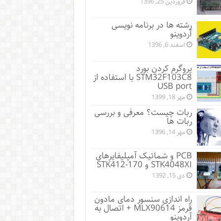
فروردین 25, 1396
رشته‌ ها در برنامه نویسی
آردوینو
اسفند 6, 1396
پروگرم کردن بورد
STM32F103C8 با استفاده از
USB port
مهر 18, 1399
ربات چیست؟ معرفی و بررسی
ربات ها
مهر 14, 1396
PCB و شماتیک آمپلیفایرهای
STK4048XI و STK412-170
دی 15, 1392
راه اندازی سنسور دمای مادون
قرمز MLX90614 + اتصال به
آردوینو