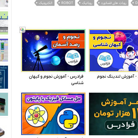
D
روبات های فضانورد
روباتیک
ROBOT
الکترونیک