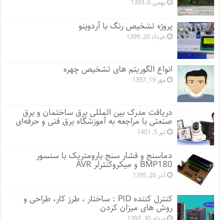
بهمن 6, 1393
پروژه تشخیص رنگ با آردوینو
خرداد 20, 1399
انواع الگوریتم های تشخیص چهره
مهر 19, 1397
دریافت مدرک بین المللی برق ساختمان و برق
صنعتی با مراجعه به آموزشگاه برق فنی و حرفه‌ای
تیر 5, 1401
دماسنج و فشار سنج بارومتریک با سنسور
BMP180 و میکروکنترلر AVR
آذر 26, 1395
کنترل کننده PID : ساختار ، طرز کار، طراحی و
روش های میزان کردن
مرداد 30, 1397