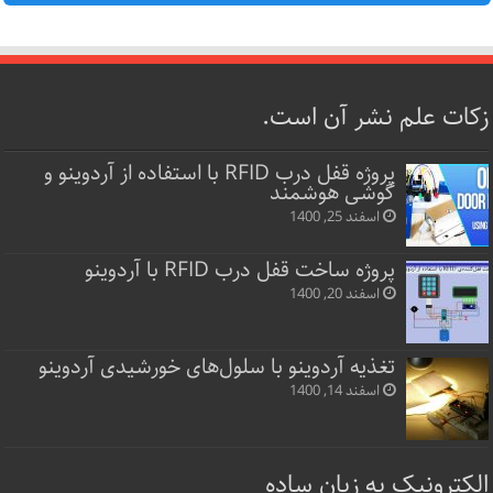
زکات علم نشر آن است.
پروژه قفل‌ درب RFID با استفاده از آردوینو و
گوشی هوشمند
اسفند 25, 1400
پروژه ساخت قفل‌ درب RFID با آردوینو
اسفند 20, 1400
تغذیه آردوینو با سلول‌های خورشیدی آردوینو
اسفند 14, 1400
الکترونیک به زبان ساده