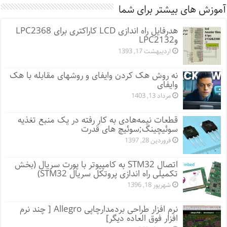
آموزش های بیشتر برای شما
هدرفایل راه اندازی LCD کاراکتری برای LPC2368
وLPC2132
اردیبهشت 17, 1393
نه روش هک کردن وایفای و روشهای مقابله با هک
وایفای
مرداد 13, 1403
قطعات نیمه‌هادی به کار رفته در یک منبع تغذیه
سوئیچینگ;سوئیچ های قدرت
فروردین 28, 1397
اتصال STM32 به کامپیوتر با پورت سریال (بخش
تکمیلی راه اندازی پروتکل سریال STM32)
شهریور 18, 1396
نرم افزار طراحی بردمدارچاپی Allegro [ چند نرم
افزار فوق العاده دیگر]