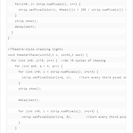
    for(i=0; i< strip.numPixels(); i++) {

      strip.setPixelColor(i, Wheel(((i * 256 / strip.numPixels()) + j) 
    }

    strip.show();

    delay(wait);

  }

}

//Theatre-style crawling lights.

void theaterChase(uint32_t c, uint8_t wait) {

  for (int j=0; j<10; j++) {  //do 10 cycles of chasing

    for (int q=0; q < 3; q++) {

      for (int i=0; i < strip.numPixels(); i=i+3) {

        strip.setPixelColor(i+q, c);    //turn every third pixel on

      }

      strip.show();

      delay(wait);

      for (int i=0; i < strip.numPixels(); i=i+3) {

        strip.setPixelColor(i+q, 0);        //turn every third pixel of
      }

    }
