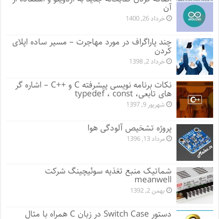
آن
خرداد 26, 1400
چند پاراگراف در مورد مهاجرت – مسیر ساده اپلای
کردن
خرداد 2, 1398
نکات برنامه نویسی پیشرفته C و ++C – اشاره گر
های تابعی، typedef ، const
شهریور 9, 1397
پروژه تشخیص آلودگی هوا
مرداد 13, 1396
شماتیک منبع تغذیه سوئیچینگ شرکت
meanwell
بهمن 2, 1392
دستور Switch Case در زبان C همراه با مثال