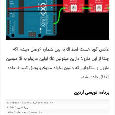
عکس گویا هست فقط di به پین شماره ۶وصل میشه.اگه
چنتا از این ماژولا دارین میتونین do اولین ماژولو به di دومین
ماژول و …تاجایی که دلتون بخواد ماژولارو وصل کنید تا داده
انتقال داده بشه.
برنامه نویسی اردین
#include <Adafruit_NeoPixel.h>

#ifdef __AVR__

 #include <avr/power.h>
