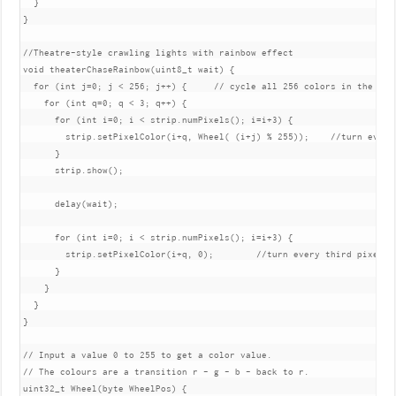
  }

}

//Theatre-style crawling lights with rainbow effect

void theaterChaseRainbow(uint8_t wait) {

  for (int j=0; j < 256; j++) {     // cycle all 256 colors in the whee
    for (int q=0; q < 3; q++) {

      for (int i=0; i < strip.numPixels(); i=i+3) {

        strip.setPixelColor(i+q, Wheel( (i+j) % 255));    //turn every 
      }

      strip.show();

      delay(wait);

      for (int i=0; i < strip.numPixels(); i=i+3) {

        strip.setPixelColor(i+q, 0);        //turn every third pixel of
      }

    }

  }

}

// Input a value 0 to 255 to get a color value.

// The colours are a transition r - g - b - back to r.

uint32_t Wheel(byte WheelPos) {
