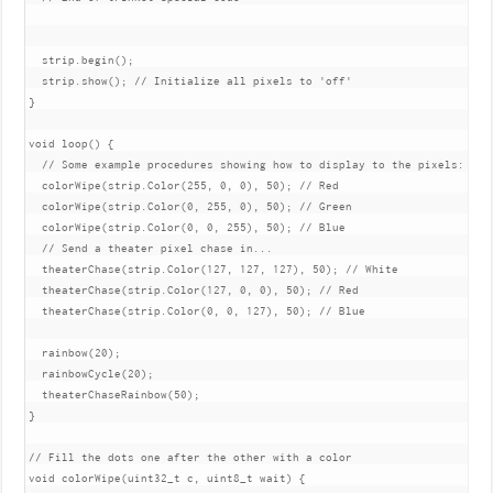
  strip.begin();

  strip.show(); // Initialize all pixels to 'off'

}

void loop() {

  // Some example procedures showing how to display to the pixels:

  colorWipe(strip.Color(255, 0, 0), 50); // Red

  colorWipe(strip.Color(0, 255, 0), 50); // Green

  colorWipe(strip.Color(0, 0, 255), 50); // Blue

  // Send a theater pixel chase in...

  theaterChase(strip.Color(127, 127, 127), 50); // White

  theaterChase(strip.Color(127, 0, 0), 50); // Red

  theaterChase(strip.Color(0, 0, 127), 50); // Blue

  rainbow(20);

  rainbowCycle(20);

  theaterChaseRainbow(50);

}

// Fill the dots one after the other with a color

void colorWipe(uint32_t c, uint8_t wait) {
