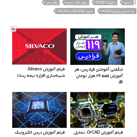
|
اردینو
ماژولWS2812
پروژه های اردینو
رقص نور
راه اندازی ماژولWS2812
ماژول WS2812 LED RGB