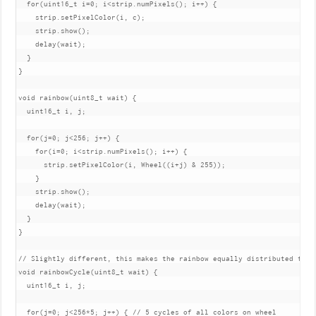
  for(uint16_t i=0; i<strip.numPixels(); i++) {

    strip.setPixelColor(i, c);

    strip.show();

    delay(wait);

  }

}

void rainbow(uint8_t wait) {

  uint16_t i, j;

  for(j=0; j<256; j++) {

    for(i=0; i<strip.numPixels(); i++) {

      strip.setPixelColor(i, Wheel((i+j) & 255));

    }

    strip.show();

    delay(wait);

  }

}

// Slightly different, this makes the rainbow equally distributed throu
void rainbowCycle(uint8_t wait) {

  uint16_t i, j;

  for(j=0; j<256*5; j++) { // 5 cycles of all colors on wheel
