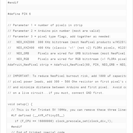
#endif

#define PIN 6

// Parameter 1 = number of pixels in strip

// Parameter 2 = Arduino pin number (most are valid)

// Parameter 3 = pixel type flags, add together as needed:

//   NEO_KHZ800  800 KHz bitstream (most NeoPixel products w/WS2812 LED
//   NEO_KHZ400  400 KHz (classic 'v1' (not v2) FLORA pixels, WS2811 dr
//   NEO_GRB     Pixels are wired for GRB bitstream (most NeoPixel prod
//   NEO_RGB     Pixels are wired for RGB bitstream (v1 FLORA pixels, n
Adafruit_NeoPixel strip = Adafruit_NeoPixel(60, PIN, NEO_GRB + NEO_KHZ8
// IMPORTANT: To reduce NeoPixel burnout risk, add 1000 uF capacitor ac
// pixel power leads, add 300 - 500 Ohm resistor on first pixel's data 
// and minimize distance between Arduino and first pixel.  Avoid connec
// on a live circuit...if you must, connect GND first.

void setup() {

  // This is for Trinket 5V 16MHz, you can remove these three lines if 
  #if defined (__AVR_ATtiny85__)

    if (F_CPU == 16000000) clock_prescale_set(clock_div_1);

  #endif

  // End of trinket special code
