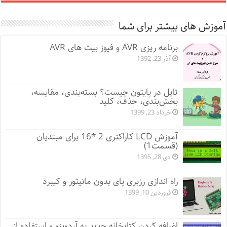
آموزش های بیشتر برای شما
برنامه ریزی AVR و فیوز بیت های AVR
آذر 23, 1392
تاپل در پایتون چیست؟ بسته‌بندی، مقایسه،
بخش‌بندی، حذف، کلید
خرداد 23, 1399
آموزش LCD کاراکتری 2 *16 برای مبتدیان
(قسمت1)
دی 28, 1395
راه اندازی رزبری پای بدون مانیتور و کیبرد
فروردین 10, 1399
اضافه کردن کتابخانه جدید به آردوینو و استفاده از