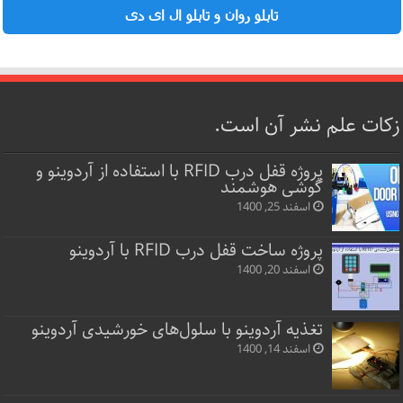
تابلو روان و تابلو ال ای دی
زکات علم نشر آن است.
پروژه قفل‌ درب RFID با استفاده از آردوینو و
گوشی هوشمند
اسفند 25, 1400
پروژه ساخت قفل‌ درب RFID با آردوینو
اسفند 20, 1400
تغذیه آردوینو با سلول‌های خورشیدی آردوینو
اسفند 14, 1400