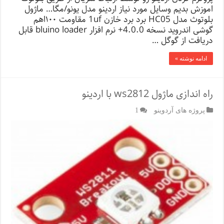
اموزش بدیم وسایل مورد نیاز اردینو مدل یونو/مگا… ماژول
بلوتوث مدل HC05 برد برد خازن 1uf مقاومت ۱۰۰اهم
گوشی اندروید نسخه 4.0.0+ نرم افزار bluino loader قابل
دریافت از گوگل …
ادامه نوشته »
راه اندازی ماژول ws2812 با اردینو
پروژه های آردوینو
1