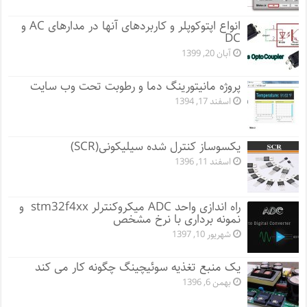
انواع اپتوکوپلر و کاربردهای آنها در مدارهای AC و
DC
آبان 20, 1399
پروژه مانيتورينگ دما و رطوبت تحت وب سایت
اسفند 17, 1394
یکسوساز کنترل شده سیلیکونی(SCR)
اسفند 11, 1396
راه اندازی واحد ADC میکروکنترلر stm32f4xx و
نمونه برداری با نرخ مشخص
شهریور 10, 1397
یک منبع تغذیه سوئیچینگ چگونه کار می کند
بهمن 6, 1396