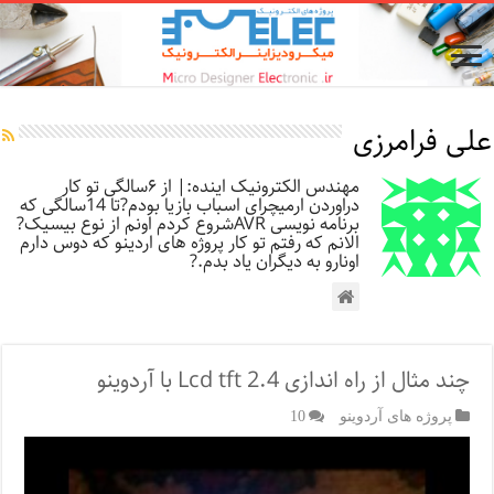
علی فرامرزی
مهندس الکترونیک اینده:| از ۶سالگی تو کار
دراوردن ارمیچرای اسباب بازیا بودم?تا 14سالگی که
برنامه نویسی AVRشروع کردم اونم از نوع بیسیک?
الانم که رفتم تو کار پروژه های اردینو که دوس دارم
اونارو به دیگران یاد بدم.?
چند مثال از راه اندازی Lcd tft 2.4 با آردوینو
پروژه های آردوینو
10