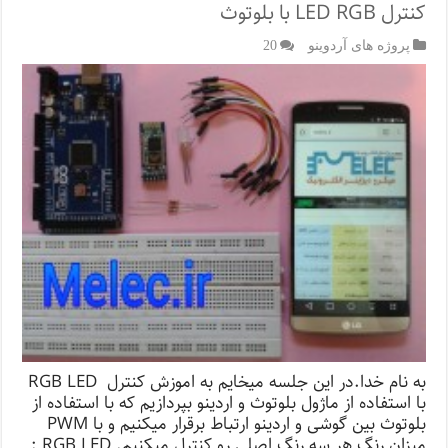
کنترل LED RGB با بلوتوث
پروژه های آردوینو
20
به نام خدا.در این جلسه میخایم به اموزش کنترل RGB LED
با استفاده از ماژول بلوتوث و اردینو بپردازیم که با استفاده از
بلوتوث بین گوشی و اردینو ارتباط برقرار میکنیم و با PWM
میزان رنگ هر سه رنگ اصلی رو کنترل میکنیم. RGB LED :