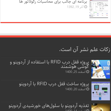
برنامه ای جالب برای محاسبات رگولاتور ها
آذر 19, 1392
زکات علم نشر آن است.
پروژه قفل‌ درب RFID با استفاده از آردوینو و
گوشی هوشمند
اسفند 25, 1400
پروژه ساخت قفل‌ درب RFID با آردوینو
اسفند 20, 1400
تغذیه آردوینو با سلول‌های خورشیدی آردوینو