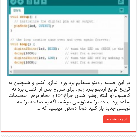
در این جلسه اردینو میخایم برد وراه اندازی کنیم و همچنین به
توزیح توابع اردینو بپردازیم. برای شروع پس از اتصال برد به
کامپیوتر(و البته روشن‌ شدن چراغon) و انجام برخی تنظیمات
ساده برد اماده برنامه نویسی میشه. اگه یه صفحه برنامه
نویسی جدید باز کنید دوتا دستور میبینید که …
ادامه نوشته »