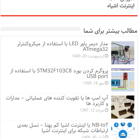
اینترنت اشیاء
مطالب بیشتر برای شما
مدار دیمر پاور LED با استفاده از میکروکنترلر
ATmega32
اردیبهشت 20, 1400
پروگرم کردن بورد STM32F103C8 با استفاده از
USB port
مهر 18, 1399
آپ امپ ها یا تقویت کننده های عملیاتی – مدارات
و کاربرد ها
مرداد 12, 1397
NB-IoT یا اینترنت اشیا کم پهنا – نسل بعدی
ارتباطات شبکه برای اینترنت اشیا
آبان 30, 1400