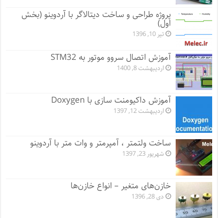
پروژه طراحی و ساخت دیتالاگر با آردوینو (بخش
اول)
تیر 10, 1396
آموزش اتصال سروو موتور به STM32
اردیبهشت 8, 1400
آموزش داکیومنت سازی با Doxygen
اردیبهشت 12, 1397
ساخت ولتمتر ، آمپرمتر و وات متر با آردوینو
شهریور 23, 1397
خازن‌های متغیر – انواع خازن‌ها
دی 28, 1396