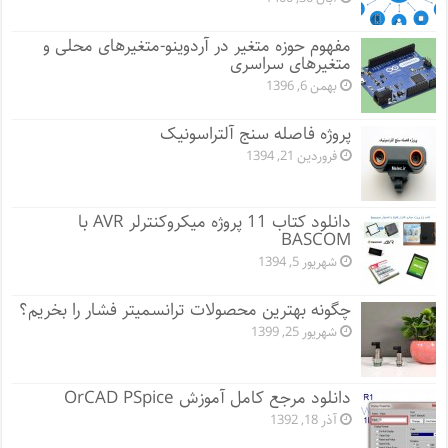
مفهوم حوزه متغیر در آردوینو-متغیرهای محلی و
متغیرهای سراسری
بهمن 6, 1396
پروژه فاصله سنج آلتراسونیک
فروردین 21, 1394
دانلود کتاب 11 پروژه میکروکنترلر AVR با
BASCOM
شهریور 5, 1394
چگونه بهترین محصولات ترانسمیتر فشار را بخریم؟
شهریور 25, 1399
دانلود مرجع کامل آموزش OrCAD PSpice
آذر 18, 1392