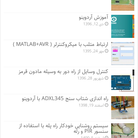
آموزش آردوینو
دی 12, 1396
ارتباط متلب با میکروکنترلر ( MATLAB+AVR )
مهر 24, 1395
کنترل وسایل از راه دور به وسیله مادون قرمز
شهریور 28, 1396
راه اندازی شتاب سنج ADXL345 با آردوینو
اسفند 19, 1398
سیستم روشنایی خودکار راه پله با استفاده از
سنسور PIR و رله