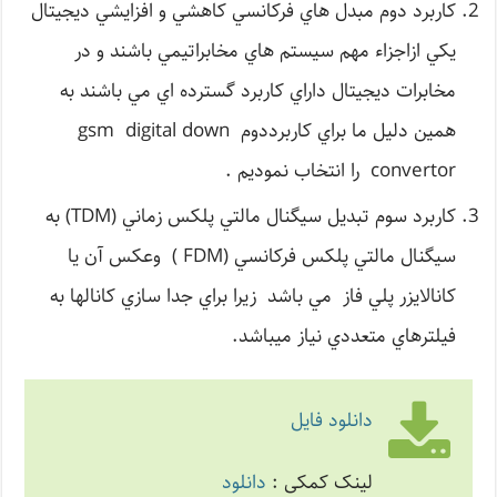
كاربرد دوم مبدل هاي فركانسي كاهشي و افزايشي ديجيتال
يكي ازاجزاء مهم سيستم هاي مخابراتيمي باشند و در
مخابرات ديجيتال داراي كاربرد گسترده اي مي باشند به
همين دليل ما براي كاربرددوم gsm digital down
convertor را انتخاب نموديم .
كاربرد سوم تبديل سيگنال مالتي پلكس زماني (TDM) به
سيگنال مالتي پلكس فركانسي (FDM ) وعكس آن يا
كانالايزر پلي فاز مي باشد زيرا براي جدا سازي كانالها به
فيلترهاي متعددي نياز ميباشد.
دانلود فایل
لینک کمکی :
دانلود