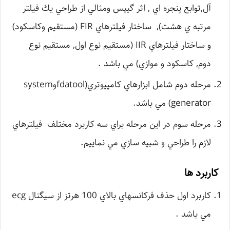
آل,توابع پنجره اي , اثر گيپس ومثالي از طراحي يك فيلتر
مرتبه ي هشت), ساختار فيلترهاي FIR (مستقيم وكاسكود)
و ساختار فيلترهاي IIR (مستقيم نوع اول, مستقيم نوع
دوم, كاسكود و موازي) مي باشد .
مرحله دوم شامل ابزارهاي كامپيوتري(fdatoolوsystem
generator) مي باشد.
مرحله سوم در اين مرحله براي سه كاربرد مختلف فيلترهاي
لازم را طراحي و شبيه سازي مي نماييم.
کاربرد ها
كاربرد اول حذف فركانسهاي بالاي 100 هرتز از سيگنال ecg
مي باشد .