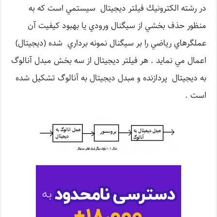
در رشته الكترونيك فيلتر ديجيتال سيستمي است كه به
منظور حذف بخشي از سيگنال ورودي يا بهبود كيفيت آن
عملگرهاي رياضي را بر سيگنال نمونه برداري شده (ديجيتال)
اعمال مي نمايد . هر فيلتر ديجيتال از سه بخش مبدل آنالوگ
به ديجيتال پردازنده و مبدل ديجيتال به آنالوگ تشكيل شده
است .