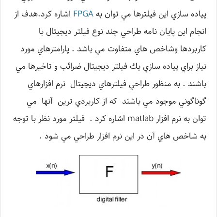
پياده سازي اين فيلترها مي توان به
FPGA
اشاره كرد.هدف از
انجام اين پايان نامه طراحي چند نوع فيلتر ديجيتال با
كاربردها وشاخص هاي متفاوت مي باشد . پارامترهاي مورد
نياز براي پياده سازي يك فيلتر ديجيتال ضرائب و تاخيرها مي
باشند . به منظور طراحي فيلترهاي ديجيتال نرم افزارهاي
گوناگوني موجود مي باشند كه از كاربردي ترين آنها مي
توان به نرم افزار matlab اشاره كرد . فيلتر مورد نظر با توجه
به شاخص هاي آن در اين نرم افزار طراحي مي شود .