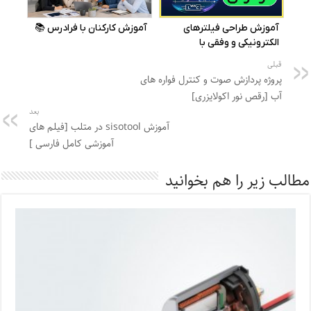
قبلی
پروژه پردازش صوت و کنترل فواره های
آب [رقص نور اکولایزری]
بعد
آموزش sisotool در متلب [فیلم های
آموزشی کامل فارسی ]
مطالب زیر را هم بخوانید