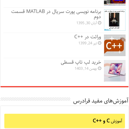
برنامه نویسی پورت سریال در MATLAB قسمت
دوم
آبان 30, 1395
وراثت در ++C
تیر 24, 1399
خرید لپ تاپ قسطی
بهمن 14, 1403
آموزش‌های مفید فرادرس
C و C++‎
آموزش