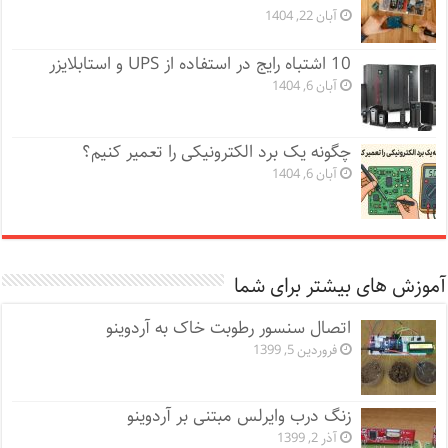
آبان 22, 1404
10 اشتباه رایج در استفاده از UPS و استابلایزر
آبان 6, 1404
چگونه یک برد الکترونیکی را تعمیر کنیم؟
آبان 6, 1404
آموزش های بیشتر برای شما
اتصال سنسور رطوبت خاک به آردوینو
فروردین 5, 1399
زنگ درب وایرلس مبتنی بر آردوینو
آذر 2, 1399