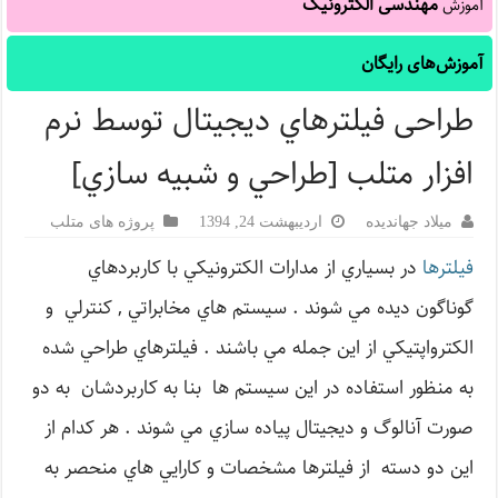
مهندسی الکترونیک
آموزش
آموزش‌های رایگان
طراحی فيلترهاي ديجيتال توسط نرم
افزار متلب [طراحي و شبيه سازي]
میلاد جهاندیده
اردیبهشت 24, 1394
پروژه های متلب
فيلترها
در بسياري از مدارات الكترونيكي با كاربردهاي
گوناگون ديده مي شوند . سيستم هاي مخابراتي , كنترلي و
الكترواپتيكي از اين جمله مي باشند . فيلترهاي طراحي شده
به منظور استفاده در اين سيستم ها بنا به كاربردشان به دو
صورت آنالوگ و ديجيتال پياده سازي مي شوند . هر كدام از
اين دو دسته از فيلترها مشخصات و كارايي هاي منحصر به