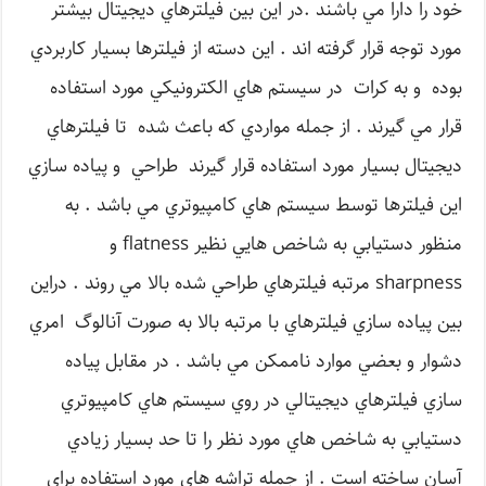
خود را دارا مي باشند .در اين بين فيلترهاي ديجيتال بيشتر
مورد توجه قرار گرفته اند . اين دسته از فيلترها بسيار كاربردي
بوده و به كرات در سيستم هاي الكترونيكي مورد استفاده
قرار مي گيرند . از جمله مواردي كه باعث شده تا فيلترهاي
ديجيتال بسيار مورد استفاده قرار گيرند طراحي و پياده سازي
اين فيلترها توسط سيستم هاي كامپيوتري مي باشد . به
منظور دستيابي به شاخص هايي نظير flatness و
sharpness مرتبه فيلترهاي طراحي شده بالا مي روند . دراين
بين پياده سازي فيلترهاي با مرتبه بالا به صورت آنالوگ امري
دشوار و بعضي موارد ناممكن مي باشد . در مقابل پياده
سازي فيلترهاي ديجيتالي در روي سيستم هاي كامپيوتري
دستيابي به شاخص هاي مورد نظر را تا حد بسيار زيادي
آسان ساخته است . از جمله تراشه هاي مورد استفاده براي