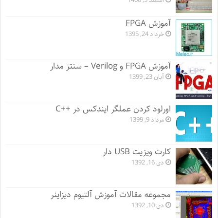
اسفند 5, 1400
آموزش FPGA
خرداد 24, 1395
آموزش FPGA و Verilog – سنتز مدار
آبان 23, 1399
اورلود کردن عملگر ایندکس در ++C
مرداد 9, 1399
کارت ویزیت USB دار
دی 16, 1392
مجموعه مقالات آموزش آلتیوم دیزاینر
دی 10, 1392