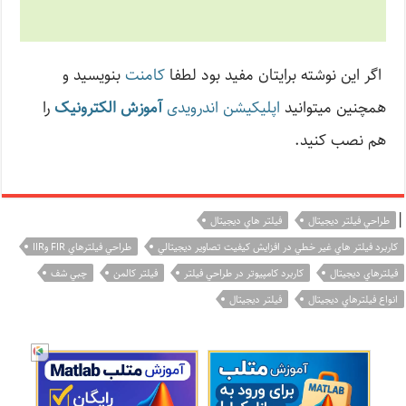
اگر این نوشته‌ برایتان مفید بود لطفا
کامنت
بنویسید و
همچنین میتوانید
اپلیکیشن اندرویدی
آموزش الکترونیک
را
هم نصب کنید.
|
طراحي فيلتر ديجيتال
فيلتر هاي ديجيتال
كاربرد فيلتر هاي غير خطي در افزايش كيفيت تصاوير ديجيتالي
طراحي فيلترهاي FIR وIIR
فيلترهاي ديجيتال
كاربرد كامپيوتر در طراحي فيلتر
فيلتر كالمن
چبي شف
انواع فيلترهاي ديجيتال
فيلتر ديجيتال