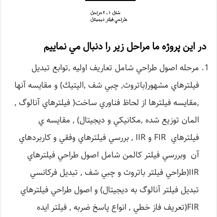
در اين پروژه ما مراحل زير را دنبال مي نماييم
مرحله اصول طراحي شامل تعاريف اوليه ,توابع تبديل
فيلترهاي مشهور(باتروث, چبي شف ,الپتيك) و مقايسه آنها
,مقايسه فيلترها از لحاظ فناوري ساخت( فيلترهاي آنالوگ ,
المان توزيع شده ,مكانيكي و ديجيتال) , مقايسه ي
فيلترهاي FIR و IIR , بررسي فيلترهاي وفقي و كاربردهاي
آن وبررسي فيلتر كالمن شامل اصول طراحي فيلترهاي
IIR(طراحي فيلتر باتروث و چبي شف , تبديل فركانسي
تبديل فيلتر آنالوگ به ديجيتال) و اصول طراحي فيلترهاي
FIR(تعريف فاز خطي , انواع پاسخ ضربه , فيلتر ايده