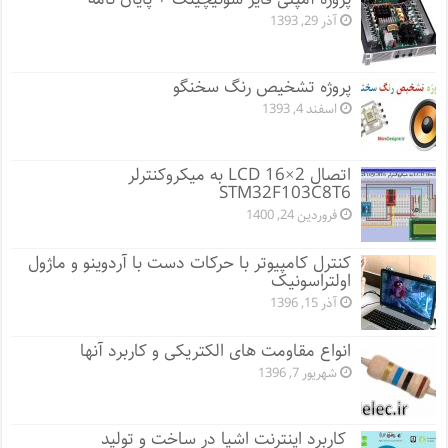
آذر 29, 1393
پروژه تشخیص رنگ سخنگو
اسفند 4, 1393
اتصال LCD 16×2 به میکروکنترلر
STM32F103C8T6
فروردین 24, 1400
کنترل کامپیوتر با حرکات دست با آردوینو و ماژول
اولتراسونیک
آذر 15, 1396
انواع مقاومت های الکتریکی و کاربرد آنها
شهریور 7, 1396
کاربرد اینترنت اشیا در ساخت و تولید