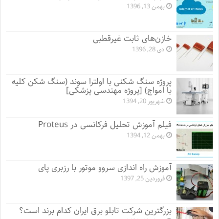
بهمن 13, 1396
خازن‌های ثابت غیرقطبی
دی 28, 1396
پروژه سنگ شکنی با اولترا سوند (سنگ شکن کلیه
با امواج) [پروژه مهندسی پزشکی]
شهریور 20, 1394
فیلم آموزش تحلیل فرکانسی در Proteus
بهمن 12, 1394
آموزش راه اندازی سروو موتور با رزبری پای
فروردین 25, 1397
بزرگترین شرکت تابلو برق ایران کدام برند است؟