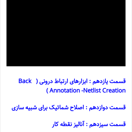
قسمت یازدهم : ابزارهای ارتباط درونی ( Back
Annotation -Netlist Creation )
قسمت دوازدهم : اصلاح شماتیک برای شبیه سازی
قسمت سیزدهم : آنالیز نقطه کار