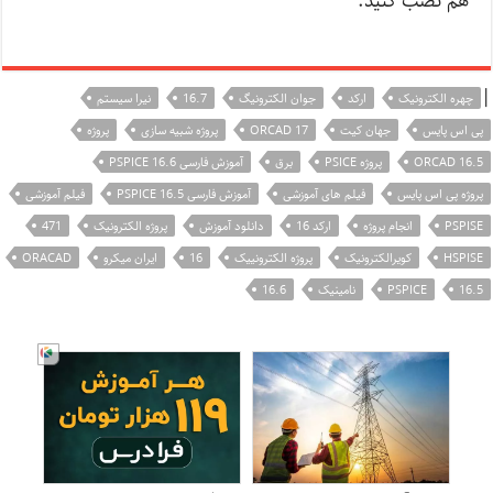
هم نصب کنید.
|
چهره الکترونیک
ارکد
جوان الکترونیگ
16.7
نیرا سیستم
پی اس پایس
جهان کیت
ORCAD 17
پروژه شبیه سازی
پروژه
ORCAD 16.5
پروژه PSICE
برق
آموزش فارسی PSPICE 16.6
پروژه پی اس پایس
فیلم های آموزشی
آموزش فارسی PSPICE 16.5
فیلم آموزشی
PSPISE
انجام پروژه
ارکد 16
دانلود آموزش
پروژه الکترونیک
471
HSPISE
کویرالکترونیک
پروژه الکترونییک
16
ایران میکرو
ORACAD
16.5
PSPICE
نامینیک
16.6