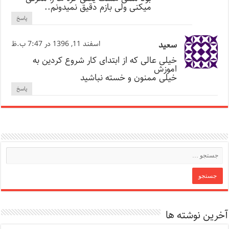
میکنی ولی بازم دقیق نمیدونم..
پاسخ
سعید
اسفند 11, 1396 در 7:47 ب.ظ
خیلی عالی که از ابتدای کار شروع کردین به
اموزش
خیلی ممنون و خسته نباشید
پاسخ
آخرین نوشته ها