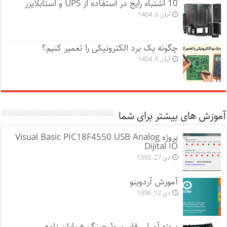
10 اشتباه رایج در استفاده از UPS و استابلایزر
آبان 6, 1404
چگونه یک برد الکترونیکی را تعمیر کنیم؟
آبان 6, 1404
آموزش های بیشتر برای شما
پروژه Visual Basic PIC18F4550 USB Analog
Dijital IO
دی 27, 1392
آموزش آردوینو
دی 12, 1396
پروژه آمپلی فایر سوئیچینگ + پایان نامه