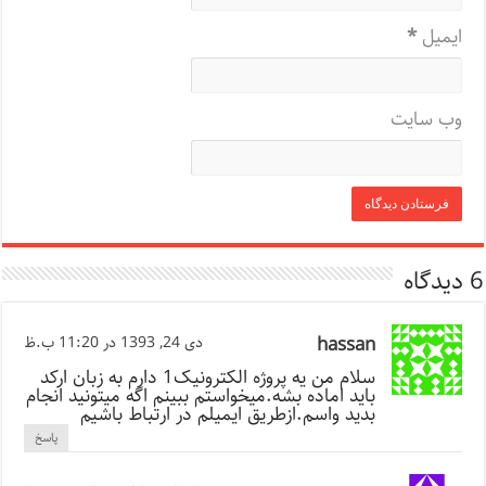
ایمیل
*
وب‌ سایت
6 دیدگاه
hassan
دی 24, 1393 در 11:20 ب.ظ
سلام من یه پروژه الکترونیک1 دارم به زبان ارکد
باید اماده بشه.میخواستم ببینم اگه میتونید انجام
بدید واسم.ازطریق ایمیلم در ارتباط باشیم
پاسخ