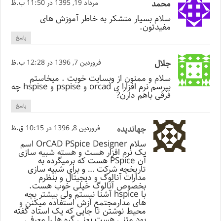
محمد
مرداد 19, 1395 در 11:50 ب.ظ
سلام بسیار متشکر به خاطر آموزش های
مفیدتون.
پاسخ
جلال
فروردین 7, 1396 در 12:28 ب.ظ
سلام و ممنون از وبسایت خوبت . میخاستم
بپرسم نرم افزارا ی orcad و pspise و hspise چه
فرقی باهم دارن?
پاسخ
جهاندیده
فروردین 8, 1396 در 10:15 ق.ظ
سلام OrCAD PSpice Designer اسم
یک نرم افزار هست و هسته شبیه سازی
آن PSpice هست که برمیگرده به
تاریخچه شرکت … و برای شبیه سازی
مدارات آنالوگ و دیجیتال و بنظرم
بخصوص آنالوگ خیلی خوب هست.
با hspice آشنا نیستم ولی بیشتر بچه
های مدارمجتمع ازش استفاده میکنن و
محیط نوشتن تا جایی که یک استاد گفته
بود متنی هست یعنی گره ها را معرفی