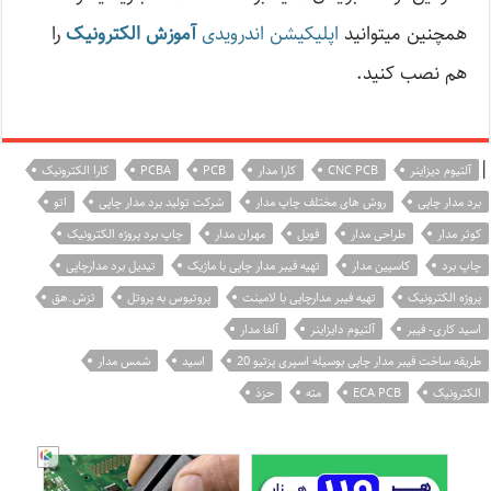
همچنین میتوانید
اپلیکیشن اندرویدی
آموزش الکترونیک
را
هم نصب کنید.
|
آلتیوم دیزاینر
CNC PCB
کارا مدار
PCB
PCBA
کارا الکترونیک
برد مدار چاپی
روش های مختلف چاپ مدار
شرکت تولید برد مدار چاپی
اتو
کوثر مدار
طراحی مدار
فویل
مهران مدار
چاپ برد پروژه الکترونیک
چاپ برد
کاسپین مدار
تهیه فیبر مدار چاپی با ماژیک
تیدیل برد مدارچاپی
پروژه الکترونیک
تهیه فیبر مدارچاپی با لامینت
پروتیوس به پروتل
ثزش.هق
اسید کاری- فیبر
آلتیوم دایزاینر
آلفا مدار
طریقه ساخت فیبر مدار چاپی بوسیله اسپری پزتیو 20
اسید
شمس مدار
الکترونیک
ECA PCB
مته
حزذ