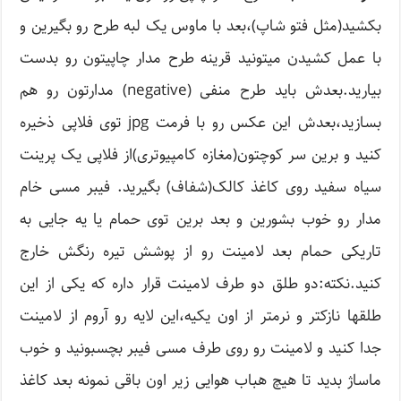
بکشید(مثل فتو شاپ)،بعد با ماوس یک لبه طرح رو بگیرین و
با عمل کشیدن میتونید قرینه طرح مدار چاپیتون رو بدست
بیارید.بعدش باید طرح منفی (negative) مدارتون رو هم
بسازید،بعدش این عکس رو با فرمت jpg توی فلاپی ذخیره
کنید و برین سر کوچتون(مغازه کامپیوتری)از فلاپی یک پرینت
سیاه سفید روی کاغذ کالک(شفاف) بگیرید. فیبر مسی خام
مدار رو خوب بشورین و بعد برین توی حمام یا یه جایی به
تاریکی حمام بعد لامینت رو از پوشش تیره رنگش خارج
کنید.نکته:دو طلق دو طرف لامینت قرار داره که یکی از این
طلقها نازکتر و نرمتر از اون یکیه،این لایه رو آروم از لامینت
جدا کنید و لامینت رو روی طرف مسی فیبر بچسبونید و خوب
ماساژ بدید تا هیچ هباب هوایی زیر اون باقی نمونه بعد کاغذ