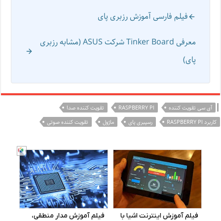
فیلم فارسی آموزش رزبری پای
معرفی Tinker Board شرکت ASUS (مشابه رزبری
پای)
|
آی سی تقویت کننده
RASPBERRY PI
تقویت کننده صدا
کاربرد RASPBERRY PI
رسپبری پای
ماژول
تقویت کننده صوتی