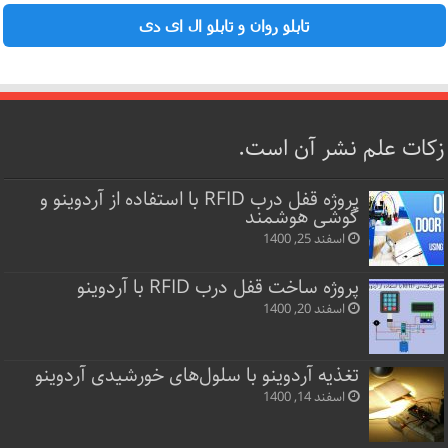
تابلو روان و تابلو ال ای دی
زکات علم نشر آن است.
پروژه قفل‌ درب RFID با استفاده از آردوینو و
گوشی هوشمند
اسفند 25, 1400
پروژه ساخت قفل‌ درب RFID با آردوینو
اسفند 20, 1400
تغذیه آردوینو با سلول‌های خورشیدی آردوینو
اسفند 14, 1400