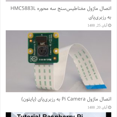
اتصال ماژول مغناطیس‌سنج سه محوره HMC5883L
به رزبری‌پای
آبان 25, 1400
اتصال ماژول Pi Camera به رزبری‌پای (پایتون)
آبان 20, 1400