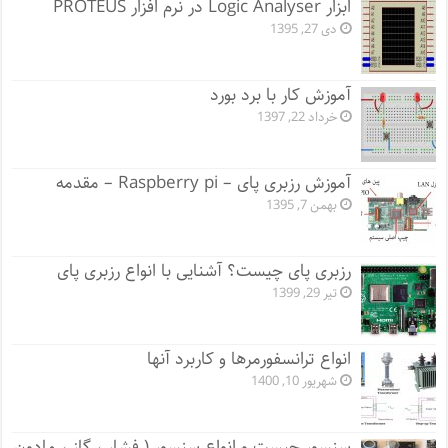
ابزار Logic Analyser در نرم افزار PROTEUS
دی 27, 1395
آموزش کار با برد بورد
خرداد 22, 1397
آموزش رزبری پای – Raspberry pi – مقدمه
بهمن 7, 1395
رزبری پای چیست؟ آشنایی با انواع رزبری پای
تیر 29, 1399
انواع ترانسفورمرها و کاربرد آنها
شهریور 10, 1400
سنسور چیست و انواع سنسور ( فشار ، گاز ، مادون