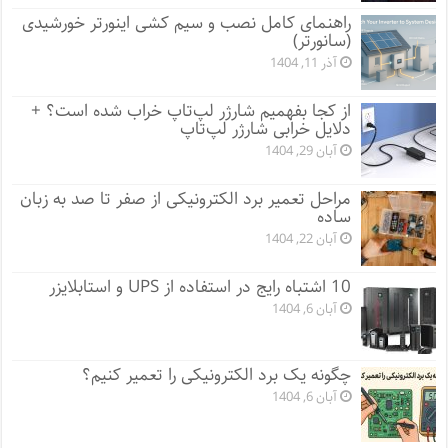
راهنمای کامل نصب و سیم کشی اینورتر خورشیدی
(سانورتر)
آذر 11, 1404
از کجا بفهمیم شارژر لپ‌تاپ خراب شده است؟ +
دلایل خرابی شارژر لپ‌تاپ
آبان 29, 1404
مراحل تعمیر برد الکترونیکی از صفر تا صد به زبان
ساده
آبان 22, 1404
10 اشتباه رایج در استفاده از UPS و استابلایزر
آبان 6, 1404
چگونه یک برد الکترونیکی را تعمیر کنیم؟
آبان 6, 1404