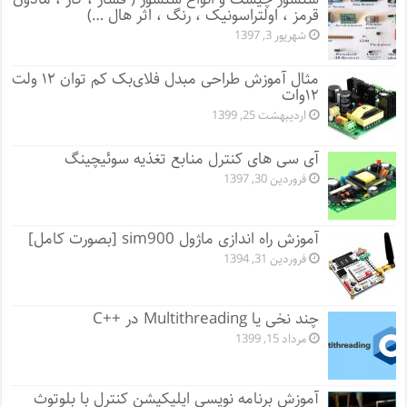
قرمز ، اولتراسونیک ، رنگ ، اثر هال …)
شهریور 3, 1397
مثال آموزش طراحی مبدل فلای‌بک کم توان ۱۲ ولت
۱۲‌وات
اردیبهشت 25, 1399
آی سی های کنترل منابع تغذیه سوئیچینگ
فروردین 30, 1397
آموزش راه اندازی ماژول sim900 [بصورت کامل]
فروردین 31, 1394
چند نخی یا Multithreading در ++C
مرداد 15, 1399
آموزش برنامه نویسی اپلیکیشن کنترل با بلوتوث