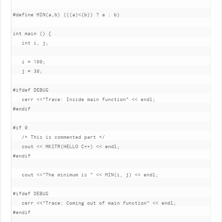
#define
 MIN
(
a
,
b
)
(((
a
)<(
b
))
?
 a 
:
 b
)
int
 main 
()
{
int
 i
,
 j
;
   i 
=
100
;
   j 
=
30
;
#ifdef
 DEBUG

   cerr 
<<
"Trace: Inside main function"
<<
 endl
;
#endif
#if 0
/* This is commented part */
   cout 
<<
 MKSTR
(
HELLO C
++)
<<
 endl
;
#endif
   cout 
<<
"The minimum is "
<<
 MIN
(
i
,
 j
)
<<
 endl
;
#ifdef
 DEBUG

   cerr 
<<
"Trace: Coming out of main function"
<<
 endl
;
#endif