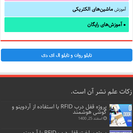
ماشین‌های الکتریکی
آموزش
آموزش‌های رایگان
●
تابلو روان و تابلو ال ای دی
زکات علم نشر آن است.
پروژه قفل‌ درب RFID با استفاده از آردوینو و
گوشی هوشمند
اسفند 25, 1400
پروژه ساخت قفل‌ درب RFID با آردوینو