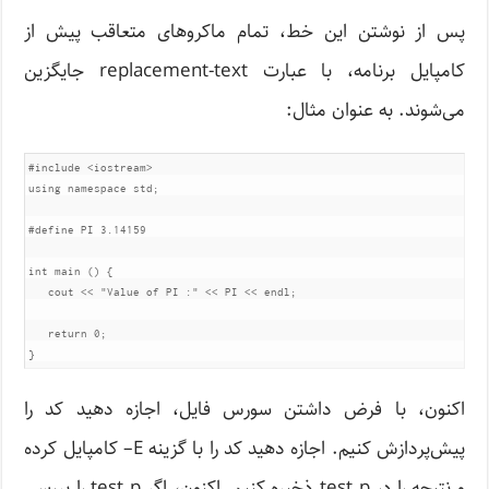
پس از نوشتن این خط، تمام ماکروهای متعاقب پیش از
کامپایل برنامه، با عبارت replacement-text جایگزین
می‌شوند. به عنوان مثال:
#include
<iostream>
using
namespace
 std
;
#define
 PI 
3.14159
int
 main 
()
{
   cout 
<<
"Value of PI :"
<<
 PI 
<<
 endl
;
return
0
;
}
اکنون، با فرض داشتن سورس فایل، اجازه دهید کد را
پیش‌پردازش کنیم. اجازه دهید کد را با گزینه E– کامپایل کرده
و نتیجه را در test.p ذخیره کنیم. اکنون، اگر test.p را بررسی