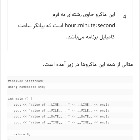
این ماکرو حاوی رشته‌ای به فرم
4
hour:minute:second است که بیانگر ساعت
کامپایل برنامه می‌باشد.
مثالی از همه این ماکروها در زیر آمده است.
#include
<iostream>
using
namespace
 std
;
int
 main 
()
{
   cout 
<<
"Value of __LINE__ : "
<<
 __LINE__ 
<<
 endl
;
   cout 
<<
"Value of __FILE__ : "
<<
 __FILE__ 
<<
 endl
;
   cout 
<<
"Value of __DATE__ : "
<<
 __DATE__ 
<<
 endl
;
   cout 
<<
"Value of __TIME__ : "
<<
 __TIME__ 
<<
 endl
;
return
0
;