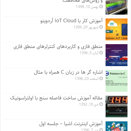
و روش‌های محافظت
بهمن 10, 1398
آموزش کار با IoT Cloud آردوینو
شهریور 29, 1399
منطق فازی و کاربردهای کنترلرهای منطق فازی
آبان 5, 1396
اشاره گر ها در زبان C همراه با مثال
اسفند 23, 1398
مقاله آموزش ساخت فاصله سنج با اولتراسونیک
دی 10, 1392
آموزش اینترنت اشیا – جلسه اول
دی 7, 1396