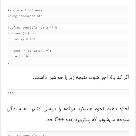
#include
<iostream>
using
namespace
 std
;
#define
 concat
(
a
,
 b
)
 a 
## b
int
 main
()
{
int
 xy 
=
100
;
   cout 
<<
 concat
(
x
,
 y
);
return
0
;
}
اگر کد بالا اجرا شود، نتیجه زیر را خواهیم داشت.
100
اجازه دهید نحوه عملکرد برنامه را بررسی کنیم. به سادگی
متوجه می‌شویم که پیش‌پردازنده ++C خط