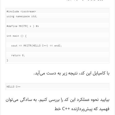
#include
<iostream>
using
namespace
 std
;
#define
 MKSTR
(
 x 
)
#x
int
 main 
()
{
   cout 
<<
 MKSTR
(
HELLO C
++)
<<
 endl
;
return
0
;
}
با کامپایل این کد، نتیجه زیر به دست می‌آید.
بیایید نحوه عملکرد این کد را بررسی کنیم. به سادگی می‌توان
فهمید که پیش‌پردازنده ++C خط