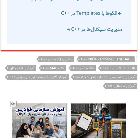
الگوها یا Templates در ++C
مدیریت سیگنال‌ها در ++C
|
C++ PROGRAMMING LANGUAGE
پیش پردازنده‌ها در ++C
C++ PREPROCESSOR
ماکروها در ++C
C++ MACROS
آموزش C++ رایگان
آموزش برنامه نویسی C++ از مبتدی تا پیشرفته
آموزش گام به گام برنامه نویسی به زبان ++C
آموزش مقدماتی C++