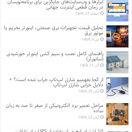
ابزارها و وب‌سایت‌های جایگزین برای برنامه‌نویسان
در زمان قطعی اینترنت جهانی
اسفند 27, 1404
تحلیل قیمت تجهیزات برق صنعتی، اینورتر بخریم یا
موتور برق
دی 4, 1404
راهنمای کامل نصب و سیم کشی اینورتر خورشیدی
(سانورتر)
آذر 11, 1404
از کجا بفهمیم شارژر لپ‌تاپ خراب شده است؟ +
دلایل خرابی شارژر لپ‌تاپ
آبان 29, 1404
مراحل تعمیر برد الکترونیکی از صفر تا صد به زبان
ساده
آبان 22, 1404
10 اشتباه رایج در استفاده از UPS و استابلایزر