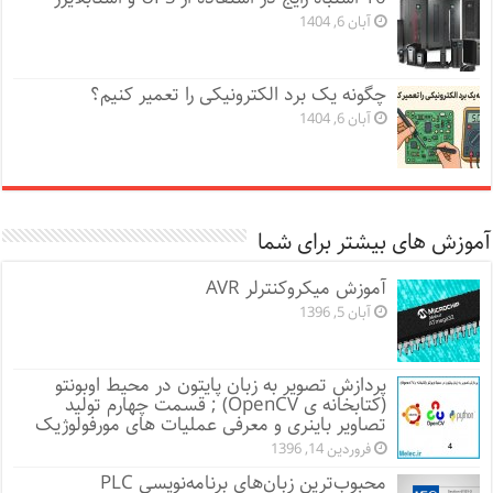
آبان 6, 1404
چگونه یک برد الکترونیکی را تعمیر کنیم؟
آبان 6, 1404
آموزش های بیشتر برای شما
آموزش میکروکنترلر AVR
آبان 5, 1396
پردازش تصویر به زبان پایتون در محیط اوبونتو
(کتابخانه ی OpenCV) ; قسمت چهارم تولید
تصاویر باینری و معرفی عملیات های مورفولوژیک
فروردین 14, 1396
محبوب‌ترین زبان‌های برنامه‌نویسی PLC