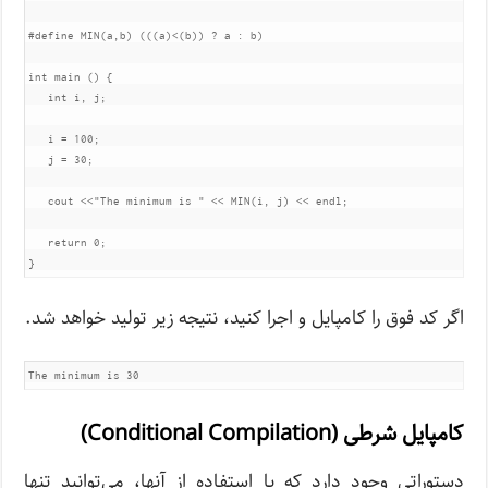
#define
 MIN
(
a
,
b
)
(((
a
)<(
b
))
?
 a 
:
 b
)
int
 main 
()
{
int
 i
,
 j
;
   i 
=
100
;
   j 
=
30
;
   cout 
<<
"The minimum is "
<<
 MIN
(
i
,
 j
)
<<
 endl
;
return
0
;
}
اگر کد فوق را کامپایل و اجرا کنید، نتیجه زیر تولید خواهد شد.
کامپایل شرطی (Conditional Compilation)
دستوراتی وجود دارد که با استفاده از آنها، می‌توانید تنها