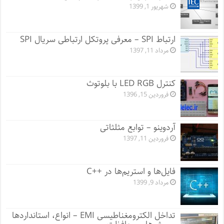
شهریور 1, 1399
ارتباط SPI – معرفی پروتکل ارتباطی سریال SPI
مرداد 11, 1397
کنترل LED RGB با بلوتوث
فروردین 15, 1396
آردوینو – توابع مثلثاتی
فروردین 11, 1397
فایل‌ها و استریم‌ها در ++C
مرداد 9, 1399
تداخل الکترومغناطیسی EMI – انواع، استاندارد‌ها