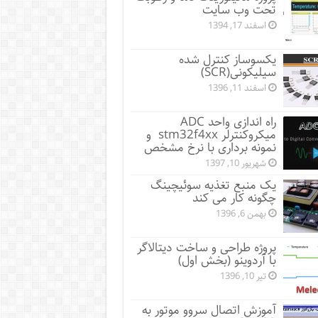
تحت وب سایت
اسفند 17, 1394
یکسوساز کنترل شده
سیلیکونی(SCR)
اسفند 11, 1396
راه اندازی واحد ADC
میکروکنترلر stm32f4xx و
نمونه برداری با نرخ مشخص
شهریور 10, 1397
یک منبع تغذیه سوئیچینگ
چگونه کار می کند
بهمن 6, 1396
پروژه طراحی و ساخت دیتالاگر
با آردوینو (بخش اول)
تیر 10, 1396
آموزش اتصال سروو موتور به