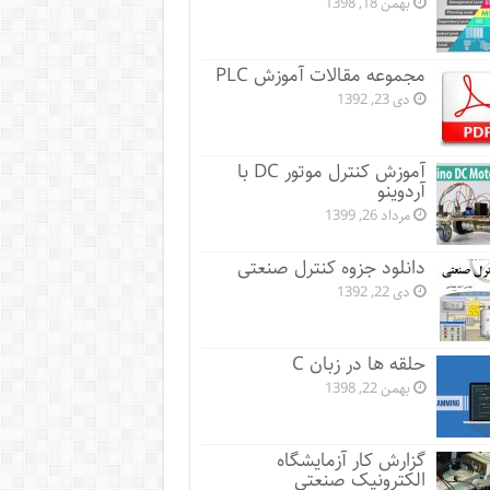
بهمن 18, 1398
مجموعه مقالات آموزش PLC
دی 23, 1392
آموزش کنترل موتور DC با
آردوینو
مرداد 26, 1399
دانلود جزوه کنترل صنعتی
دی 22, 1392
حلقه ها در زبان C
بهمن 22, 1398
گزارش کار آزمایشگاه
الکترونیک صنعتی