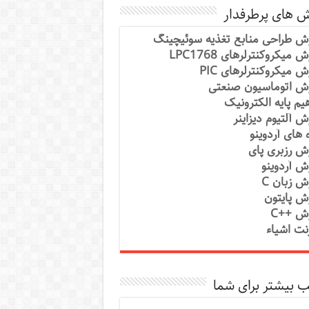
ش های پرطرفدار
ش طراحی منابع تغذیه سوئیچینگ
 میکروکنترلرهای LPC1768
ش میکروکنترلرهای PIC
ش اتوماسیون صنعتی
یم پایه الکترونیک
ش آلتیوم دیزاینر
ه های آردوینو
ش رزبری پای
ش آردوینو
ش زبان C
ش پایتون
ش ++C
رنت اشیاء
 بیشتر برای شما