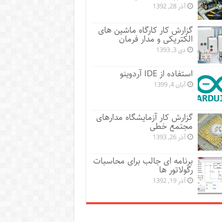
آذر 28, 1392
گزارش کار کارگاه ماشین های
الکتریکی و مدار فرمان
دی 3, 1393
استفاده از IDE آردوینو
آبان 4, 1399
گزارش کار آزمایشگاه مدارهای
مجتمع خطی
آذر 26, 1393
برنامه ای جالب برای محاسبات
رگولاتور ها
آذر 19, 1392