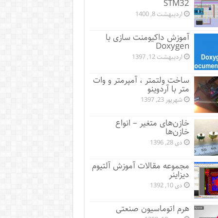
STM32
اردیبهشت 8, 1400
آموزش داکیومنت سازی با
Doxygen
اردیبهشت 12, 1397
ساخت ولتمتر ، آمپرمتر و وات
متر با آردوینو
شهریور 23, 1397
خازن‌های متغیر – انواع
خازن‌ها
دی 28, 1396
مجموعه مقالات آموزش آلتیوم
دیزاینر
دی 10, 1392
هرم اتوماسیون صنعتی