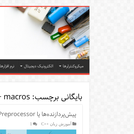
میکروکنترلرها
الکترونیک دیجیتال
نرم افزارها
بایگانی برچسب:
+ macros
پیش‌پردازنده‌ها یا Preprocessor در ++C
آموزش زبان ++C
1