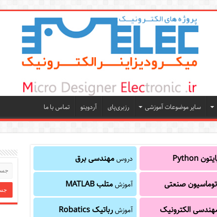
سایر موضوعات آموزشی
رزبری‌پای
آردوینو
تماس با ما
یتون Python
مهندسی برق
دروس
توماسیون صنعتی
متلب MATLAB
آموزش
هندسی الکترونیک
رباتیک Robatics
آموزش