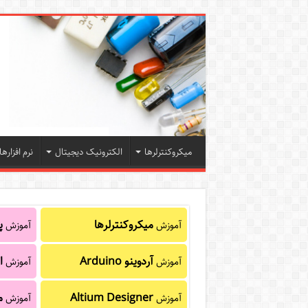
میکروکنترلرها
الکترونیک دیجیتال
نرم افزارها
میکروکنترلرها
پا
آموزش
آموزش
آردوینو Arduino
ا
آموزش
آموزش
Altium Designer
م
آموزش
آموزش