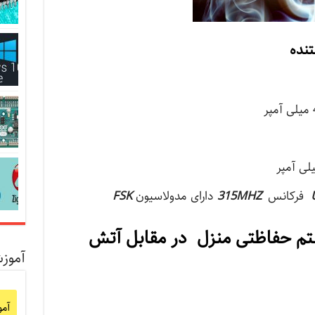
تنده
فرکانس
315MHZ
دارای مدولاسیون
FSK
م حفاظتی منزل در مقابل آتش
آموز
آم