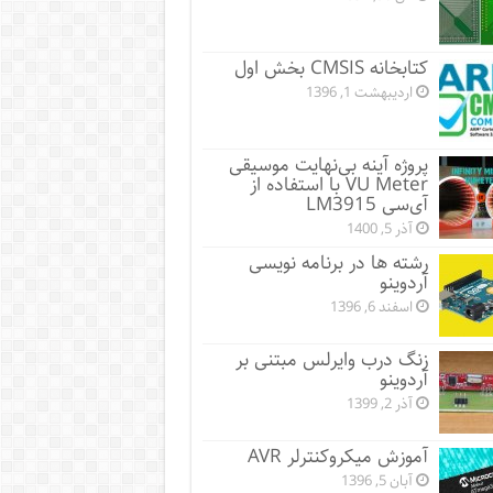
کتابخانه CMSIS بخش اول
اردیبهشت 1, 1396
پروژه آینه بی‌نهایت موسیقی
VU Meter با استفاده از
آی‌سی LM3915
آذر 5, 1400
رشته‌ ها در برنامه نویسی
آردوینو
اسفند 6, 1396
زنگ درب وایرلس مبتنی بر
آردوینو
آذر 2, 1399
آموزش میکروکنترلر AVR
آبان 5, 1396