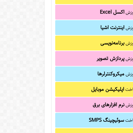
اکسل Excel
وزش
اینترنت اشیا
وزش
برنامه‌نویسی
وزش
پردازش تصویر
وزش
میکروکنترلرها
وزش
اپلیکیشن موبایل
خت
نرم افزارهای برق
وزش
سوئیچینگ SMPS
خت