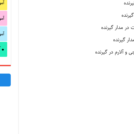
آم
آم
آم
آ
●
 و آلارم در گیرنده