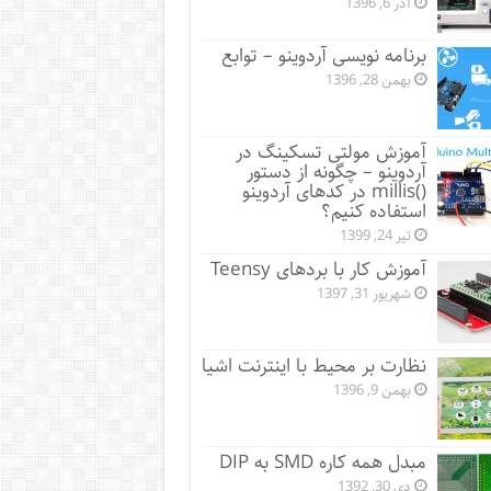
آذر 6, 1396
برنامه نویسی آردوینو – توابع
بهمن 28, 1396
آموزش مولتی ‌تسکینگ در
آردوینو – چگونه از دستور
()millis در کدهای آردوینو
استفاده کنیم؟
تیر 24, 1399
آموزش کار با بردهای Teensy
شهریور 31, 1397
نظارت بر محیط با اینترنت اشیا
بهمن 9, 1396
مبدل همه کاره SMD به DIP
دی 30, 1392