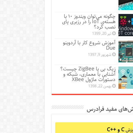
چگونه می‌توان ویندوز ۱۰ با
هسته‌ی IoT را در رزبری پای
نصب کرد؟
تیر 20, 1399
آموزش شروع کار با آردوینو
Due
شهریور 9, 1397
زیگ‌ بی یا ZigBee چیست؟
آشنایی با معماری، شبکه و
دستورات ماژول XBee
بهمن 22, 1398
ش‌های مفید فرادرس
C و C++‎
وزش